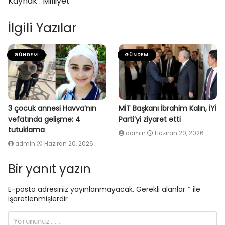
Kaynak : Milliyet
İlgili Yazılar
GÜNDEM
GÜNDEM
3 çocuk annesi Havva’nın
MİT Başkanı İbrahim Kalın, İYİ
vefatında gelişme: 4
Parti’yi ziyaret etti
tutuklama
admin
Haziran 20, 2026
admin
Haziran 20, 2026
Bir yanıt yazın
E-posta adresiniz yayınlanmayacak.
Gerekli alanlar
*
ile
işaretlenmişlerdir