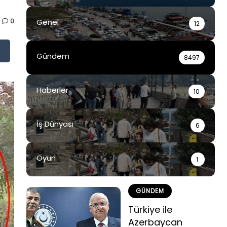
0
Genel
12
Gündem
8497
Haberler
10
İş Dünyası
6
Oyun
1
GÜNDEM
Türkiye ile
Azerbaycan