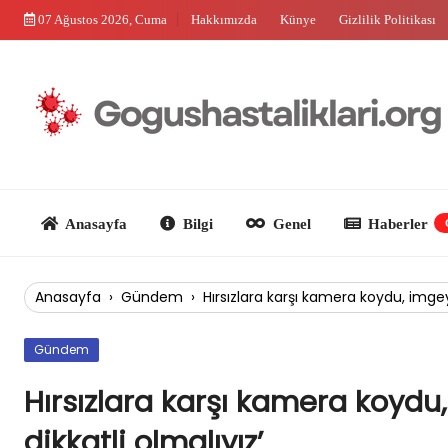
Skip
07 Ağustos 2026, Cuma
Hakkımızda
Künye
Gizlilik Politikası
to
content
Anasayfa
Bilgi
Genel
Haberler
Güncel
Anasayfa
›
Gündem
›
Hırsızlara karşı kamera koydu, imgeyi
Gündem
Hırsızlara karşı kamera koydu,
dikkatli olmalıyız’