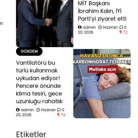
MİT Başkanı
İbrahim Kalın, İYİ
Parti’yi ziyaret etti
üm
admin
Haziran
0
20, 2026
72
GÜNDEM
Vantilatörü bu
türlü kullanmak
uykudan ediyor!
Pencere önünde
klima tesiri, gece
uzunluğu rahatlık
admin
Haziran
0
20, 2026
74
Etiketler