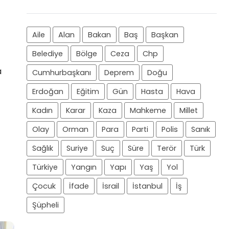
Aile
Alan
Bakan
Baş
Başkan
Belediye
Bölge
Ceza
Chp
a
Cumhurbaşkanı
Deprem
Doğu
Erdoğan
Eğitim
Gün
Hasta
Hava
Kadın
Karar
Kaza
Mahkeme
Millet
Olay
Orman
Para
Parti
Polis
Sanık
Sağlık
Suriye
Suç
Süre
Terör
Türk
Türkiye
Yangın
Yapı
Yaş
Yol
Çocuk
İfade
İsrail
İstanbul
İş
Şüpheli