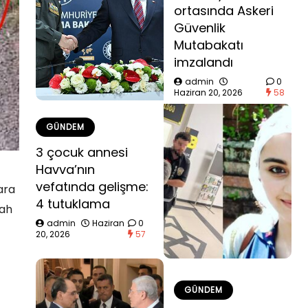
ortasında Askeri
Güvenlik
Mutabakatı
imzalandı
admin
0
Haziran 20, 2026
58
GÜNDEM
3 çocuk annesi
Havva’nın
vefatında gelişme:
ara
4 tutuklama
bah
admin
Haziran
0
20, 2026
57
GÜNDEM