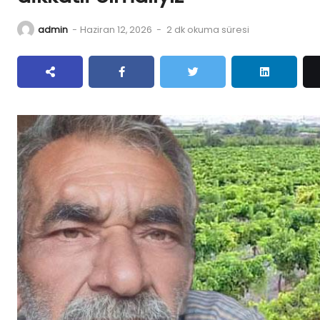
admin
-
Haziran 12, 2026
-
2 dk okuma süresi