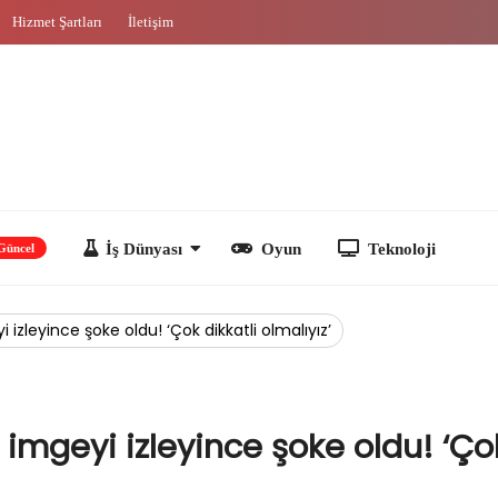
Hizmet Şartları
İletişim
İş Dünyası
Oyun
Teknoloji
 izleyince şoke oldu! ‘Çok dikkatli olmalıyız’
 imgeyi izleyince şoke oldu! ‘Ço