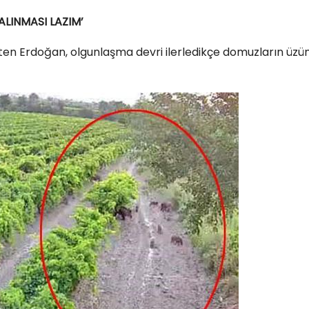
ALINMASI LAZIM’
ten Erdoğan, olgunlaşma devri ilerledikçe domuzların üz