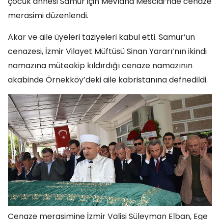
çocuk annesi Samur için Mevlana Mescidi’nde cenaze
merasimi düzenlendi.
Akar ve aile üyeleri taziyeleri kabul etti. Samur’un
cenazesi, İzmir Vilayet Müftüsü Sinan Yararı’nın ikindi
namazına müteakip kıldırdığı cenaze namazının
akabinde Örnekköy’deki aile kabristanına defnedildi.
Cenaze merasimine İzmir Valisi Süleyman Elban, Ege