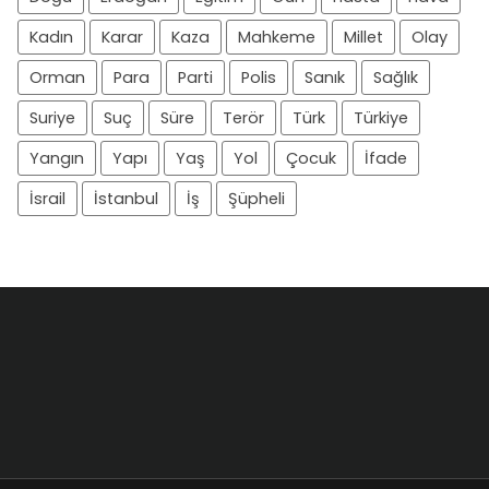
Kadın
Karar
Kaza
Mahkeme
Millet
Olay
Orman
Para
Parti
Polis
Sanık
Sağlık
Suriye
Suç
Süre
Terör
Türk
Türkiye
Yangın
Yapı
Yaş
Yol
Çocuk
İfade
İsrail
İstanbul
İş
Şüpheli