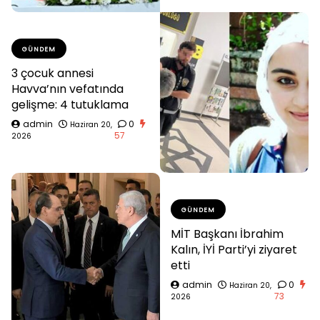
GÜNDEM
3 çocuk annesi
Havva’nın vefatında
gelişme: 4 tutuklama
admin
0
Haziran 20,
57
2026
GÜNDEM
MİT Başkanı İbrahim
Kalın, İYİ Parti’yi ziyaret
etti
admin
0
Haziran 20,
73
2026