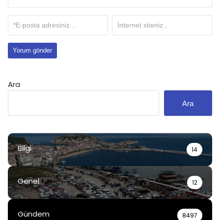
Ara
Ara
Bilgi
14
Genel
12
Gündem
8497