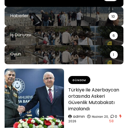
Haberler
10
İş Dünyası
6
Oyun
1
GÜNDEM
Türkiye ile Azerbaycan
ortasında Askeri
Güvenlik Mutabakatı
imzalandı
admin
0
Haziran 20,
58
2026