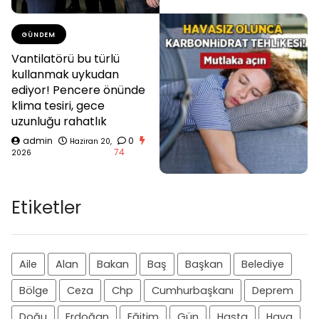
GÜNDEM
Vantilatörü bu türlü
kullanmak uykudan
ediyor! Pencere önünde
klima tesiri, gece
uzunluğu rahatlık
admin
0
Haziran 20,
74
2026
Etiketler
Aile
Alan
Bakan
Baş
Başkan
Belediye
Bölge
Ceza
Chp
Cumhurbaşkanı
Deprem
Doğu
Erdoğan
Eğitim
Gün
Hasta
Hava