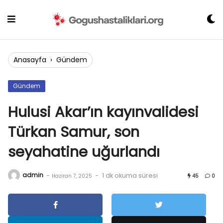
Skip
to
content
Anasayfa
›
Gündem
Gündem
Hulusi Akar’ın kayınvalidesi
Türkan Samur, son
seyahatine uğurlandı
admin
-
-
1 dk okuma süresi
Haziran 7, 2025
45
0