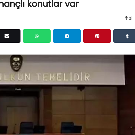
inançlı konutlar var
21