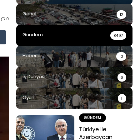
Genel
12
0
Gündem
8497
Haberler
10
İş Dünyası
6
Oyun
1
GÜNDEM
Türkiye ile
Azerbaycan