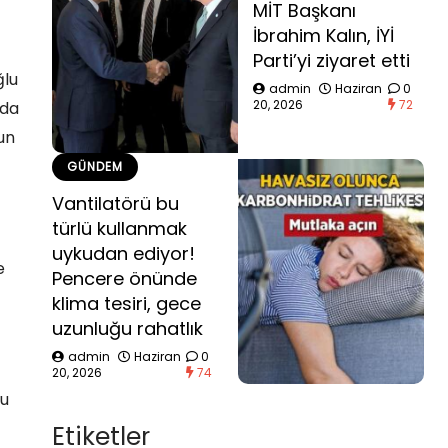
MİT Başkanı
İbrahim Kalın, İYİ
Parti’yi ziyaret etti
ğlu
admin
Haziran
0
20, 2026
72
 da
un
GÜNDEM
Vantilatörü bu
türlü kullanmak
uykudan ediyor!
e
Pencere önünde
klima tesiri, gece
uzunluğu rahatlık
admin
Haziran
0
20, 2026
74
lu
Etiketler