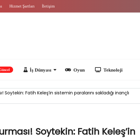
sı
Hizmet Şartları
İletişim
İş Dünyası
Oyun
Teknoloji
! Soytekin: Fatih Keleş’in sistemin paralarını sakladığı inançlı
urması! Soytekin: Fatih Keleş’in