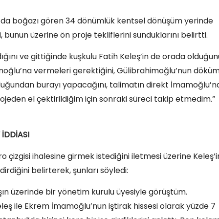
z’da boğazı gören 34 dönümlük kentsel dönüşüm yerinde
 bunun üzerine ön proje tekliflerini sunduklarını belirtti.
dığını ve gittiğinde kuşkulu Fatih Keleş’in de orada olduğun
imoğlu’na vermeleri gerektiğini, Gülibrahimoğlu’nun dökü
olduğundan burayı yapacağını, talimatın direkt İmamoğlu’
ojeden el çektirildiğim için sonraki süreci takip etmedim.”
 İDDİASI
çizgisi ihalesine girmek istediğini iletmesi üzerine Keleş’i
rdiğini belirterek, şunları söyledi:
şın üzerinde bir yönetim kurulu üyesiyle görüştüm.
eleş ile Ekrem İmamoğlu’nun iştirak hissesi olarak yüzde 7