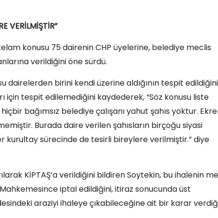
RE VERİLMİŞTİR”
n, kelam konusu 75 dairenin CHP üyelerine, belediye meclis
nlarına verildiğini öne sürdü.
 dairelerden birini kendi üzerine aldığının tespit edildiğini
rı için tespit edilemediğini kaydederek, “Söz konusu liste
 hiçbir bağımsız belediye çalışanı yahut şahıs yoktur. Ekr
iştir. Burada daire verilen şahısların birçoğu siyasi
 kurultay sürecinde de tesirli bireylere verilmiştir.” diye
ılarak KİPTAŞ’a verildiğini bildiren Soytekin, bu ihalenin me
Mahkemesince iptal edildiğini, itiraz sonucunda üst
ndeki araziyi ihaleye çıkabileceğine ait bir karar verdiğ