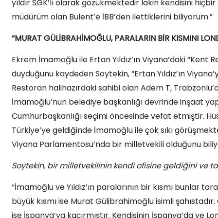
yıldır SGK’lı olarak gözükmektedir lakin kendisini hiçb
müdürüm olan Bülent’e İBB’den ilettiklerini biliyorum.”
“MURAT GÜLİBRAHİMOĞLU, PARALARIN BİR KISMINI LONDR
Ekrem İmamoğlu ile Ertan Yıldız’ın Viyana’daki “Kent Re
duyduğunu kaydeden Soytekin, “Ertan Yıldız’ın Viyana’
Restoran halihazırdaki sahibi olan Adem T, Trabzonlu’d
İmamoğlu’nun belediye başkanlığı devrinde inşaat yapmış
Cumhurbaşkanlığı seçimi öncesinde vefat etmiştir. Hüs
Türkiye’ye geldiğinde İmamoğlu ile çok sıkı görüşmekte
Viyana Parlamentosu’nda bir milletvekili olduğunu biliyo
Soytekin, bir milletvekilinin kendi ofisine geldiğini ve tan
“İmamoğlu ve Yıldız’ın paralarının bir kısmı bunlar tar
büyük kısmı ise Murat Gülibrahimoğlu isimli şahıstadır. 
ise İspanya’ya kaçırmıştır. Kendisinin İspanya’da ve Lo