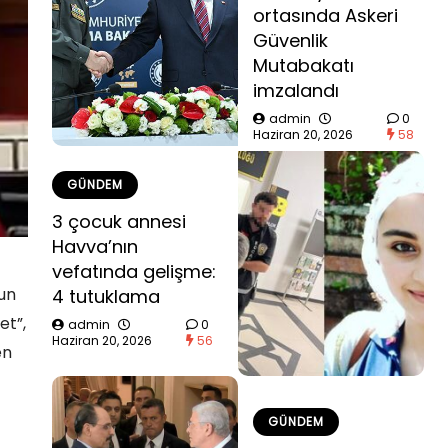
ortasında Askeri
Güvenlik
Mutabakatı
imzalandı
admin
0
Haziran 20, 2026
58
GÜNDEM
3 çocuk annesi
Havva’nın
vefatında gelişme:
un
4 tutuklama
et”,
admin
0
Haziran 20, 2026
56
en
GÜNDEM