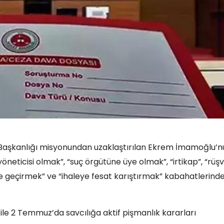
B Başkanlığı misyonundan uzaklaştırılan Ekrem İmamoğlu’n
neticisi olmak”, “suç örgütüne üye olmak”, “irtikap”, “rüşv
ıt ele geçirmek” ve “ihaleye fesat karıştırmak” kabahatlerind
le 2 Temmuz’da savcılığa aktif pişmanlık kararları