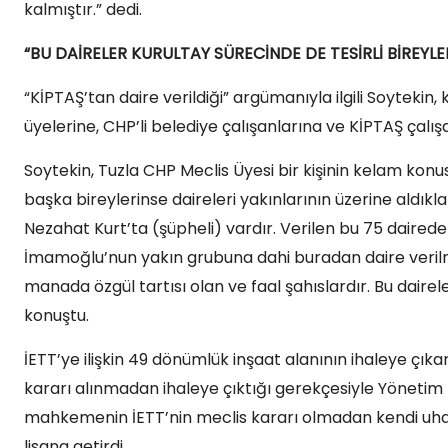
kalmıştır.” dedi.
“BU DAİRELER KURULTAY SÜRECİNDE DE TESİRLİ BİREYLE
“KİPTAŞ’tan daire verildiği” argümanıyla ilgili Soyteki
üyelerine, CHP’li belediye çalışanlarına ve KİPTAŞ çalışa
Soytekin, Tuzla CHP Meclis Üyesi bir kişinin kelam konusu
başka bireylerinse daireleri yakınlarının üzerine aldıkla
Nezahat Kurt’ta (şüpheli) vardır. Verilen bu 75 dairede
İmamoğlu’nun yakın grubuna dahi buradan daire verilmem
manada özgül tartısı olan ve faal şahıslardır. Bu daireler
konuştu.
İETT’ye ilişkin 49 dönümlük inşaat alanının ihaleye çıkar
kararı alınmadan ihaleye çıktığı gerekçesiyle Yönetim 
mahkemenin İETT’nin meclis kararı olmadan kendi uhdesi
lisana getirdi.