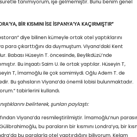
ir suretle tanımıyorum, işe gelmemiştir. Bunu benim genel
A’YA, BİR KISMINI İSE İSPANYA’YA KAÇIRMIŞTIR”
storan” diye bilinen kümeyle ortak otel yaptıklarını
ya para çıkarttığını da duymuştum. Viyana’daki Kent
ur. Babası Hüseyin T. öncesinde, Beylikdüzü’nde
tır. Bu inşaatı Saim U. ile ortak yaptılar. Hüseyin T,
eyin T, İmamoğlu ile çok samimiydi. Oğlu Adem T. de
dir. Bu şahısların Viyana’da önemli lobisi bulunmaktadır.
rum.” tabirlerini kullandı.
ıştıklarını belirterek, şunları paylaştı:
afından Viyana’da resmileştirilmiştir. İmamoğlu’nun parası
Gülibrahimoğlu, bu paraların bir kısmını Londra’ya, bir kıs
ndra’da bu paralarla otel yaptırdığını biliyorum. Kelam