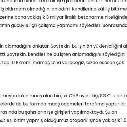
anbul’da birinci kere bir işe girdiklerini anlattı. Ben kela
iş bitirmem olmadığını anladım. Kendilerine kâfi iş bitir
rine bana yaklaşık 3 milyar liralık betonarme niteliğinde
rketimin gücüyle ilgili çalışma yapmamı söylediler. Sonrasınd
n olamadığını anlatan Soytekin, bu işin ön yükleniciliğini a
ti. Soytekin, kendilerine bu işten anlamadığını söylediğini
n yüzde 10 Ekrem İmamoğlu’na vereceğiz, bizde esasen çok
tmeyen lakin maaş alan birçok CHP üyesi kişi, SGK’lı olara
jelerde de bu formda maaş ödemeleri tarafıma yaptırıldı.
nrasında bu şahısların işe girişleri yapılmaktaydı. Şu an
hut eşi bizim yapmış olduğumuz otopark işinde yaklaşık 1,5