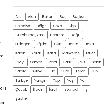
Aile
Alan
Bakan
Baş
Başkan
Belediye
Bölge
Ceza
Chp
Cumhurbaşkanı
Deprem
Doğu
,
Erdoğan
Eğitim
Gün
Hasta
Hava
Kadın
Karar
Kaza
Mahkeme
Millet
em
Olay
Orman
Para
Parti
Polis
Sanık
Sağlık
Suriye
Suç
Süre
Terör
Türk
Türkiye
Yangın
Yapı
Yaş
Yol
clis
Çocuk
İfade
İsrail
İstanbul
İş
Şüpheli
ini