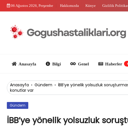
Skip
06 Ağustos 2026, Perşembe
Hakkımızda
Künye
Gizlilik Politika
to
content
Anasayfa
Bilgi
Genel
Haberler
Güncel
Anasayfa
›
Gündem
›
İBB’ye yönelik yolsuzluk soruşturması
konutlar var
Gündem
İBB’ye yönelik yolsuzluk soruşt