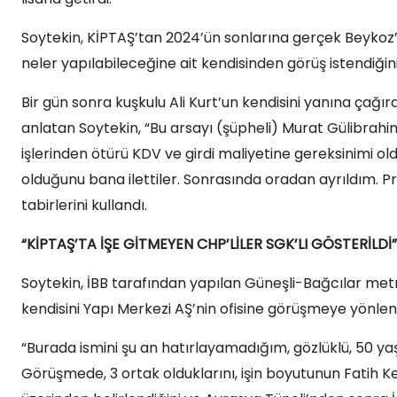
Soytekin, KİPTAŞ’tan 2024’ün sonlarına gerçek Beyko
neler yapılabileceğine ait kendisinden görüş istendiğini,
Bir gün sonra kuşkulu Ali Kurt’un kendisini yanına çağır
anlatan Soytekin, “Bu arsayı (şüpheli) Murat Gülibrah
işlerinden ötürü KDV ve girdi maliyetine gereksinimi 
olduğunu bana ilettiler. Sonrasında oradan ayrıldım. Pr
tabirlerini kullandı.
“KİPTAŞ’TA İŞE GİTMEYEN CHP’LİLER SGK’LI GÖSTERİLDİ”
Soytekin, İBB tarafından yapılan Güneşli-Bağcılar metro 
kendisini Yapı Merkezi AŞ’nin ofisine görüşmeye yönlendi
“Burada ismini şu an hatırlayamadığım, gözlüklü, 50 ya
Görüşmede, 3 ortak olduklarını, işin boyutunun Fatih K