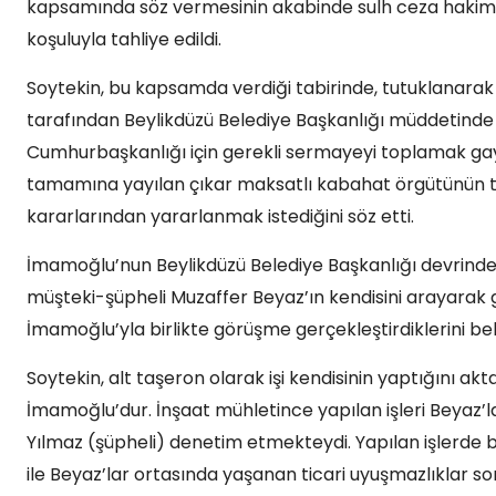
kapsamında söz vermesinin akabinde sulh ceza hakiml
koşuluyla tahliye edildi.
Soytekin, bu kapsamda verdiği tabirinde, tutuklanara
tarafından Beylikdüzü Belediye Başkanlığı müddetinde
Cumhurbaşkanlığı için gerekli sermayeyi toplamak gayes
tamamına yayılan çıkar maksatlı kabahat örgütünün tüm
kararlarından yararlanmak istediğini söz etti.
İmamoğlu’nun Beylikdüzü Belediye Başkanlığı devrinde 
müşteki-şüpheli Muzaffer Beyaz’ın kendisini arayarak 
İmamoğlu’yla birlikte görüşme gerçekleştirdiklerini beli
Soytekin, alt taşeron olarak işi kendisinin yaptığını ak
İmamoğlu’dur. İnşaat mühletince yapılan işleri Beya
Yılmaz (şüpheli) denetim etmekteydi. Yapılan işlerde
ile Beyaz’lar ortasında yaşanan ticari uyuşmazlıkla