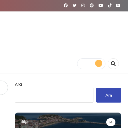
Ara
Ara
Bilgi
14