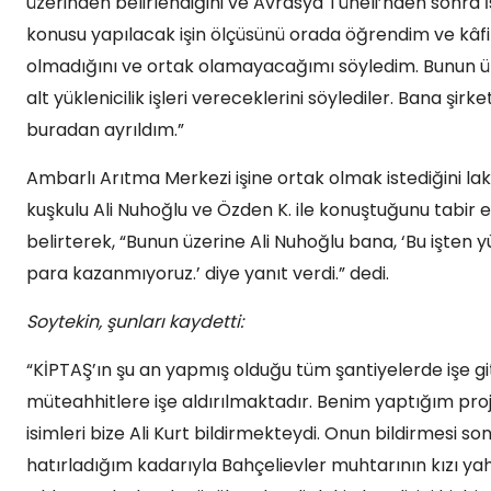
üzerinden belirlendiğini ve Avrasya Tüneli’nden sonra İst
konusu yapılacak işin ölçüsünü orada öğrendim ve kâfi 
olmadığını ve ortak olamayacağımı söyledim. Bunun üze
alt yüklenicilik işleri vereceklerini söylediler. Bana şi
buradan ayrıldım.”
Ambarlı Arıtma Merkezi işine ortak olmak istediğini laki
kuşkulu Ali Nuhoğlu ve Özden K. ile konuştuğunu tabir et
belirterek, “Bunun üzerine Ali Nuhoğlu bana, ‘Bu işte
para kazanmıyoruz.’ diye yanıt verdi.” dedi.
Soytekin, şunları kaydetti:
“KİPTAŞ’ın şu an yapmış olduğu tüm şantiyelerde işe gi
müteahhitlere işe aldırılmaktadır. Benim yaptığım pro
isimleri bize Ali Kurt bildirmekteydi. Onun bildirmesi so
hatırladığım kadarıyla Bahçelievler muhtarının kızı ya