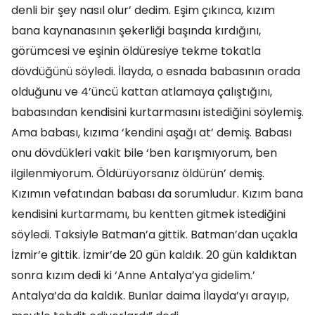
denli bir şey nasıl olur’ dedim. Eşim çıkınca, kızım
bana kaynanasının şekerliği başında kırdığını,
görümcesi ve eşinin öldüresiye tekme tokatla
dövdüğünü söyledi. İlayda, o esnada babasının orada
olduğunu ve 4’üncü kattan atlamaya çalıştığını,
babasından kendisini kurtarmasını istediğini söylemiş.
Ama babası, kızıma ‘kendini aşağı at’ demiş. Babası
onu dövdükleri vakit bile ‘ben karışmıyorum, ben
ilgilenmiyorum. Öldürüyorsanız öldürün’ demiş.
Kızımın vefatından babası da sorumludur. Kızım bana
kendisini kurtarmamı, bu kentten gitmek istediğini
söyledi. Taksiyle Batman’a gittik. Batman’dan uçakla
İzmir’e gittik. İzmir’de 20 gün kaldık. 20 gün kaldıktan
sonra kızım dedi ki ‘Anne Antalya’ya gidelim.’
Antalya’da da kaldık. Bunlar daima İlayda’yı arayıp,