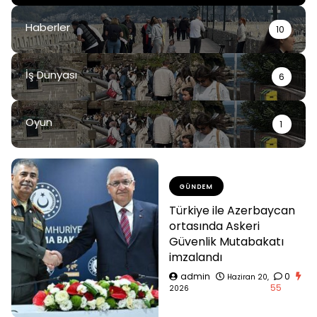
Haberler
10
İş Dünyası
6
Oyun
1
GÜNDEM
Türkiye ile Azerbaycan
ortasında Askeri
Güvenlik Mutabakatı
imzalandı
admin
0
Haziran 20,
55
2026