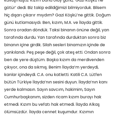
kavuşmuştu. Kızım bana olay günü, ‘Gazi Köşkü’ne
götür’ dedi. Biz takip edildiğimizi bilmiyorduk. Bilsem
hiç dışarı çıkarır mıydım? Gazi Köşkü’ne gittik. Doğum
günü kutlamasıydı. Ben, kızım, M.A. ve İlayda gittik.
Sonra oradan döndük. Taksi binanın önüne değil, yan
tarafında durdu. Yan tarafında durduktan sonra biz
binanın içine girdik. Silah sesleri binamızın içinde de
yankılandı. Peş peşe değil, çok ateş etti. Ondan sonra
ben de yere düştüm. Başka kızım da merdivenden
çıkıyor, ona da sıkmış. Benim İlayda’m yerdeydi,
kanlar içindeydi. C.A. onu katletti. Katili C.A. Lütfen
bütün Türkiye İlayda’nın sesini duyun. İlayda’nın kanı
yerde kalmasın. Sayın savcım, hakimim, Sayın
Cumhurbaşkanım, sizden ricam kızım burayı hak
etmedi. Kızım bu vefatı hak etmedi. İlayda Alkaş
ölümsüzdür. İlayda cennet kuşumdur. Kızımın