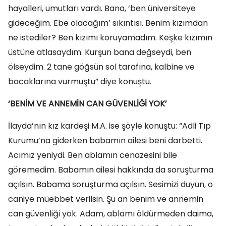
hayalleri, umutları vardı. Bana, ‘ben üniversiteye
gideceğim. Ebe olacağım’ sıkıntısı. Benim kızımdan
ne istediler? Ben kızımı koruyamadım. Keşke kızımın
üstüne atlasaydım. Kurşun bana değseydi, ben
ölseydim. 2 tane göğsün sol tarafına, kalbine ve
bacaklarına vurmuştu” diye konuştu.
‘BENİM VE ANNEMİN CAN GÜVENLİĞİ YOK’
İlayda’nın kız kardeşi M.A. ise şöyle konuştu: “Adli Tıp
Kurumu’na giderken babamın ailesi beni darbetti.
Acımız yeniydi. Ben ablamın cenazesini bile
göremedim. Babamın ailesi hakkında da soruşturma
açılsın. Babama soruşturma açılsın. Sesimizi duyun, o
caniye müebbet verilsin. Şu an benim ve annemin
can güvenliği yok. Adam, ablamı öldürmeden daima,