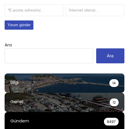
Ara
Ara
Bilgi
14
Genel
12
Gündem
8497