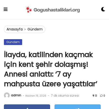
Skip
to
content
Anasayfa
›
Gündem
Gündem
İlayda, katilinden kaçmak
için kent şehir dolaşmış!
Annesi anlattı: ‘7 ay
mahpusta üzere yaşattılar’
admin
-
-
7 dk okuma süresi
Haziran 19, 2026
13
0