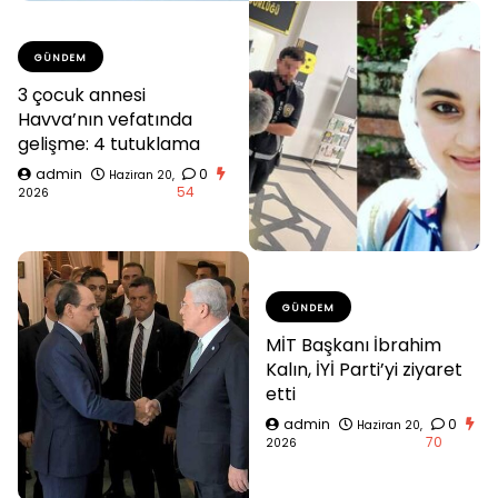
GÜNDEM
3 çocuk annesi
Havva’nın vefatında
gelişme: 4 tutuklama
admin
0
Haziran 20,
54
2026
GÜNDEM
MİT Başkanı İbrahim
Kalın, İYİ Parti’yi ziyaret
etti
admin
0
Haziran 20,
70
2026