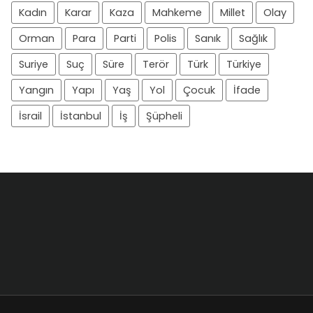
Kadın
Karar
Kaza
Mahkeme
Millet
Olay
Orman
Para
Parti
Polis
Sanık
Sağlık
Suriye
Suç
Süre
Terör
Türk
Türkiye
Yangın
Yapı
Yaş
Yol
Çocuk
İfade
İsrail
İstanbul
İş
Şüpheli