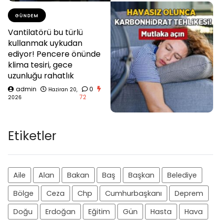
GÜNDEM
Vantilatörü bu türlü
kullanmak uykudan
ediyor! Pencere önünde
klima tesiri, gece
uzunluğu rahatlık
admin
0
Haziran 20,
72
2026
Etiketler
Aile
Alan
Bakan
Baş
Başkan
Belediye
Bölge
Ceza
Chp
Cumhurbaşkanı
Deprem
Doğu
Erdoğan
Eğitim
Gün
Hasta
Hava