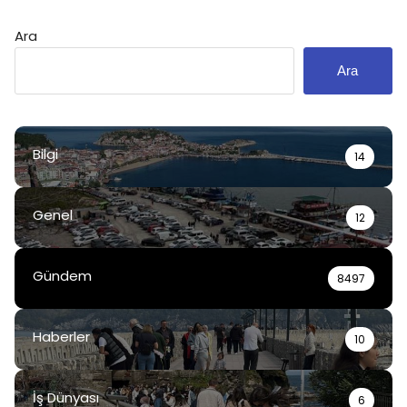
Ara
Ara
Bilgi
14
Genel
12
Gündem
8497
Haberler
10
İş Dünyası
6