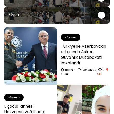
Oyun
1
GÜNDEM
Türkiye ile Azerbaycan
ortasında Askeri
Güvenlik Mutabakatı
imzalandı
admin
0
Haziran 20,
58
2026
GÜNDEM
3 çocuk annesi
Havva’nın vefatında