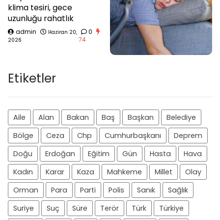
klima tesiri, gece
uzunluğu rahatlık
admin
0
Haziran 20,
74
2026
Etiketler
Aile
Alan
Bakan
Baş
Başkan
Belediye
Bölge
Ceza
Chp
Cumhurbaşkanı
Deprem
Doğu
Erdoğan
Eğitim
Gün
Hasta
Hava
Kadın
Karar
Kaza
Mahkeme
Millet
Olay
Orman
Para
Parti
Polis
Sanık
Sağlık
Suriye
Suç
Süre
Terör
Türk
Türkiye