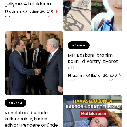
gelişme: 4 tutuklama
admin
0
Haziran 20,
57
2026
GÜNDEM
MİT Başkanı İbrahim
Kalın, İYİ Parti’yi ziyaret
etti
admin
0
Haziran 20,
72
2026
GÜNDEM
Vantilatörü bu türlü
kullanmak uykudan
ediyor! Pencere önünde