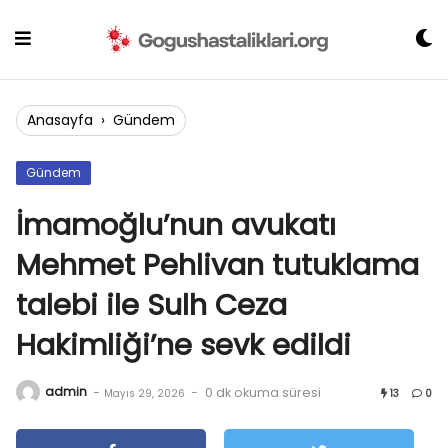
Skip
to
content
Anasayfa
›
Gündem
Gündem
İmamoğlu’nun avukatı
Mehmet Pehlivan tutuklama
talebi ile Sulh Ceza
Hakimliği’ne sevk edildi
admin
-
-
0 dk okuma süresi
Mayıs 29, 2026
13
0