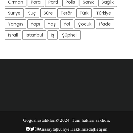
Orman
Para
Parti
Polis
Sanık
Sağlık
Suriye
Suç
Süre
Terör
Türk
Türkiye
Yangın
Yapı
Yaş
Yol
Çocuk
İfade
İsrail
İstanbul
İş
Şüpheli
Gogushastaliklari
© 2024. Tüm hakları saklıdır.
Anasayfa
|
Künye
|
Hakkımızda
|
İletişim