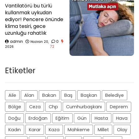
Vantilatörü bu türlü
kullanmak uykudan
ediyor! Pencere önünde
klima tesiri, gece
uzunluğu rahatlık
admin
0
Haziran 20,
72
2026
Etiketler
Aile
Alan
Bakan
Baş
Başkan
Belediye
Bölge
Ceza
Chp
Cumhurbaşkanı
Deprem
Doğu
Erdoğan
Eğitim
Gün
Hasta
Hava
Kadın
Karar
Kaza
Mahkeme
Millet
Olay