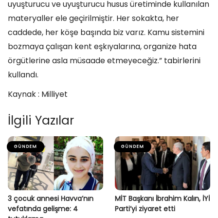
uyuşturucu ve uyuşturucu husus üretiminde kullanılan
materyaller ele geçirilmiştir. Her sokakta, her
caddede, her köşe başında biz varız. Kamu sistemini
bozmaya çalışan kent eşkıyalarına, organize hata
örgütlerine asla müsaade etmeyeceğiz.” tabirlerini
kullandı.
Kaynak : Milliyet
İlgili Yazılar
GÜNDEM
GÜNDEM
3 çocuk annesi Havva’nın
MİT Başkanı İbrahim Kalın, İYİ
vefatında gelişme: 4
Parti’yi ziyaret etti