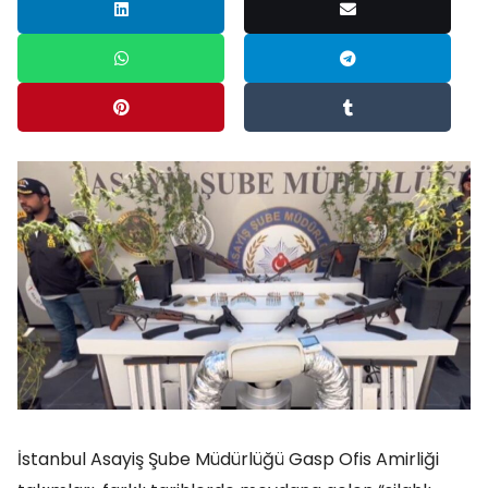
İstanbul Asayiş Şube Müdürlüğü Gasp Ofis Amirliği