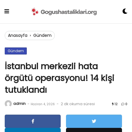
Skip
to
content
Anasayfa
›
Gündem
Gündem
İstanbul merkezli hata
örgütü operasyonu! 14 kişi
tutuklandı
admin
-
-
2 dk okuma süresi
Haziran 4, 2026
12
0