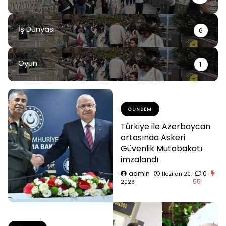
İş Dünyası
6
Oyun
1
GÜNDEM
Türkiye ile Azerbaycan
ortasında Askeri
Güvenlik Mutabakatı
imzalandı
admin
0
Haziran 20,
55
2026