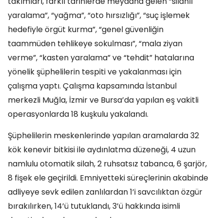
takımları, farklı tarihlerde meydana gelen “silahlı
yaralama”, “yağma”, “oto hırsızlığı”, “suç işlemek
hedefiyle örgüt kurma”, “genel güvenliğin
taammüden tehlikeye sokulması”, “mala ziyan
verme”, “kasten yaralama” ve “tehdit” hatalarına
yönelik şüphelilerin tespiti ve yakalanması için
çalışma yaptı. Çalışma kapsamında İstanbul
merkezli Muğla, İzmir ve Bursa’da yapılan eş vakitli
operasyonlarda 18 kuşkulu yakalandı.
Şüphelilerin meskenlerinde yapılan aramalarda 32
kök kenevir bitkisi ile aydınlatma düzeneği, 4 uzun
namlulu otomatik silah, 2 ruhsatsız tabanca, 6 şarjör,
8 fişek ele geçirildi. Emniyetteki süreçlerinin akabinde
adliyeye sevk edilen zanlılardan 1’i savcılıktan özgür
bırakılırken, 14’ü tutuklandı, 3’ü hakkında isimli