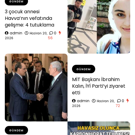
GÜNDEM
3 çocuk annesi
Havva’nın vefatında
gelişme: 4 tutuklama
admin
0
Haziran 20,
56
2026
GÜNDEM
MİT Başkanı İbrahim
Kalın, İYİ Parti’yi ziyaret
etti
admin
0
Haziran 20,
72
2026
GÜNDEM