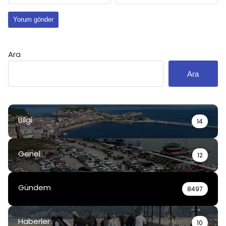
Ara
Ara
Bilgi
14
Genel
12
Gündem
8497
Haberler
10