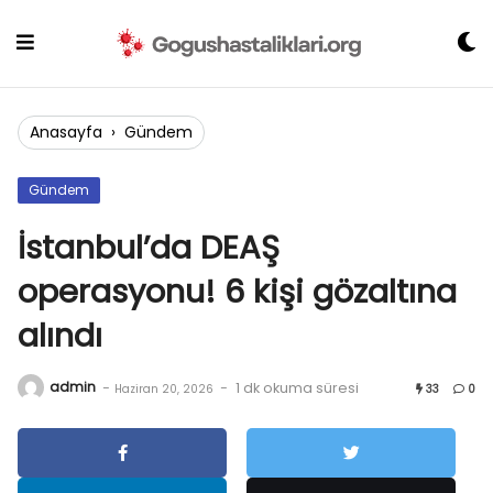
Skip
to
content
Anasayfa
›
Gündem
Gündem
İstanbul’da DEAŞ
operasyonu! 6 kişi gözaltına
alındı
admin
-
-
1 dk okuma süresi
Haziran 20, 2026
33
0