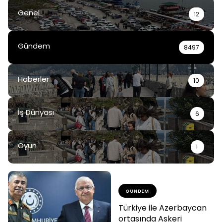
Genel
12
Gündem
8497
Haberler
10
İş Dünyası
6
Oyun
1
GÜNDEM
Türkiye ile Azerbaycan
ortasında Askeri