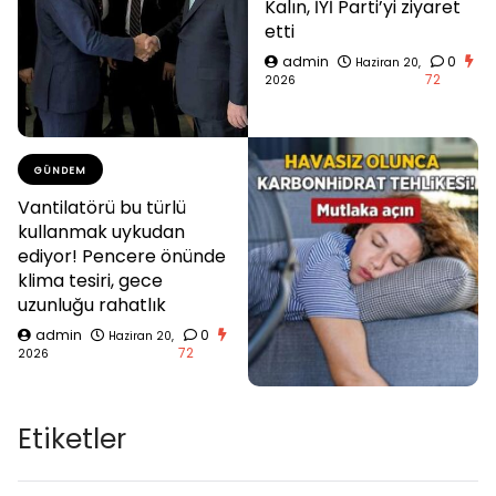
Kalın, İYİ Parti’yi ziyaret
etti
admin
0
Haziran 20,
72
2026
GÜNDEM
Vantilatörü bu türlü
kullanmak uykudan
ediyor! Pencere önünde
klima tesiri, gece
uzunluğu rahatlık
admin
0
Haziran 20,
72
2026
Etiketler