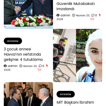
Güvenlik Mutabakatı
imzalandı
admin
0
Haziran 20,
55
2026
GÜNDEM
3 çocuk annesi
Havva’nın vefatında
gelişme: 4 tutuklama
admin
0
Haziran 20,
56
2026
GÜNDEM
MİT Başkanı İbrahim