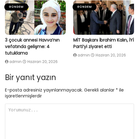
GÜNDEM
GÜNDEM
3 çocuk annesi Havva’nın
MİT Başkanı İbrahim Kalın, İYİ
vefatında gelişme: 4
Parti’yi ziyaret etti
tutuklama
admin
Haziran 20, 2026
admin
Haziran 20, 2026
Bir yanıt yazın
E-posta adresiniz yayınlanmayacak.
Gerekli alanlar
*
ile
işaretlenmişlerdir