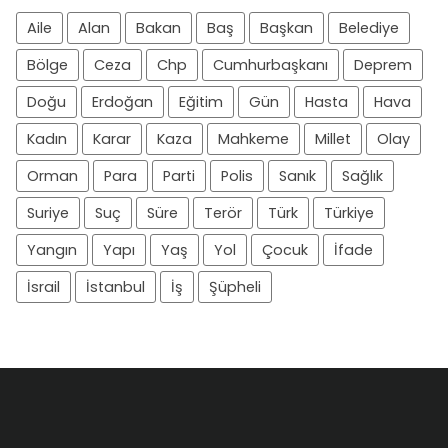
Aile
Alan
Bakan
Baş
Başkan
Belediye
Bölge
Ceza
Chp
Cumhurbaşkanı
Deprem
Doğu
Erdoğan
Eğitim
Gün
Hasta
Hava
Kadın
Karar
Kaza
Mahkeme
Millet
Olay
Orman
Para
Parti
Polis
Sanık
Sağlık
Suriye
Suç
Süre
Terör
Türk
Türkiye
Yangın
Yapı
Yaş
Yol
Çocuk
İfade
İsrail
İstanbul
İş
Şüpheli