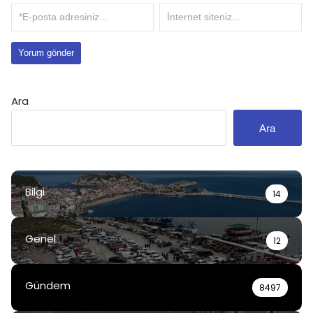
Ara
Ara
Bilgi
14
Genel
12
Gündem
8497