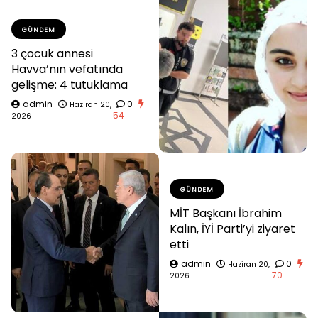
GÜNDEM
3 çocuk annesi
Havva’nın vefatında
gelişme: 4 tutuklama
admin
0
Haziran 20,
54
2026
GÜNDEM
MİT Başkanı İbrahim
Kalın, İYİ Parti’yi ziyaret
etti
admin
0
Haziran 20,
70
2026