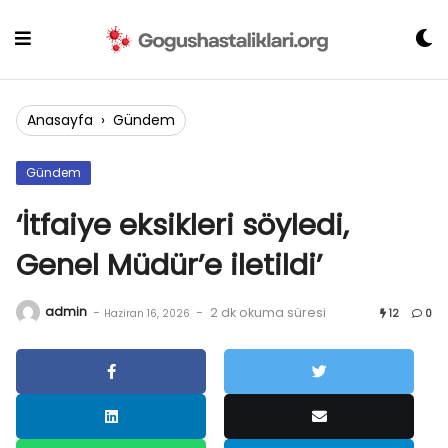
Skip
to
content
Anasayfa
›
Gündem
Gündem
‘İtfaiye eksikleri söyledi,
Genel Müdür’e iletildi’
admin
-
-
2 dk okuma süresi
Haziran 16, 2026
12
0