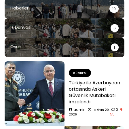
Haberler
10
İş Dünyası
6
Oyun
1
GÜNDEM
Türkiye ile Azerbaycan
ortasında Askeri
Güvenlik Mutabakatı
imzalandı
admin
0
Haziran 20,
55
2026