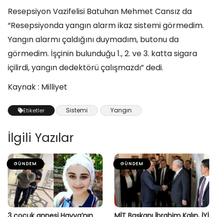
Resepsiyon Vazifelisi Batuhan Mehmet Cansız da
“Resepsiyonda yangın alarm ikaz sistemi görmedim.
Yangın alarmı çaldığını duymadım, butonu da
görmedim. İşçinin bulunduğu 1., 2. ve 3. katta sigara
içilirdi, yangın dedektörü çalışmazdı” dedi.
Kaynak : Milliyet
Sistemi
Yangın
Etiketler
İlgili Yazılar
GÜNDEM
GÜNDEM
3 çocuk annesi Havva’nın
MİT Başkanı İbrahim Kalın, İYİ