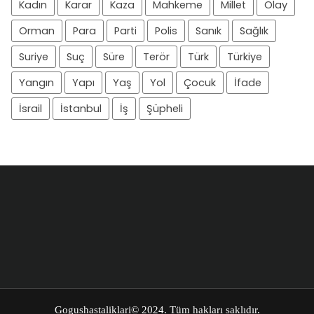
Kadın
Karar
Kaza
Mahkeme
Millet
Olay
Orman
Para
Parti
Polis
Sanık
Sağlık
Suriye
Suç
Süre
Terör
Türk
Türkiye
Yangın
Yapı
Yaş
Yol
Çocuk
İfade
İsrail
İstanbul
İş
Şüpheli
Gogushastaliklari
© 2024. Tüm hakları saklıdır.