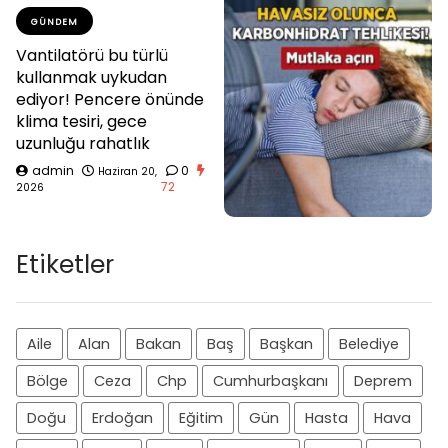
GÜNDEM
Vantilatörü bu türlü
kullanmak uykudan
ediyor! Pencere önünde
klima tesiri, gece
uzunluğu rahatlık
admin
0
Haziran 20,
72
2026
Etiketler
Aile
Alan
Bakan
Baş
Başkan
Belediye
Bölge
Ceza
Chp
Cumhurbaşkanı
Deprem
Doğu
Erdoğan
Eğitim
Gün
Hasta
Hava