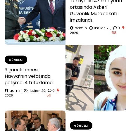
Türkiye ile Azerbaycan
ortasında Askeri
Güvenlik Mutabakatı
imzalandı
admin
0
Haziran 20,
58
2026
GÜNDEM
3 çocuk annesi
Havva’nın vefatında
gelişme: 4 tutuklama
admin
0
Haziran 20,
56
2026
GÜNDEM