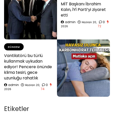
MİT Başkanı İbrahim
Kalın, İYİ Parti’yi ziyaret
etti
admin
0
Haziran 20,
72
2026
GÜNDEM
Vantilatörü bu türlü
kullanmak uykudan
ediyor! Pencere önünde
klima tesiri, gece
uzunluğu rahatlık
admin
0
Haziran 20,
74
2026
Etiketler