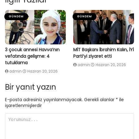
GÜNDEM
GÜNDEM
3 çocuk annesi Havva’nın
MİT Başkanı İbrahim Kalın, İYİ
vefatında gelişme: 4
Parti’yi ziyaret etti
tutuklama
admin
Haziran 20, 2026
admin
Haziran 20, 2026
Bir yanıt yazın
E-posta adresiniz yayınlanmayacak.
Gerekli alanlar
*
ile
işaretlenmişlerdir