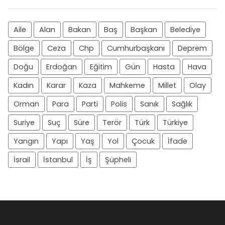
Aile
Alan
Bakan
Baş
Başkan
Belediye
Bölge
Ceza
Chp
Cumhurbaşkanı
Deprem
Doğu
Erdoğan
Eğitim
Gün
Hasta
Hava
Kadın
Karar
Kaza
Mahkeme
Millet
Olay
Orman
Para
Parti
Polis
Sanık
Sağlık
Suriye
Suç
Süre
Terör
Türk
Türkiye
Yangın
Yapı
Yaş
Yol
Çocuk
İfade
İsrail
İstanbul
İş
Şüpheli