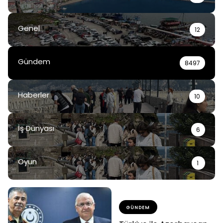
Genel
12
Gündem
8497
Haberler
10
İş Dünyası
6
Oyun
1
GÜNDEM