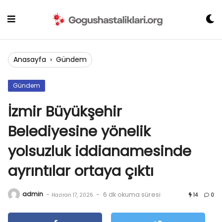
Skip
to
content
Anasayfa
›
Gündem
Gündem
İzmir Büyükşehir
Belediyesine yönelik
yolsuzluk iddianamesinde
ayrıntılar ortaya çıktı
admin
-
-
6 dk okuma süresi
Haziran 17, 2026
14
0