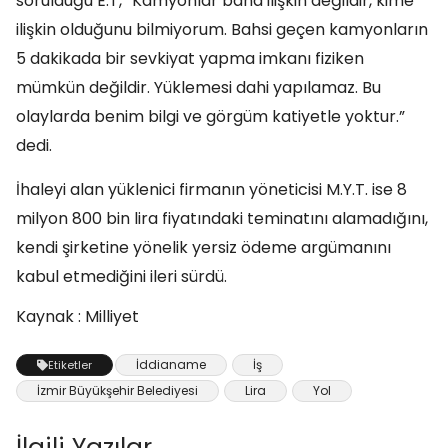
sorulduğu E.T, “Kamyonlar bana ilişkin değildir, kime
ilişkin olduğunu bilmiyorum. Bahsi geçen kamyonların
5 dakikada bir sevkiyat yapma imkanı fiziken
mümkün değildir. Yüklemesi dahi yapılamaz. Bu
olaylarda benim bilgi ve görgüm katiyetle yoktur.”
dedi.
İhaleyi alan yüklenici firmanın yöneticisi M.Y.T. ise 8
milyon 800 bin lira fiyatındaki teminatını alamadığını,
kendi şirketine yönelik yersiz ödeme argümanını
kabul etmediğini ileri sürdü.
Kaynak : Milliyet
İddianame
İş
Etiketler
İzmir Büyükşehir Belediyesi
Lira
Yol
İlgili Yazılar