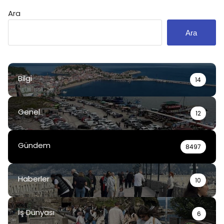
Ara
Ara
Bilgi
14
Genel
12
Gündem
8497
Haberler
10
İş Dünyası
6