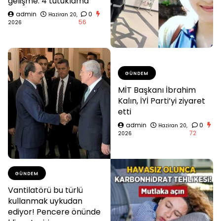
gelişme: 4 tutuklama
admin
0
Haziran 20,
56
2026
GÜNDEM
MİT Başkanı İbrahim
Kalın, İYİ Parti’yi ziyaret
etti
admin
0
Haziran 20,
72
2026
GÜNDEM
Vantilatörü bu türlü
kullanmak uykudan
ediyor! Pencere önünde