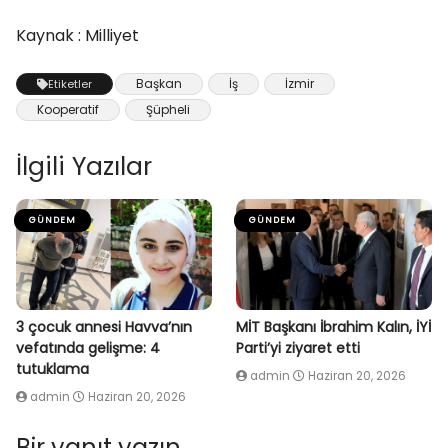
Kaynak : Milliyet
Başkan
İş
İzmir
Etiketler
Kooperatif
Şüpheli
İlgili Yazılar
GÜNDEM
GÜNDEM
3 çocuk annesi Havva’nın
MİT Başkanı İbrahim Kalın, İYİ
vefatında gelişme: 4
Parti’yi ziyaret etti
tutuklama
admin
Haziran 20, 2026
admin
Haziran 20, 2026
Bir yanıt yazın