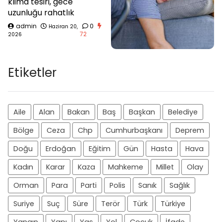
klima tesiri, gece
uzunluğu rahatlık
admin
0
Haziran 20,
72
2026
Etiketler
Aile
Alan
Bakan
Baş
Başkan
Belediye
Bölge
Ceza
Chp
Cumhurbaşkanı
Deprem
Doğu
Erdoğan
Eğitim
Gün
Hasta
Hava
Kadın
Karar
Kaza
Mahkeme
Millet
Olay
Orman
Para
Parti
Polis
Sanık
Sağlık
Suriye
Suç
Süre
Terör
Türk
Türkiye