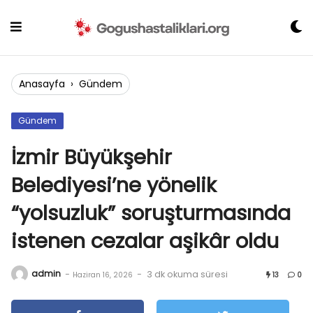
Skip
to
content
Anasayfa
›
Gündem
Gündem
İzmir Büyükşehir
Belediyesi’ne yönelik
“yolsuzluk” soruşturmasında
istenen cezalar aşikâr oldu
admin
-
-
3 dk okuma süresi
Haziran 16, 2026
13
0