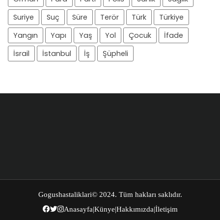
Suriye
Suç
Süre
Terör
Türk
Türkiye
Yangın
Yapı
Yaş
Yol
Çocuk
İfade
İsrail
İstanbul
İş
Şüpheli
Gogushastaliklari
© 2024. Tüm hakları saklıdır.
Anasayfa
|
Künye
|
Hakkımızda
|
İletişim