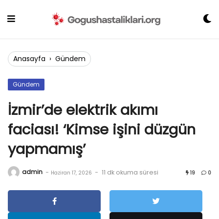
Skip
to
content
Anasayfa
›
Gündem
Gündem
İzmir’de elektrik akımı
faciası! ‘Kimse işini düzgün
yapmamış’
admin
-
-
11 dk okuma süresi
Haziran 17, 2026
19
0