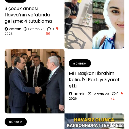
3 çocuk annesi
Havva’nın vefatında
gelişme: 4 tutuklama
admin
0
Haziran 20,
56
2026
GÜNDEM
MİT Başkanı İbrahim
Kalın, İYİ Parti’yi ziyaret
etti
admin
0
Haziran 20,
72
2026
GÜNDEM