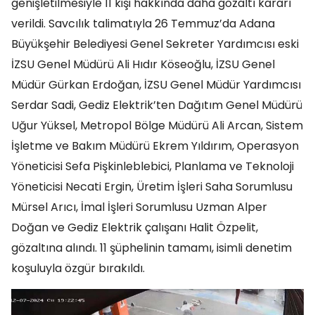
genişletilmesiyle 11 kişi hakkında daha gözaltı kararı
verildi. Savcılık talimatıyla 26 Temmuz’da Adana
Büyükşehir Belediyesi Genel Sekreter Yardımcısı eski
İZSU Genel Müdürü Ali Hıdır Köseoğlu, İZSU Genel
Müdür Gürkan Erdoğan, İZSU Genel Müdür Yardımcısı
Serdar Sadi, Gediz Elektrik’ten Dağıtım Genel Müdürü
Uğur Yüksel, Metropol Bölge Müdürü Ali Arcan, Sistem
İşletme ve Bakım Müdürü Ekrem Yıldırım, Operasyon
Yöneticisi Sefa Pişkinleblebici, Planlama ve Teknoloji
Yöneticisi Necati Ergin, Üretim İşleri Saha Sorumlusu
Mürsel Arıcı, İmal İşleri Sorumlusu Uzman Alper
Doğan ve Gediz Elektrik çalışanı Halit Özpelit,
gözaltına alındı. 11 şüphelinin tamamı, isimli denetim
koşuluyla özgür bırakıldı.