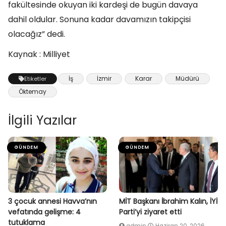
fakültesinde okuyan iki kardeşi de bugün davaya
dahil oldular. Sonuna kadar davamızın takipçisi
olacağız” dedi.
Kaynak : Milliyet
İş
İzmir
Karar
Müdürü
Etiketler
Öktemay
İlgili Yazılar
GÜNDEM
GÜNDEM
3 çocuk annesi Havva’nın
MİT Başkanı İbrahim Kalın, İYİ
vefatında gelişme: 4
Parti’yi ziyaret etti
tutuklama