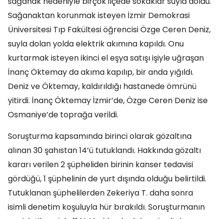
sağanak nedeniyle birçok ilçede sokaklar suyla doldu.
Sağanaktan korunmak isteyen İzmir Demokrasi
Üniversitesi Tıp Fakültesi öğrencisi Özge Ceren Deniz,
suyla dolan yolda elektrik akımına kapıldı. Onu
kurtarmak isteyen ikinci el eşya satışı işiyle uğraşan
İnanç Öktemay da akıma kapılıp, bir anda yığıldı.
Deniz ve Öktemay, kaldırıldığı hastanede ömrünü
yitirdi. İnanç Öktemay İzmir’de, Özge Ceren Deniz ise
Osmaniye’de toprağa verildi.
Soruşturma kapsamında birinci olarak gözaltına
alınan 30 şahıstan 14’ü tutuklandı. Hakkında gözaltı
kararı verilen 2 şüpheliden birinin kanser tedavisi
gördüğü, 1 şüphelinin de yurt dışında olduğu belirtildi.
Tutuklanan şüphelilerden Zekeriya T. daha sonra
isimli denetim koşuluyla hür bırakıldı. Soruşturmanın