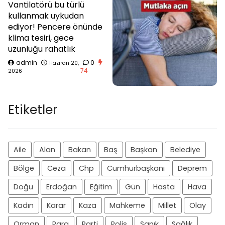
Vantilatörü bu türlü
kullanmak uykudan
ediyor! Pencere önünde
klima tesiri, gece
uzunluğu rahatlık
admin
0
Haziran 20,
74
2026
Etiketler
Aile
Alan
Bakan
Baş
Başkan
Belediye
Bölge
Ceza
Chp
Cumhurbaşkanı
Deprem
Doğu
Erdoğan
Eğitim
Gün
Hasta
Hava
Kadın
Karar
Kaza
Mahkeme
Millet
Olay
Orman
Para
Parti
Polis
Sanık
Sağlık