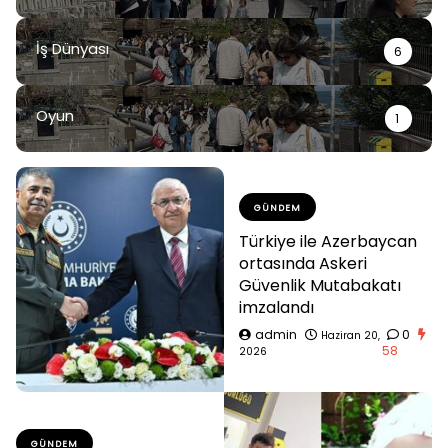
İş Dünyası
6
Oyun
1
GÜNDEM
Türkiye ile Azerbaycan
ortasında Askeri
Güvenlik Mutabakatı
imzalandı
admin
0
Haziran 20,
58
2026
GÜNDEM