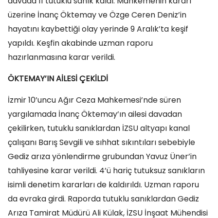
davada 11 tutuklu sanık kaldı. Mahkemenin kararı
üzerine İnanç Öktemay ve Özge Ceren Deniz’in
hayatını kaybettiği olay yerinde 9 Aralık’ta keşif
yapıldı. Keşfin akabinde uzman raporu
hazırlanmasına karar verildi.
ÖKTEMAY’IN AİLESİ ÇEKİLDİ
İzmir 10’uncu Ağır Ceza Mahkemesi’nde süren
yargılamada İnanç Öktemay’ın ailesi davadan
çekilirken, tutuklu sanıklardan İZSU altyapı kanal
çalışanı Barış Sevgili ve sıhhat sıkıntıları sebebiyle
Gediz arıza yönlendirme grubundan Yavuz Üner’in
tahliyesine karar verildi. 4’ü hariç tutuksuz sanıkların
isimli denetim kararları de kaldırıldı. Uzman raporu
da evraka girdi. Raporda tutuklu sanıklardan Gediz
Arıza Tamirat Müdürü Ali Külak, İZSU İnşaat Mühendisi