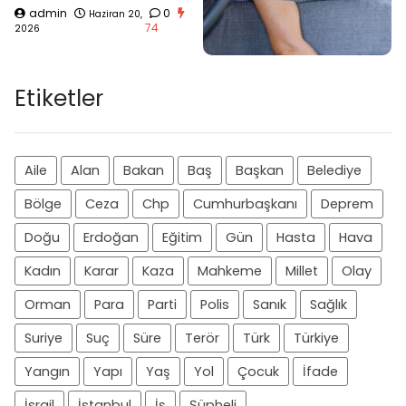
admin
0
Haziran 20,
74
2026
Etiketler
Aile
Alan
Bakan
Baş
Başkan
Belediye
Bölge
Ceza
Chp
Cumhurbaşkanı
Deprem
Doğu
Erdoğan
Eğitim
Gün
Hasta
Hava
Kadın
Karar
Kaza
Mahkeme
Millet
Olay
Orman
Para
Parti
Polis
Sanık
Sağlık
Suriye
Suç
Süre
Terör
Türk
Türkiye
Yangın
Yapı
Yaş
Yol
Çocuk
İfade
İsrail
İstanbul
İş
Şüpheli