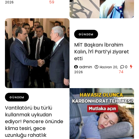
59
2026
GÜNDEM
MİT Başkanı İbrahim
Kalın, İYİ Parti’yi ziyaret
etti
admin
0
Haziran 20,
74
2026
GÜNDEM
Vantilatörü bu türlü
kullanmak uykudan
ediyor! Pencere önünde
klima tesiri, gece
uzunluğu rahatlık