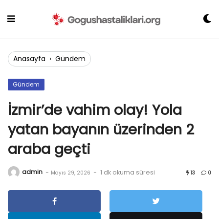
Skip
to
content
Anasayfa
›
Gündem
Gündem
İzmir’de vahim olay! Yola
yatan bayanın üzerinden 2
araba geçti
admin
-
-
1 dk okuma süresi
Mayıs 29, 2026
13
0