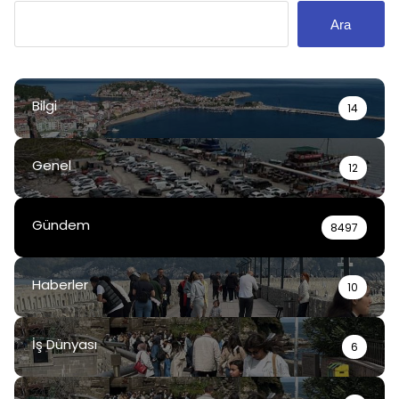
Ara
Bilgi
14
Genel
12
Gündem
8497
Haberler
10
İş Dünyası
6