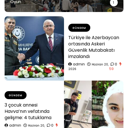
Oyun
1
GÜNDEM
Türkiye ile Azerbaycan
ortasında Askeri
Güvenlik Mutabakatı
imzalandı
admin
0
Haziran 20,
59
2026
GÜNDEM
3 çocuk annesi
Havva’nın vefatında
gelişme: 4 tutuklama
admin
0
Haziran 20,