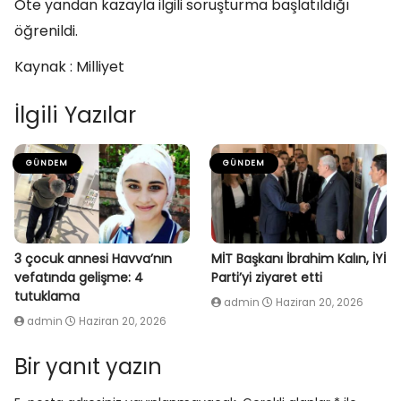
Öte yandan kazayla ilgili soruşturma başlatıldığı
öğrenildi.
Kaynak : Milliyet
İlgili Yazılar
GÜNDEM
GÜNDEM
3 çocuk annesi Havva’nın
MİT Başkanı İbrahim Kalın, İYİ
vefatında gelişme: 4
Parti’yi ziyaret etti
tutuklama
admin
Haziran 20, 2026
admin
Haziran 20, 2026
Bir yanıt yazın