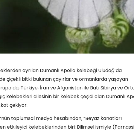
ebeklerden ayrılan Dumanlı Apollo kelebeği Uludağ’da
e çiçekli bitki bulunan çayırlar ve ormanlarda yaşayan
a’da, Türkiye, İran ve Afganistan ile Batı Sibirya ve Ort
 kelebekleri ailesinin bir kelebek çeşidi olan Dumanlı Apo
kat çekiyor.
ü’nün toplumsal medya hesabından, “Beyaz kanatları
en etkileyici kelebeklerinden biri: Bilimsel ismiyle (Parnass