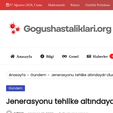
Skip
07 Ağustos 2026, Cuma
Hakkımızda
Künye
Gizlilik Politikası
to
content
Anasayfa
Bilgi
Genel
Haberler
Güncel
Anasayfa
›
Gündem
›
Jenerasyonu tehlike altındaydı! Ul
Gündem
Jenerasyonu tehlike altınday