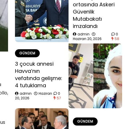
ortasında Askeri
Güvenlik
Mutabakatı
imzalandı
admin
0
Haziran 20, 2026
58
GÜNDEM
3 çocuk annesi
Havva’nın
vefatında gelişme:
a
4 tutuklama
llo,
admin
Haziran
0
20, 2026
57
ius
GÜNDEM