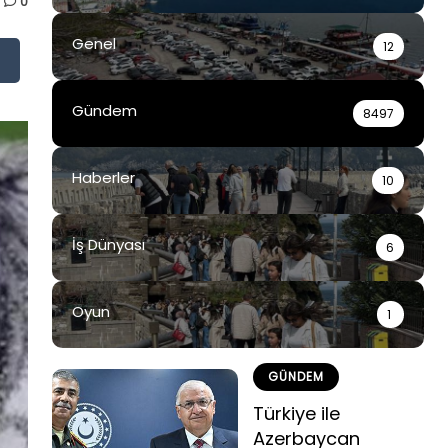
0
Genel
12
Gündem
8497
Haberler
10
İş Dünyası
6
Oyun
1
GÜNDEM
Türkiye ile
Azerbaycan