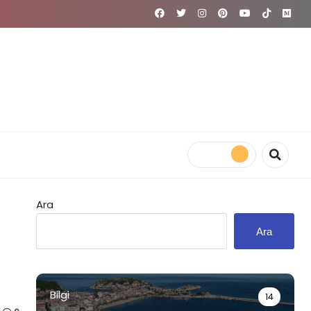
Ara
Ara
Bilgi
14