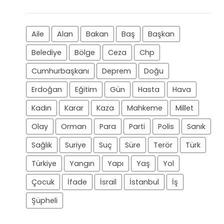
Aile
Alan
Bakan
Baş
Başkan
Belediye
Bölge
Ceza
Chp
Cumhurbaşkanı
Deprem
Doğu
Erdoğan
Eğitim
Gün
Hasta
Hava
Kadın
Karar
Kaza
Mahkeme
Millet
Olay
Orman
Para
Parti
Polis
Sanık
Sağlık
Suriye
Suç
Süre
Terör
Türk
Türkiye
Yangın
Yapı
Yaş
Yol
Çocuk
İfade
İsrail
İstanbul
İş
Şüpheli