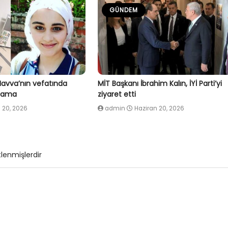
GÜNDEM
Havva’nın vefatında
MİT Başkanı İbrahim Kalın, İYİ Parti’yi
klama
ziyaret etti
 20, 2026
admin
Haziran 20, 2026
tlenmişlerdir