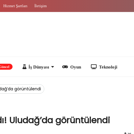
Hizmet Şartları
İletişim
İş Dünyası
Oyun
Teknoloji
udağ’da görüntülendi
dı! Uludağ’da görüntülendi