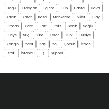
Doğu
Erdoğan
Eğitim
Gün
Hasta
Hava
Kadın
Karar
Kaza
Mahkeme
Millet
Olay
Orman
Para
Parti
Polis
Sanık
Sağlık
Suriye
Suç
Süre
Terör
Türk
Türkiye
Yangın
Yapı
Yaş
Yol
Çocuk
İfade
İsrail
İstanbul
İş
Şüpheli