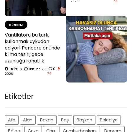
72
2026
GÜNDEM
Vantilatörü bu türlü
kullanmak uykudan
ediyor! Pencere önünde
klima tesiri, gece
uzunluğu rahatlık
admin
0
Haziran 20,
74
2026
Etiketler
Aile
Alan
Bakan
Baş
Başkan
Belediye
Bölge
Ceza
Chp
Cumhurbaşkanı
Deprem