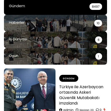
Gündem
8497
Haberler
10
İş Dünyası
6
Oyun
1
GÜNDEM
Türkiye ile Azerbaycan
ortasında Askeri
Güvenlik Mutabakatı
imzalandı
admin
0
Haziran 20,