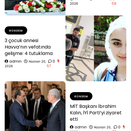
58
2026
GÜNDEM
3 çocuk annesi
Havva’nın vefatında
gelişme: 4 tutuklama
admin
0
Haziran 20,
57
2026
GÜNDEM
MİT Başkanı İbrahim
Kalın, İYİ Parti’yi ziyaret
etti
admin
0
Haziran 20,