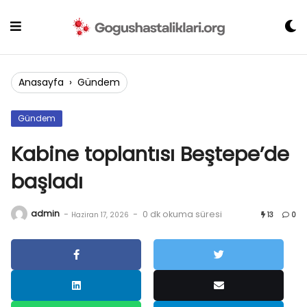
Skip
to
content
Anasayfa
›
Gündem
Gündem
Kabine toplantısı Beştepe’de
başladı
admin
-
-
0 dk okuma süresi
Haziran 17, 2026
13
0