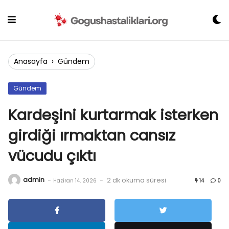
Skip
to
content
Anasayfa
›
Gündem
Gündem
Kardeşini kurtarmak isterken
girdiği ırmaktan cansız
vücudu çıktı
admin
-
-
2 dk okuma süresi
Haziran 14, 2026
14
0