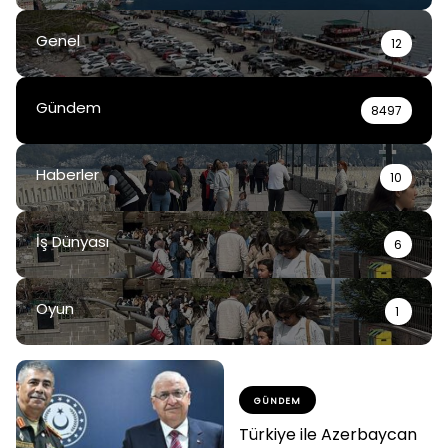
Genel
12
Gündem
8497
Haberler
10
İş Dünyası
6
Oyun
1
GÜNDEM
Türkiye ile Azerbaycan