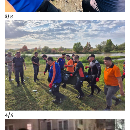
3/
8
4/
8