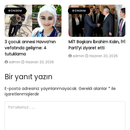
GÜNDEM
GÜNDEM
3 çocuk annesi Havva’nın
MİT Başkanı İbrahim Kalın, İYİ
vefatında gelişme: 4
Parti’yi ziyaret etti
tutuklama
admin
Haziran 20, 2026
admin
Haziran 20, 2026
Bir yanıt yazın
E-posta adresiniz yayınlanmayacak.
Gerekli alanlar
*
ile
işaretlenmişlerdir