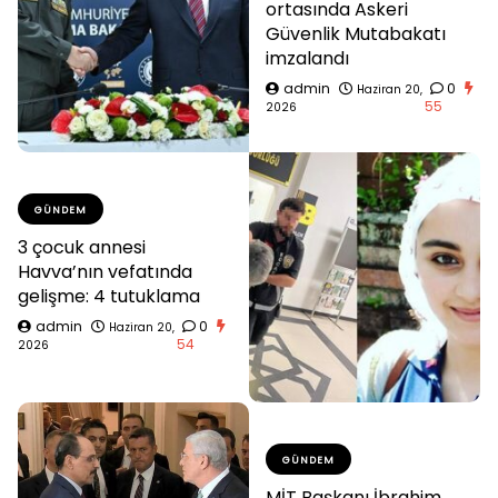
ortasında Askeri
Güvenlik Mutabakatı
imzalandı
admin
0
Haziran 20,
55
2026
GÜNDEM
3 çocuk annesi
Havva’nın vefatında
gelişme: 4 tutuklama
admin
0
Haziran 20,
54
2026
GÜNDEM
MİT Başkanı İbrahim