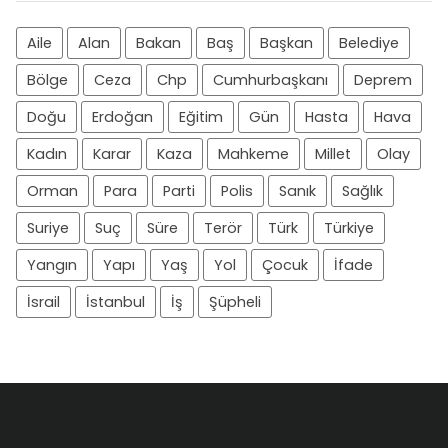
Aile
Alan
Bakan
Baş
Başkan
Belediye
Bölge
Ceza
Chp
Cumhurbaşkanı
Deprem
Doğu
Erdoğan
Eğitim
Gün
Hasta
Hava
Kadın
Karar
Kaza
Mahkeme
Millet
Olay
Orman
Para
Parti
Polis
Sanık
Sağlık
Suriye
Suç
Süre
Terör
Türk
Türkiye
Yangın
Yapı
Yaş
Yol
Çocuk
İfade
İsrail
İstanbul
İş
Şüpheli