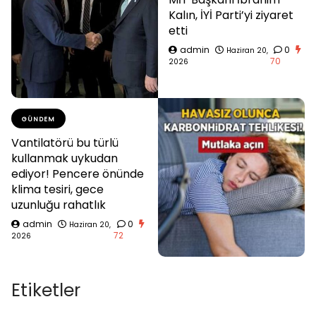
Kalın, İYİ Parti’yi ziyaret
etti
admin
0
Haziran 20,
70
2026
GÜNDEM
Vantilatörü bu türlü
kullanmak uykudan
ediyor! Pencere önünde
klima tesiri, gece
uzunluğu rahatlık
admin
0
Haziran 20,
72
2026
Etiketler