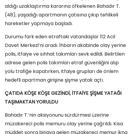
aldığı uzaklaştırma kararına öfkelenen Bahadır T.
(48), yaşadığı apartmanın çatısına çıkıp tehlikeli
hareketler yapmaya başladı.
Durumu fark eden etraftaki vatandaşlar 112 Acil
Davet Merkezi’ni aradı. İhbarın akabinde olay yerine
polis, itfaiye ve sıhhat takımları sevk edildi. Belirtilen
adrese gelen polis takımları etraf güvenliğini alıp
yolu trafiğe kapatırken, itfaiye grupları de önlem
hedefli apartman girişine şişme yatak açtı.
ÇATIDA KÖŞE KÖŞE GEZİNDİ, İTFAİYE ŞİŞME YATAĞI
TAŞIMAKTAN YORULDU
Bahadır T.’nin aksiyonunu sürdürmesi üzerine
müzakereci polis memuru olay yerine çağrıldı. Kısa
müddet sonra binaya gelen müzakereci memur ikna