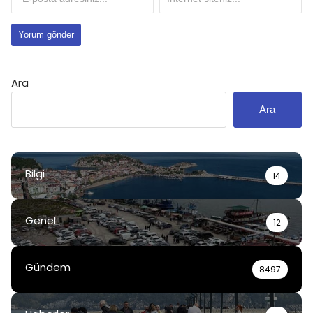
Ara
Ara
Bilgi
14
Genel
12
Gündem
8497