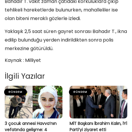
Bahadır T. vakit zaman çatıdaki korkuluklara çıkıp
tehlikeli hareketlerde bulunurken, mahalleliler ise
olan biteni meraklı gözlerle izledi.
Yaklaşık 2,5 saat süren gayret sonrası Bahadır T., ikna
edilip bulunduğu yerden indirildikten sonra polis
merkezine götürüldü.
Kaynak : Milliyet
İlgili Yazılar
GÜNDEM
GÜNDEM
3 çocuk annesi Havva’nın
MİT Başkanı İbrahim Kalın, İYİ
vefatında gelişme: 4
Parti’yi ziyaret etti