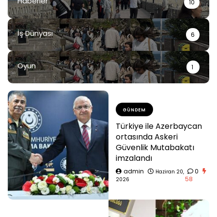
Haberler
10
İş Dünyası
6
Oyun
1
GÜNDEM
Türkiye ile Azerbaycan
ortasında Askeri
Güvenlik Mutabakatı
imzalandı
admin
0
Haziran 20,
58
2026