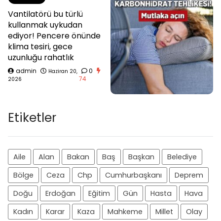
Vantilatörü bu türlü
kullanmak uykudan
ediyor! Pencere önünde
klima tesiri, gece
uzunluğu rahatlık
admin
0
Haziran 20,
74
2026
Etiketler
Aile
Alan
Bakan
Baş
Başkan
Belediye
Bölge
Ceza
Chp
Cumhurbaşkanı
Deprem
Doğu
Erdoğan
Eğitim
Gün
Hasta
Hava
Kadın
Karar
Kaza
Mahkeme
Millet
Olay