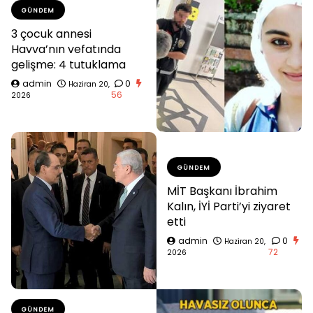
GÜNDEM
3 çocuk annesi
Havva’nın vefatında
gelişme: 4 tutuklama
admin
0
Haziran 20,
56
2026
GÜNDEM
MİT Başkanı İbrahim
Kalın, İYİ Parti’yi ziyaret
etti
admin
0
Haziran 20,
72
2026
GÜNDEM