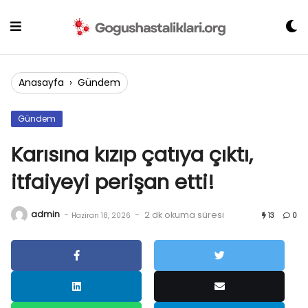
Skip
to
content
Anasayfa
›
Gündem
Gündem
Karısına kızıp çatıya çıktı,
itfaiyeyi perişan etti!
admin
-
-
2 dk okuma süresi
Haziran 18, 2026
13
0