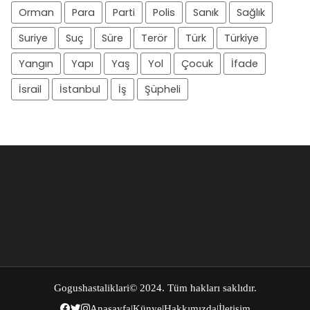
Orman
Para
Parti
Polis
Sanık
Sağlık
Suriye
Suç
Süre
Terör
Türk
Türkiye
Yangın
Yapı
Yaş
Yol
Çocuk
İfade
İsrail
İstanbul
İş
Şüpheli
Gogushastaliklari
© 2024. Tüm hakları saklıdır.
Anasayfa
|
Künye
|
Hakkımızda
|
İletişim