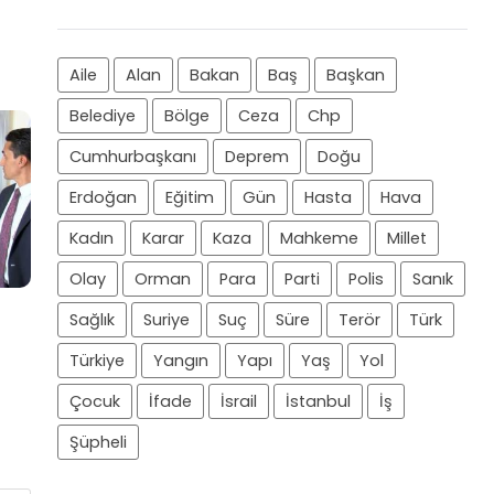
Aile
Alan
Bakan
Baş
Başkan
Belediye
Bölge
Ceza
Chp
Cumhurbaşkanı
Deprem
Doğu
Erdoğan
Eğitim
Gün
Hasta
Hava
Kadın
Karar
Kaza
Mahkeme
Millet
Olay
Orman
Para
Parti
Polis
Sanık
Sağlık
Suriye
Suç
Süre
Terör
Türk
Türkiye
Yangın
Yapı
Yaş
Yol
Çocuk
İfade
İsrail
İstanbul
İş
Şüpheli