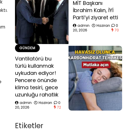
uk
MİT Başkanı
İbrahim Kalın, İYİ
ktı.
Parti’yi ziyaret etti
admin
Haziran
0
dım
20, 2026
70
GÜNDEM
Vantilatörü bu
türlü kullanmak
uykudan ediyor!
Pencere önünde
e
klima tesiri, gece
uzunluğu rahatlık
admin
Haziran
0
20, 2026
72
Etiketler