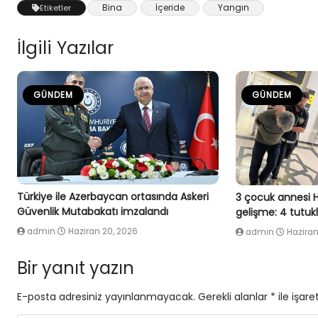
Bina
İçeride
Yangın
Etiketler
İlgili Yazılar
GÜNDEM
GÜNDEM
Türkiye ile Azerbaycan ortasında Askeri
3 çocuk annesi 
Güvenlik Mutabakatı imzalandı
gelişme: 4 tutu
admin
Haziran 20, 2026
admin
Haziran
Bir yanıt yazın
E-posta adresiniz yayınlanmayacak.
Gerekli alanlar
*
ile işare