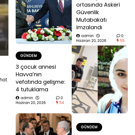
ortasında Askeri
Güvenlik
Mutabakatı
imzalandı
admin
0
Haziran 20, 2026
55
GÜNDEM
3 çocuk annesi
Havva’nın
hhat
vefatında gelişme:
4 tutuklama
admin
0
Haziran 20, 2026
54
GÜNDEM