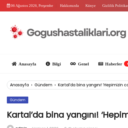
Skip
06 Ağustos 2026, Perşembe
Hakkımızda
Künye
Gizlilik Politika
to
content
Anasayfa
Bilgi
Genel
Haberler
Güncel
Anasayfa
›
Gündem
›
Kartal’da bina yangını! ‘Hepimizin c
Gündem
Kartal’da bina yangını! ‘Hepim