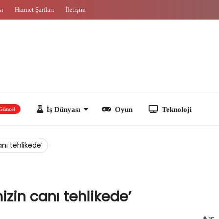
sı
Hizmet Şartları
İletişim
İş Dünyası
Oyun
Teknoloji
anı tehlikede’
izin canı tehlikede’