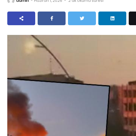
admin
-
Haziran 1, 2026
-
2 dk okuma süresi