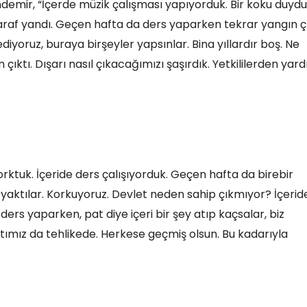
ndemir, “İçerde müzik çalışması yapıyorduk. Bir koku duyd
 taraf yandı. Geçen hafta da ders yaparken tekrar yangın çı
diyoruz, buraya birşeyler yapsınlar. Bina yıllardır boş. Ne
çıktı. Dışarı nasıl çıkacağımızı şaşırdık. Yetkililerden yar
orktuk. İçeride ders çalışıyorduk. Geçen hafta da birebir
yı yaktılar. Korkuyoruz. Devlet neden sahip çıkmıyor? İçerid
ders yaparken, pat diye içeri bir şey atıp kaçsalar, biz
yatımız da tehlikede. Herkese geçmiş olsun. Bu kadarıyla