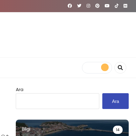
Ara
Ara
Bilgi
14