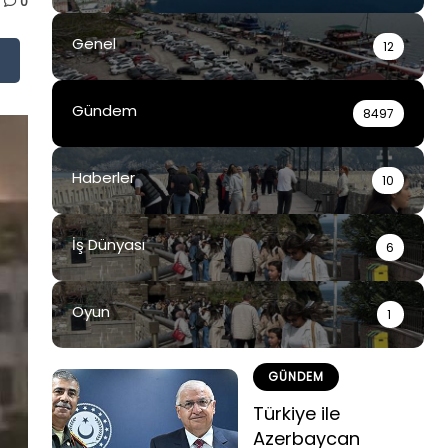
0
Genel
12
Gündem
8497
Haberler
10
İş Dünyası
6
Oyun
1
GÜNDEM
Türkiye ile
Azerbaycan