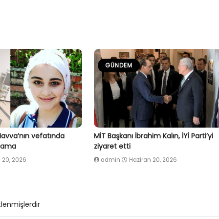
GÜNDEM
Havva’nın vefatında
MİT Başkanı İbrahim Kalın, İYİ Parti’yi
klama
ziyaret etti
 20, 2026
admin
Haziran 20, 2026
tlenmişlerdir