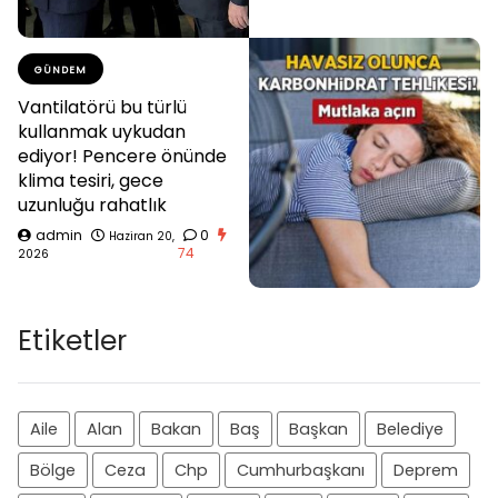
GÜNDEM
Vantilatörü bu türlü
kullanmak uykudan
ediyor! Pencere önünde
klima tesiri, gece
uzunluğu rahatlık
admin
0
Haziran 20,
74
2026
Etiketler
Aile
Alan
Bakan
Baş
Başkan
Belediye
Bölge
Ceza
Chp
Cumhurbaşkanı
Deprem