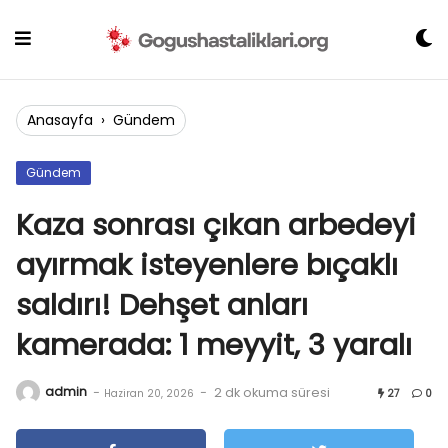
Skip
to
content
Anasayfa
›
Gündem
Gündem
Kaza sonrası çıkan arbedeyi
ayırmak isteyenlere bıçaklı
saldırı! Dehşet anları
kamerada: 1 meyyit, 3 yaralı
admin
-
-
2 dk okuma süresi
Haziran 20, 2026
27
0