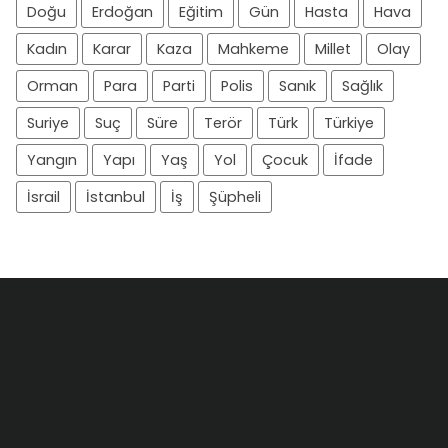
Doğu
Erdoğan
Eğitim
Gün
Hasta
Hava
Kadın
Karar
Kaza
Mahkeme
Millet
Olay
Orman
Para
Parti
Polis
Sanık
Sağlık
Suriye
Suç
Süre
Terör
Türk
Türkiye
Yangın
Yapı
Yaş
Yol
Çocuk
İfade
İsrail
İstanbul
İş
Şüpheli