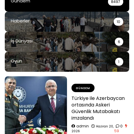
Gündem
8497
Haberler
10
İş Dünyası
6
Oyun
1
GÜNDEM
Türkiye ile Azerbaycan
ortasında Askeri
Güvenlik Mutabakatı
imzalandı
admin
0
Haziran 20,
59
2026