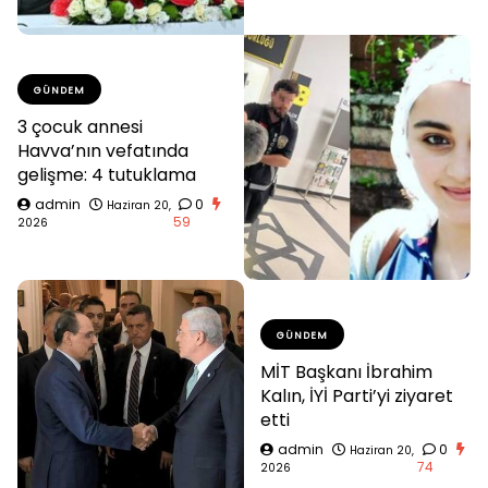
GÜNDEM
3 çocuk annesi
Havva’nın vefatında
gelişme: 4 tutuklama
admin
0
Haziran 20,
59
2026
GÜNDEM
MİT Başkanı İbrahim
Kalın, İYİ Parti’yi ziyaret
etti
admin
0
Haziran 20,
74
2026