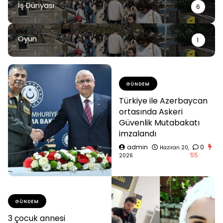
İş Dünyası
6
Oyun
1
GÜNDEM
Türkiye ile Azerbaycan
ortasında Askeri
Güvenlik Mutabakatı
imzalandı
admin
0
Haziran 20,
55
2026
GÜNDEM
3 çocuk annesi