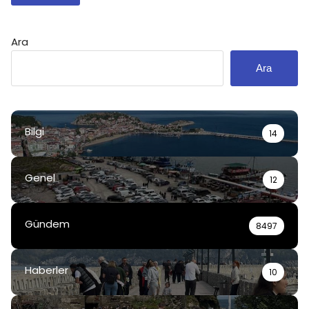
Ara
Ara
Bilgi
14
Genel
12
Gündem
8497
Haberler
10