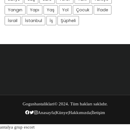
Yangın
Yapı
Yaş
Yol
Çocuk
İfade
İsrail
İstanbul
İş
Şüpheli
Gogushastaliklari
© 2024. Tüm hakları saklıdır.
Anasayfa
|
Künye
|
Hakkımızda
|
İletişim
antalya grup escort