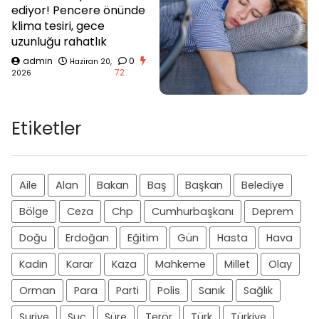
ediyor! Pencere önünde
klima tesiri, gece
uzunluğu rahatlık
admin
0
Haziran 20,
72
2026
Etiketler
Aile
Alan
Bakan
Baş
Başkan
Belediye
Bölge
Ceza
Chp
Cumhurbaşkanı
Deprem
Doğu
Erdoğan
Eğitim
Gün
Hasta
Hava
Kadın
Karar
Kaza
Mahkeme
Millet
Olay
Orman
Para
Parti
Polis
Sanık
Sağlık
Suriye
Suç
Süre
Terör
Türk
Türkiye