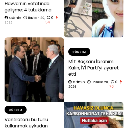
Havva’nın vefatında
gelişme: 4 tutuklama
admin
0
Haziran 20,
54
2026
GÜNDEM
MİT Başkanı İbrahim
Kalın, İYİ Parti’yi ziyaret
etti
admin
0
Haziran 20,
70
2026
GÜNDEM
Vantilatörü bu türlü
kullanmak uykudan