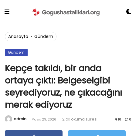
Skip
to
content
Anasayfa
›
Gündem
Gündem
Kepçe takıldı, bir anda
ortaya çıktı: Belgeselgibi
seyrediyoruz, ne çıkacağını
merak ediyoruz
admin
-
-
2 dk okuma süresi
Mayıs 29, 2026
16
0