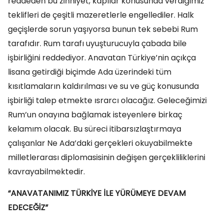
reddeden bu zihniyet, kapılar konusunda verdiğimiz
teklifleri de çeşitli mazeretlerle engellediler. Halk
geçişlerde sorun yaşıyorsa bunun tek sebebi Rum
tarafıdır. Rum tarafı uyuşturucuyla çabada bile
işbirliğini reddediyor. Anavatan Türkiye’nin açıkça
lisana getirdiği biçimde Ada üzerindeki tüm
kısıtlamaların kaldırılması ve su ve güç konusunda
işbirliği talep etmekte ısrarcı olacağız. Geleceğimizi
Rum’un onayına bağlamak isteyenlere birkaç
kelamım olacak. Bu süreci itibarsızlaştırmaya
çalışanlar Ne Ada’daki gerçekleri okuyabilmekte
milletlerarası diplomasisinin değişen gerçekliliklerini
kavrayabilmektedir.
“ANAVATANIMIZ TÜRKİYE İLE YÜRÜMEYE DEVAM
EDECEĞİZ”