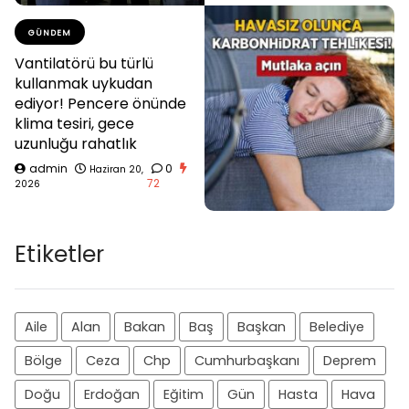
GÜNDEM
Vantilatörü bu türlü
kullanmak uykudan
ediyor! Pencere önünde
klima tesiri, gece
uzunluğu rahatlık
admin
0
Haziran 20,
72
2026
Etiketler
Aile
Alan
Bakan
Baş
Başkan
Belediye
Bölge
Ceza
Chp
Cumhurbaşkanı
Deprem
Doğu
Erdoğan
Eğitim
Gün
Hasta
Hava