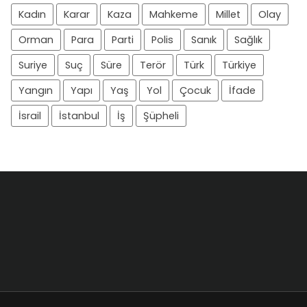
Kadın
Karar
Kaza
Mahkeme
Millet
Olay
Orman
Para
Parti
Polis
Sanık
Sağlık
Suriye
Suç
Süre
Terör
Türk
Türkiye
Yangın
Yapı
Yaş
Yol
Çocuk
İfade
İsrail
İstanbul
İş
Şüpheli