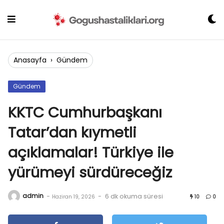
Skip
to
content
Anasayfa
›
Gündem
Gündem
KKTC Cumhurbaşkanı
Tatar’dan kıymetli
açıklamalar! Türkiye ile
yürümeyi sürdüreceğiz
admin
-
-
6 dk okuma süresi
Haziran 19, 2026
10
0