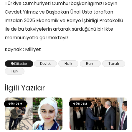
Türkiye Cumhuriyeti Cumhurbaşkanlığımızı Sayın
Cevdet Yılmaz ve Başbakan Ünal Usta taraftan
imzalan 2025 Ekonomik ve Banyo İşbirliği Protokollü
ile de bu takviyelerin artarak sürdüğünü birlikte
memnuniyetle görmekteyiz.
Kaynak : Milliyet
Devlet
Halk
Rum
Tarafı
Etiketler
Türk
İlgili Yazılar
GÜNDEM
GÜNDEM