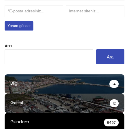
Ara
Ara
Bilgi
14
Genel
12
Gündem
8497