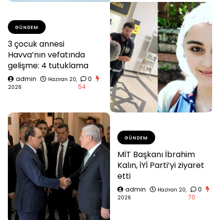
GÜNDEM
3 çocuk annesi
Havva’nın vefatında
gelişme: 4 tutuklama
admin
0
Haziran 20,
54
2026
GÜNDEM
MİT Başkanı İbrahim
Kalın, İYİ Parti’yi ziyaret
etti
admin
0
Haziran 20,
70
2026