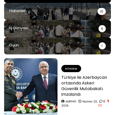
Haberler
10
İş Dünyası
6
Oyun
1
GÜNDEM
Türkiye ile Azerbaycan
ortasında Askeri
Güvenlik Mutabakatı
imzalandı
admin
0
Haziran 20,
55
2026