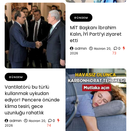
GÜNDEM
MİT Başkanı İbrahim
Kalın, İYİ Parti’yi ziyaret
etti
admin
0
Haziran 20,
73
2026
GÜNDEM
Vantilatörü bu türlü
kullanmak uykudan
ediyor! Pencere önünde
klima tesiri, gece
uzunluğu rahatlık
admin
0
Haziran 20,
74
2026