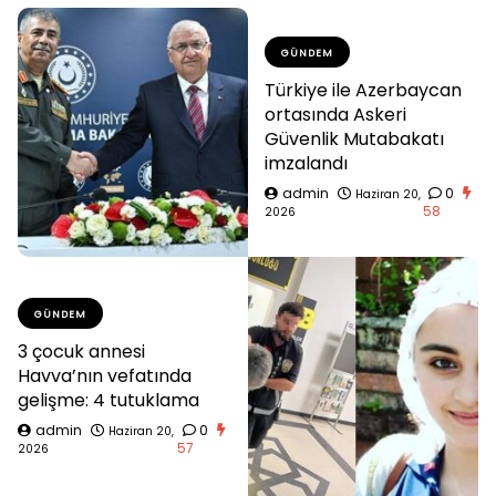
GÜNDEM
Türkiye ile Azerbaycan
ortasında Askeri
Güvenlik Mutabakatı
imzalandı
admin
0
Haziran 20,
58
2026
GÜNDEM
3 çocuk annesi
Havva’nın vefatında
gelişme: 4 tutuklama
admin
0
Haziran 20,
57
2026