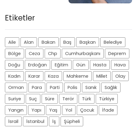
Etiketler
Aile
Alan
Bakan
Baş
Başkan
Belediye
Bölge
Ceza
Chp
Cumhurbaşkanı
Deprem
Doğu
Erdoğan
Eğitim
Gün
Hasta
Hava
Kadın
Karar
Kaza
Mahkeme
Millet
Olay
Orman
Para
Parti
Polis
Sanık
Sağlık
Suriye
Suç
Süre
Terör
Türk
Türkiye
Yangın
Yapı
Yaş
Yol
Çocuk
İfade
İsrail
İstanbul
İş
Şüpheli