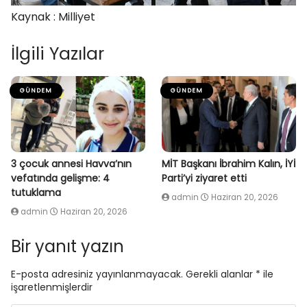
Kaynak : Milliyet
İlgili Yazılar
GÜNDEM
GÜNDEM
3 çocuk annesi Havva’nın
MİT Başkanı İbrahim Kalın, İYİ
vefatında gelişme: 4
Parti’yi ziyaret etti
tutuklama
admin
Haziran 20, 2026
admin
Haziran 20, 2026
Bir yanıt yazın
E-posta adresiniz yayınlanmayacak.
Gerekli alanlar
*
ile
işaretlenmişlerdir