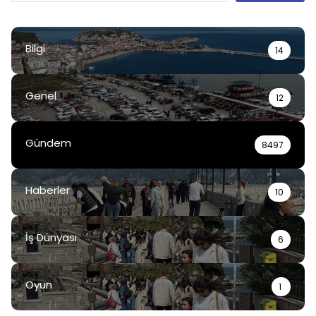
Bilgi
14
Genel
12
Gündem
8497
Haberler
10
İş Dünyası
6
Oyun
1