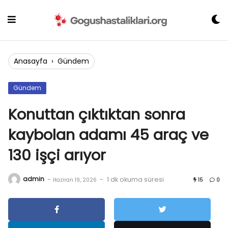
Skip
to
content
Anasayfa
›
Gündem
Gündem
Konuttan çıktıktan sonra
kaybolan adamı 45 araç ve
130 işçi arıyor
admin
-
-
1 dk okuma süresi
Haziran 19, 2026
15
0