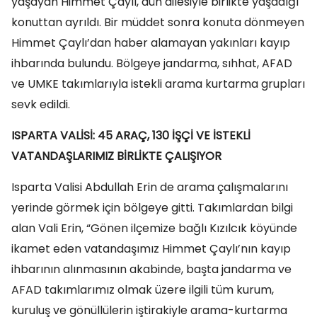
yaşayan Himmet Çaylı, dün ailesiyle birlikte yaşadığı
konuttan ayrıldı. Bir müddet sonra konuta dönmeyen
Himmet Çaylı’dan haber alamayan yakınları kayıp
ihbarında bulundu. Bölgeye jandarma, sıhhat, AFAD
ve UMKE takımlarıyla istekli arama kurtarma grupları
sevk edildi.
ISPARTA VALİSİ: 45 ARAÇ, 130 İŞÇİ VE İSTEKLİ
VATANDAŞLARIMIZ BİRLİKTE ÇALIŞIYOR
Isparta Valisi Abdullah Erin de arama çalışmalarını
yerinde görmek için bölgeye gitti. Takımlardan bilgi
alan Vali Erin, “Gönen ilçemize bağlı Kızılcık köyünde
ikamet eden vatandaşımız Himmet Çaylı’nın kayıp
ihbarının alınmasının akabinde, başta jandarma ve
AFAD takımlarımız olmak üzere ilgili tüm kurum,
kuruluş ve gönüllülerin iştirakiyle arama-kurtarma