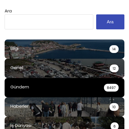
Ara
Ara
Bilgi
14
Genel
12
Gündem
8497
Haberler
10
İş Dünyası
6