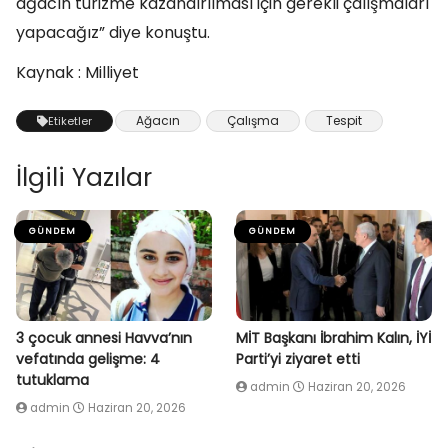
ağacın turizme kazandırılması için gerekli çalışmaları
yapacağız” diye konuştu.
Kaynak : Milliyet
Ağacın
Çalışma
Tespit
Etiketler
İlgili Yazılar
GÜNDEM
GÜNDEM
3 çocuk annesi Havva’nın
MİT Başkanı İbrahim Kalın, İYİ
vefatında gelişme: 4
Parti’yi ziyaret etti
tutuklama
admin
Haziran 20, 2026
admin
Haziran 20, 2026