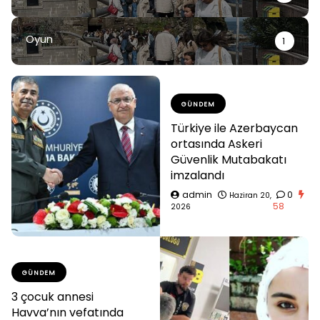
Oyun
1
GÜNDEM
Türkiye ile Azerbaycan
ortasında Askeri
Güvenlik Mutabakatı
imzalandı
admin
0
Haziran 20,
58
2026
GÜNDEM
3 çocuk annesi
Havva’nın vefatında