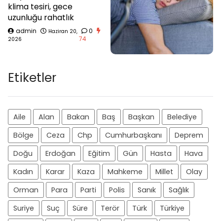
klima tesiri, gece
uzunluğu rahatlık
admin
0
Haziran 20,
74
2026
Etiketler
Aile
Alan
Bakan
Baş
Başkan
Belediye
Bölge
Ceza
Chp
Cumhurbaşkanı
Deprem
Doğu
Erdoğan
Eğitim
Gün
Hasta
Hava
Kadın
Karar
Kaza
Mahkeme
Millet
Olay
Orman
Para
Parti
Polis
Sanık
Sağlık
Suriye
Suç
Süre
Terör
Türk
Türkiye