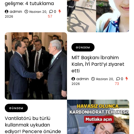
gelişme: 4 tutuklama
admin
0
Haziran 20,
57
2026
GÜNDEM
MİT Başkanı İbrahim
Kalın, İYİ Parti’yi ziyaret
etti
admin
0
Haziran 20,
73
2026
GÜNDEM
Vantilatörü bu türlü
kullanmak uykudan
ediyor! Pencere önünde