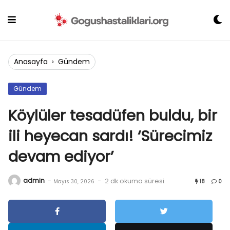
Skip
to
content
Anasayfa
›
Gündem
Gündem
Köylüler tesadüfen buldu, bir
ili heyecan sardı! ‘Sürecimiz
devam ediyor’
admin
-
-
2 dk okuma süresi
Mayıs 30, 2026
18
0