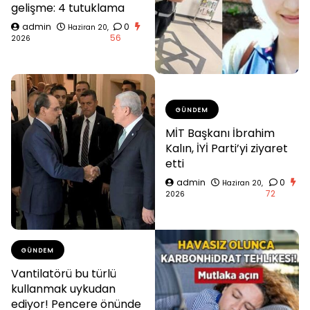
gelişme: 4 tutuklama
admin
0
Haziran 20,
56
2026
GÜNDEM
MİT Başkanı İbrahim
Kalın, İYİ Parti’yi ziyaret
etti
admin
0
Haziran 20,
72
2026
GÜNDEM
Vantilatörü bu türlü
kullanmak uykudan
ediyor! Pencere önünde