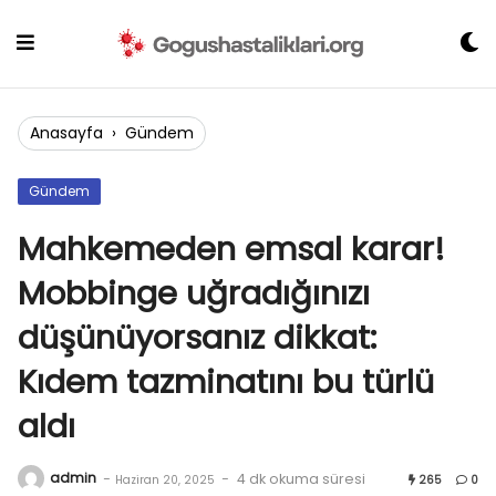
Skip
to
content
Anasayfa
›
Gündem
Gündem
Mahkemeden emsal karar!
Mobbinge uğradığınızı
düşünüyorsanız dikkat:
Kıdem tazminatını bu türlü
aldı
admin
-
-
4 dk okuma süresi
Haziran 20, 2025
265
0