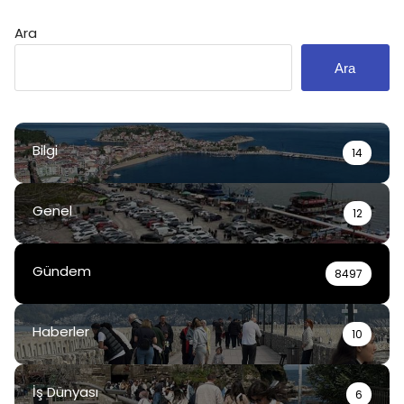
Ara
Ara
Bilgi
14
Genel
12
Gündem
8497
Haberler
10
İş Dünyası
6