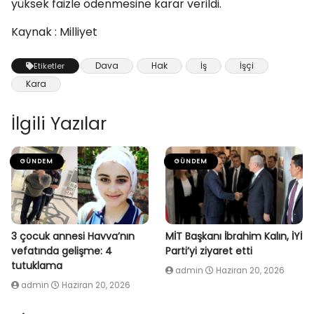
yüksek faizle ödenmesine karar verildi.
Kaynak : Milliyet
Dava
Hak
İş
İşçi
Etiketler
Kara
İlgili Yazılar
GÜNDEM
GÜNDEM
3 çocuk annesi Havva’nın
MİT Başkanı İbrahim Kalın, İYİ
vefatında gelişme: 4
Parti’yi ziyaret etti
tutuklama
admin
Haziran 20, 2026
admin
Haziran 20, 2026