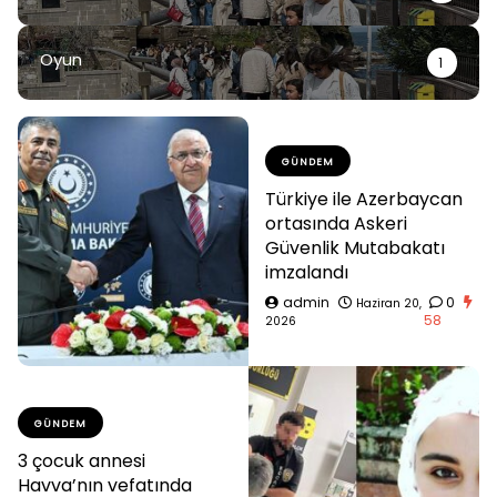
Oyun
1
GÜNDEM
Türkiye ile Azerbaycan
ortasında Askeri
Güvenlik Mutabakatı
imzalandı
admin
0
Haziran 20,
58
2026
GÜNDEM
3 çocuk annesi
Havva’nın vefatında