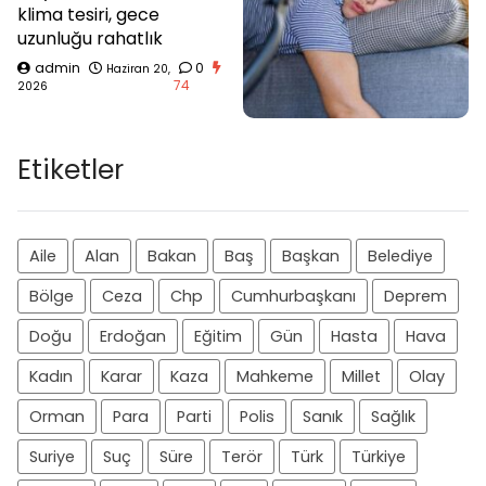
klima tesiri, gece
uzunluğu rahatlık
admin
0
Haziran 20,
74
2026
Etiketler
Aile
Alan
Bakan
Baş
Başkan
Belediye
Bölge
Ceza
Chp
Cumhurbaşkanı
Deprem
Doğu
Erdoğan
Eğitim
Gün
Hasta
Hava
Kadın
Karar
Kaza
Mahkeme
Millet
Olay
Orman
Para
Parti
Polis
Sanık
Sağlık
Suriye
Suç
Süre
Terör
Türk
Türkiye