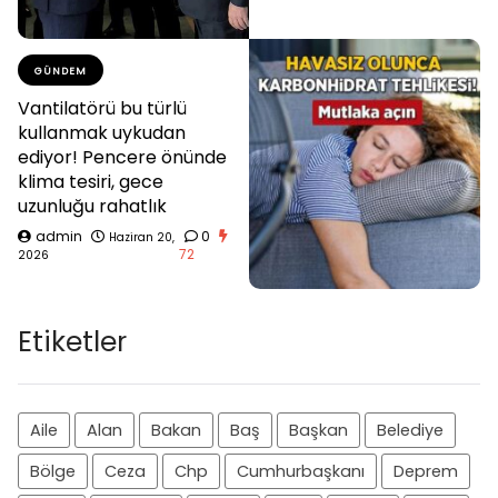
GÜNDEM
Vantilatörü bu türlü
kullanmak uykudan
ediyor! Pencere önünde
klima tesiri, gece
uzunluğu rahatlık
admin
0
Haziran 20,
72
2026
Etiketler
Aile
Alan
Bakan
Baş
Başkan
Belediye
Bölge
Ceza
Chp
Cumhurbaşkanı
Deprem