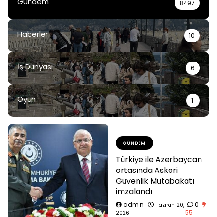
Gündem
8497
Haberler
10
İş Dünyası
6
Oyun
1
GÜNDEM
Türkiye ile Azerbaycan
ortasında Askeri
Güvenlik Mutabakatı
imzalandı
admin
0
Haziran 20,
55
2026