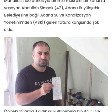
Mahallesi’nde annesiyle birlikte müstakil bir konutta
yaşayan Abdullah Şimşek (42), Adana Büyükşehir
Belediyesine bağlı Adana Su ve Kanalizasyon
Yönetimi’nden (ASKİ) gelen fatura karşısında şok
oldu.
Önceki aylarda 3 aylık su kullanımına bin 84 TL ve