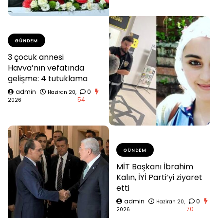
GÜNDEM
3 çocuk annesi
Havva’nın vefatında
gelişme: 4 tutuklama
admin
0
Haziran 20,
54
2026
GÜNDEM
MİT Başkanı İbrahim
Kalın, İYİ Parti’yi ziyaret
etti
admin
0
Haziran 20,
70
2026