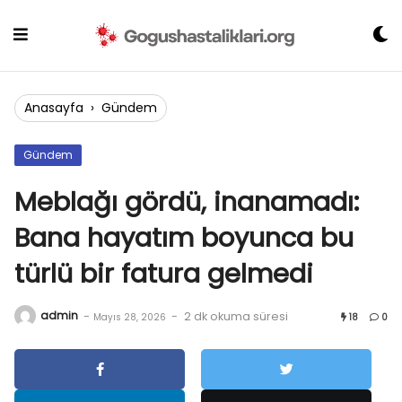
Skip
to
content
Anasayfa
›
Gündem
Gündem
Meblağı gördü, inanamadı:
Bana hayatım boyunca bu
türlü bir fatura gelmedi
admin
-
-
2 dk okuma süresi
Mayıs 28, 2026
18
0