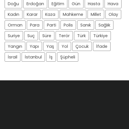
Doğu
Erdoğan
Eğitim
Gün
Hasta
Hava
Kadın
Karar
Kaza
Mahkeme
Millet
Olay
Orman
Para
Parti
Polis
Sanık
Sağlık
Suriye
Suç
Süre
Terör
Türk
Türkiye
Yangın
Yapı
Yaş
Yol
Çocuk
İfade
İsrail
İstanbul
İş
Şüpheli