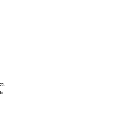
tı.
ki