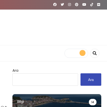
Ara
Ara
Bilgi
14