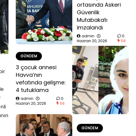
ortasında Askeri
Güvenlik
Mutabakatı
imzalandı
admin
0
Haziran 20, 2026
58
GÜNDEM
3 çocuk annesi
bir
Havva’nın
vefatında gelişme:
de
4 tutuklama
r
admin
0
Haziran 20, 2026
56
nli
ının
GÜNDEM