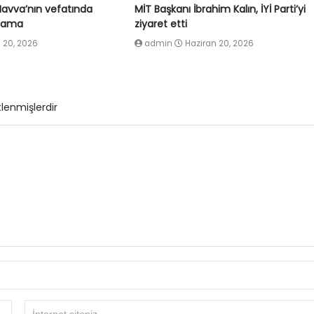
Havva’nın vefatında
MİT Başkanı İbrahim Kalın, İYİ Parti’yi
klama
ziyaret etti
 20, 2026
admin
Haziran 20, 2026
tlenmişlerdir