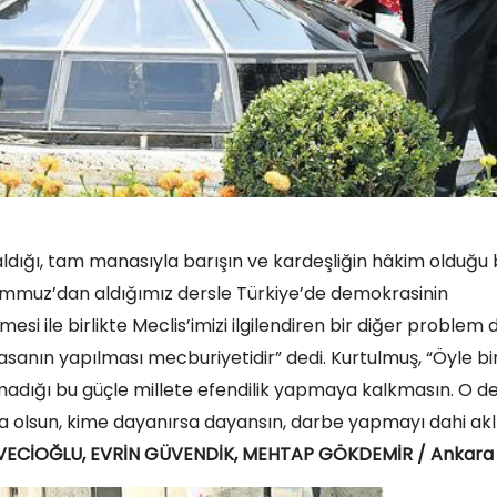
kaldığı, tam manasıyla barışın ve kardeşliğin hâkim olduğu 
 Temmuz’dan aldığımız dersle Türkiye’de demokrasinin
si ile birlikte Meclis’imizi ilgilendiren bir diğer problem 
asanın yapılması mecburiyetidir” dedi. Kurtulmuş, “Öyle bi
adığı bu güçle millete efendilik yapmaya kalkmasın. O de
sa olsun, kime dayanırsa dayansın, darbe yapmayı dahi akl
VECİOĞLU, EVRİN GÜVENDİK, MEHTAP GÖKDEMİR / Ankara