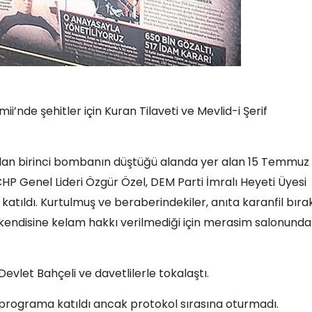
nde şehitler için Kuran Tilaveti ve Mevlid-i Şerif
ılan birinci bombanın düştüğü alanda yer alan 15 Temmuz
CHP Genel Lideri Özgür Özel, DEM Parti İmralı Heyeti Üyesi
atıldı. Kurtulmuş ve beraberindekiler, anıta karanfil bırak
 kendisine kelam hakkı verilmediği için merasim salonunda
vlet Bahçeli ve davetlilerle tokalaştı.
 programa katıldı ancak protokol sırasına oturmadı.