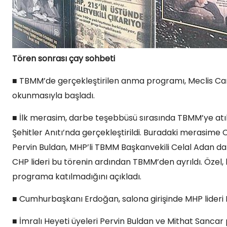
Tören sonrası çay sohbeti
■ TBMM’de gerçekleştirilen anma programı, Meclis Camii’
okunmasıyla başladı.
■ İlk merasim, darbe teşebbüsü sırasında TBMM’ye at
Şehitler Anıtı’nda gerçekleştirildi. Buradaki merasime 
Pervin Buldan, MHP’li TBMM Başkanvekili Celal Adan da k
CHP lideri bu törenin ardından TBMM’den ayrıldı. Özel,
programa katılmadığını açıkladı.
■ Cumhurbaşkanı Erdoğan, salona girişinde MHP lideri De
■ İmralı Heyeti üyeleri Pervin Buldan ve Mithat Sancar