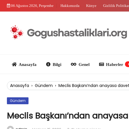
Skip
06 Ağustos 2026, Perşembe
Hakkımızda
Künye
Gizlilik Politika
to
content
Anasayfa
Bilgi
Genel
Haberler
Güncel
Anasayfa
›
Gündem
›
Meclis Başkanı’ndan anayasa davet
Gündem
Meclis Başkanı’ndan anayasa