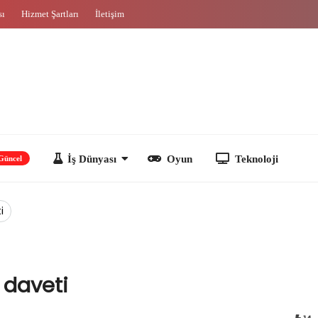
sı
Hizmet Şartları
İletişim
İş Dünyası
Oyun
Teknoloji
i
 daveti