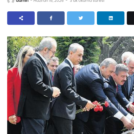
admin
-
Haziran 15, 2026
-
3 dk okuma süresi