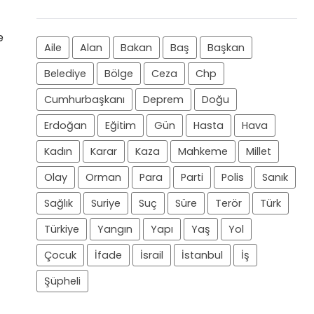
e
Aile
Alan
Bakan
Baş
Başkan
Belediye
Bölge
Ceza
Chp
Cumhurbaşkanı
Deprem
Doğu
Erdoğan
Eğitim
Gün
Hasta
Hava
Kadın
Karar
Kaza
Mahkeme
Millet
Olay
Orman
Para
Parti
Polis
Sanık
Sağlık
Suriye
Suç
Süre
Terör
Türk
Türkiye
Yangın
Yapı
Yaş
Yol
Çocuk
İfade
İsrail
İstanbul
İş
Şüpheli