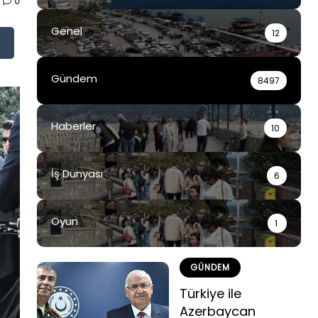
0
Genel
12
Gündem
8497
Haberler
10
İş Dünyası
6
Oyun
1
GÜNDEM
Türkiye ile
Azerbaycan