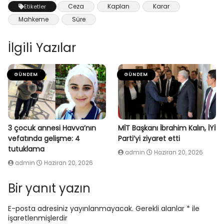
Ceza
Kaplan
Karar
Etiketler
Mahkeme
Süre
İlgili Yazılar
GÜNDEM
GÜNDEM
3 çocuk annesi Havva’nın
MİT Başkanı İbrahim Kalın, İYİ
vefatında gelişme: 4
Parti’yi ziyaret etti
tutuklama
admin
Haziran 20, 2026
admin
Haziran 20, 2026
Bir yanıt yazın
E-posta adresiniz yayınlanmayacak.
Gerekli alanlar
*
ile
işaretlenmişlerdir