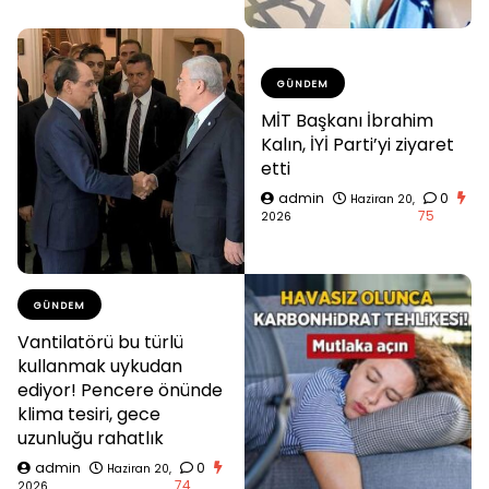
GÜNDEM
MİT Başkanı İbrahim
Kalın, İYİ Parti’yi ziyaret
etti
admin
0
Haziran 20,
75
2026
GÜNDEM
Vantilatörü bu türlü
kullanmak uykudan
ediyor! Pencere önünde
klima tesiri, gece
uzunluğu rahatlık
admin
0
Haziran 20,
74
2026