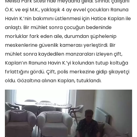
Melisa Park Sitesi’nde meydana geldi. Sıhhat çalışanı
Ö.K. ve eşi M.K., yaklaşık 4 ay evvel çocukları Ranuna
Havin K.’nin bakımını üstlenmesi için Hatice Kaplan ile
anlaştı. Bir mühlet sonra çocuğun bedeninde
morluklar fark eden aile, durumdan şüphelenip
meskenlerine güvenlik kamerası yerleştirdi. Bir
mühlet sonra kaydedilen manzaraları izleyen çift,
Kaplan’ın Ranuna Havin K.’yi kolundan tutup koltuğa
fırlattığını gördü. Çift, polis merkezine gidip şikayetçi
oldu. Gözaltına alınan Kaplan, tutuklandı.