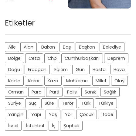
Etiketler
Aile
Alan
Bakan
Baş
Başkan
Belediye
Bölge
Ceza
Chp
Cumhurbaşkanı
Deprem
Doğu
Erdoğan
Eğitim
Gün
Hasta
Hava
Kadın
Karar
Kaza
Mahkeme
Millet
Olay
Orman
Para
Parti
Polis
Sanık
Sağlık
Suriye
Suç
Süre
Terör
Türk
Türkiye
Yangın
Yapı
Yaş
Yol
Çocuk
İfade
İsrail
İstanbul
İş
Şüpheli