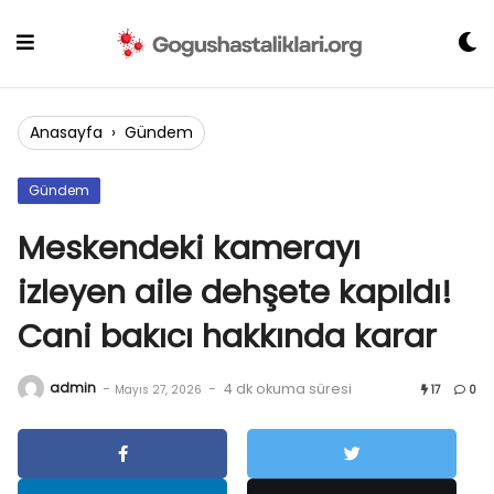
Skip
to
content
Anasayfa
›
Gündem
Gündem
Meskendeki kamerayı
izleyen aile dehşete kapıldı!
Cani bakıcı hakkında karar
admin
-
-
4 dk okuma süresi
Mayıs 27, 2026
17
0