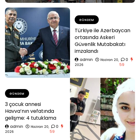
GÜNDEM
Türkiye ile Azerbaycan
ortasında Askeri
Güvenlik Mutabakatı
imzalandı
admin
0
Haziran 20,
59
2026
GÜNDEM
3 çocuk annesi
Havva’nın vefatında
gelişme: 4 tutuklama
admin
0
Haziran 20,
59
2026