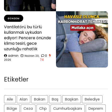
GÜNDEM
Vantilatörü bu türlü
kullanmak uykudan
ediyor! Pencere önünde
klima tesiri, gece
uzunluğu rahatlık
admin
0
Haziran 20,
74
2026
Etiketler
Aile
Alan
Bakan
Baş
Başkan
Belediye
Bölge
Ceza
Chp
Cumhurbaşkanı
Deprem