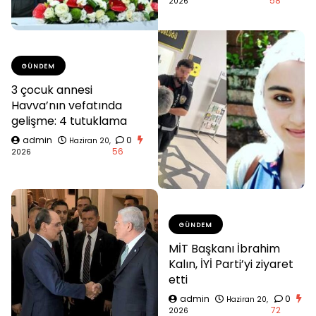
58
2026
GÜNDEM
3 çocuk annesi
Havva’nın vefatında
gelişme: 4 tutuklama
admin
0
Haziran 20,
56
2026
GÜNDEM
MİT Başkanı İbrahim
Kalın, İYİ Parti’yi ziyaret
etti
admin
0
Haziran 20,
72
2026