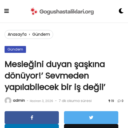
Skip
to
content
Anasayfa
›
Gündem
Gündem
Mesleğini duyan şaşkına
dönüyor!’ Sevmeden
yapılabilecek bir iş değil’
admin
-
-
7 dk okuma süresi
Haziran 3, 2026
19
0