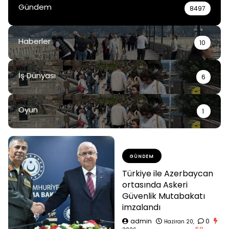
Gündem
8497
Haberler
10
İş Dünyası
6
Oyun
1
GÜNDEM
Türkiye ile Azerbaycan
ortasında Askeri
Güvenlik Mutabakatı
imzalandı
admin
0
Haziran 20,