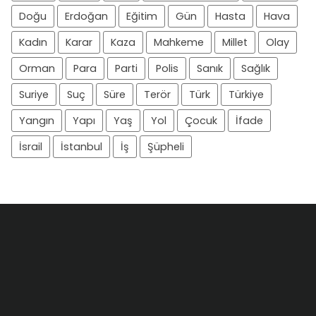
Doğu
Erdoğan
Eğitim
Gün
Hasta
Hava
Kadın
Karar
Kaza
Mahkeme
Millet
Olay
Orman
Para
Parti
Polis
Sanık
Sağlık
Suriye
Suç
Süre
Terör
Türk
Türkiye
Yangın
Yapı
Yaş
Yol
Çocuk
İfade
İsrail
İstanbul
İş
Şüpheli