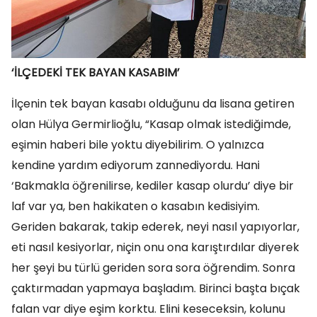
‘İLÇEDEKİ TEK BAYAN KASABIM’
İlçenin tek bayan kasabı olduğunu da lisana getiren
olan Hülya Germirlioğlu, “Kasap olmak istediğimde,
eşimin haberi bile yoktu diyebilirim. O yalnızca
kendine yardım ediyorum zannediyordu. Hani
‘Bakmakla öğrenilirse, kediler kasap olurdu’ diye bir
laf var ya, ben hakikaten o kasabın kedisiyim.
Geriden bakarak, takip ederek, neyi nasıl yapıyorlar,
eti nasıl kesiyorlar, niçin onu ona karıştırdılar diyerek
her şeyi bu türlü geriden sora sora öğrendim. Sonra
çaktırmadan yapmaya başladım. Birinci başta bıçak
falan var diye eşim korktu. Elini keseceksin, kolunu