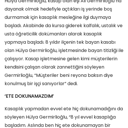
Hülya Germirlioğlu, kasap olan eşi Ali Germirlioğlu’na
dayanak olmak hedefiyle açtıkları iş yerinde boş
durmamak için kasaplık mesleğine ilgi duymaya
başladı. Akabinde da kursa giderek kalfalık, ustalık ve
usta öğreticilik dokümanları alarak kasaplık
yapmaya başladı. 8 yıldır ilçenin tek bayan kasabı
olan Hülya Germirlioğlu, işletmesinde bayan titizliği ile
çalışıyor. Kasap işletmesine gelen kimi müşterilerin
kendisini çalışan olarak zannettiğini söyleyen
Germirlioğlu, “Müşteriler beni reyona baksın diye
konulmuş bir işçi sanıyorlar” dedi.
‘ETE DOKUNAMAZDIM’
Kasaplık yapmadan evvel ete hiç dokunamadığını da
söyleyen Hülya Germirlioğlu, “8 yıl evvel kasaplığa
başladım. Aslında ben hiç ete dokunamayan bir