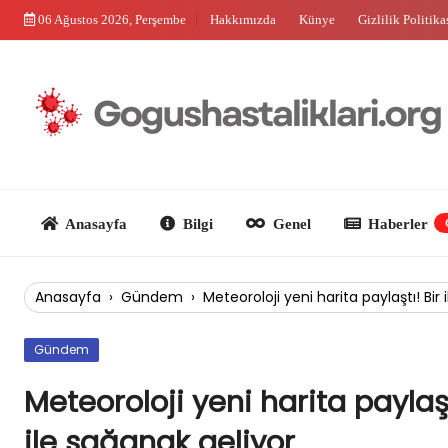
Skip
06 Ağustos 2026, Perşembe
Hakkımızda
Künye
Gizlilik Politika
to
content
Anasayfa
Bilgi
Genel
Haberler
Güncel
Anasayfa
›
Gündem
›
Meteoroloji yeni harita paylaştı! Bir
Gündem
Meteoroloji yeni harita paylaşt
ile sağanak geliyor