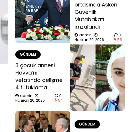
ortasında Askeri
Güvenlik
Mutabakatı
imzalandı
admin
0
Haziran 20, 2026
55
GÜNDEM
3 çocuk annesi
Havva’nın
vefatında gelişme:
4 tutuklama
admin
0
Haziran 20, 2026
54
GÜNDEM