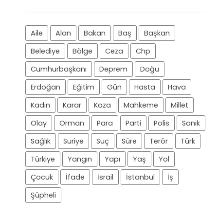
Aile
Alan
Bakan
Baş
Başkan
Belediye
Bölge
Ceza
Chp
Cumhurbaşkanı
Deprem
Doğu
Erdoğan
Eğitim
Gün
Hasta
Hava
Kadın
Karar
Kaza
Mahkeme
Millet
Olay
Orman
Para
Parti
Polis
Sanık
Sağlık
Suriye
Suç
Süre
Terör
Türk
Türkiye
Yangın
Yapı
Yaş
Yol
Çocuk
İfade
İsrail
İstanbul
İş
Şüpheli