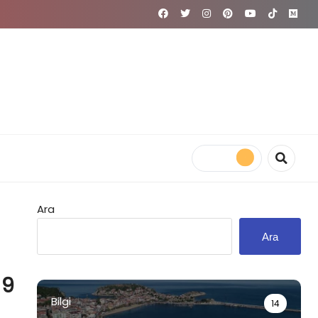
Ara
Ara
 9
Bilgi
14