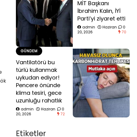
MİT Başkanı
İbrahim Kalın, İYİ
Parti’yi ziyaret etti
admin
Haziran
0
20, 2026
70
GÜNDEM
Vantilatörü bu
türlü kullanmak
e
uykudan ediyor!
gök
Pencere önünde
klima tesiri, gece
uzunluğu rahatlık
admin
Haziran
0
20, 2026
72
Etiketler