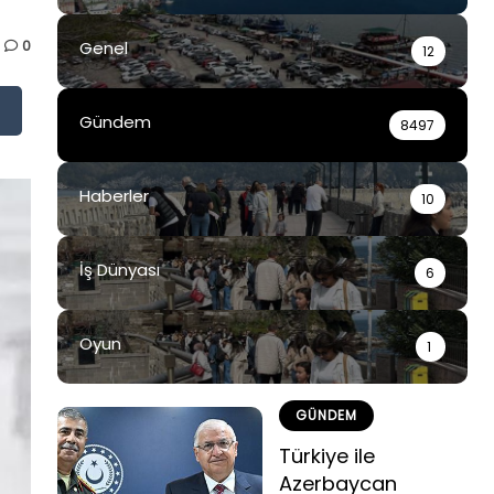
0
Genel
12
Gündem
8497
Haberler
10
İş Dünyası
6
Oyun
1
GÜNDEM
Türkiye ile
Azerbaycan