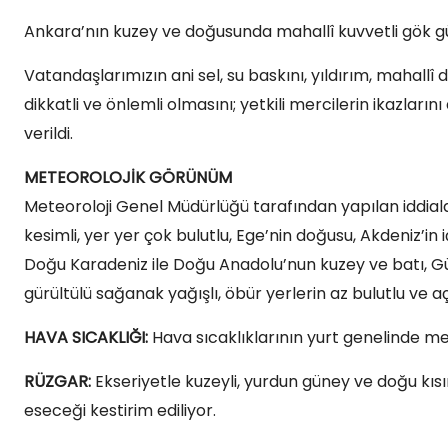
Ankara’nın kuzey ve doğusunda mahallî kuvvetli gök g
Vatandaşlarımızın ani sel, su baskını, yıldırım, mahallî 
dikkatli ve önlemli olmasını; yetkili mercilerin ikazları
verildi.
METEOROLOJİK GÖRÜNÜM
Meteoroloji Genel Müdürlüğü tarafından yapılan iddiala
kesimli, yer yer çok bulutlu, Ege’nin doğusu, Akdeniz’in
Doğu Karadeniz ile Doğu Anadolu’nun kuzey ve batı, G
gürültülü sağanak yağışlı, öbür yerlerin az bulutlu ve a
HAVA SICAKLIĞI:
Hava sıcaklıklarının yurt genelinde m
RÜZGAR:
Ekseriyetle kuzeyli, yurdun güney ve doğu kısı
eseceği kestirim ediliyor.