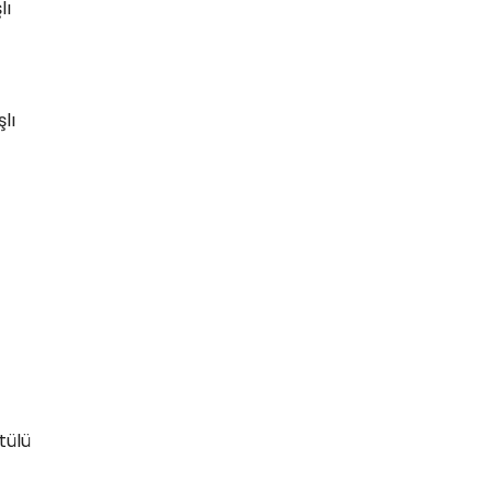
lı
lı
tülü