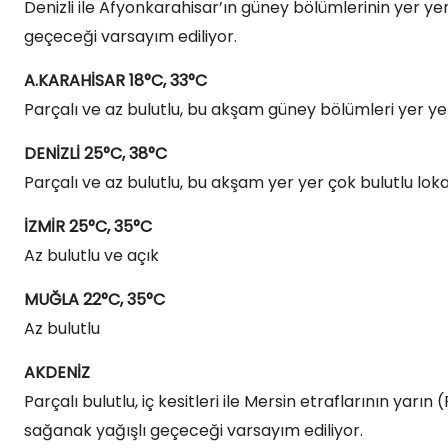
Denizli ile Afyonkarahisar’ın güney bölümlerinin yer ye
geçeceği varsayım ediliyor.
A.KARAHİSAR 18°C, 33°C
Parçalı ve az bulutlu, bu akşam güney bölümleri yer ye
DENİZLİ 25°C, 38°C
Parçalı ve az bulutlu, bu akşam yer yer çok bulutlu lo
İZMİR 25°C, 35°C
Az bulutlu ve açık
MUĞLA 22°C, 35°C
Az bulutlu
AKDENİZ
Parçalı bulutlu, iç kesitleri ile Mersin etraflarının yar
sağanak yağışlı geçeceği varsayım ediliyor.