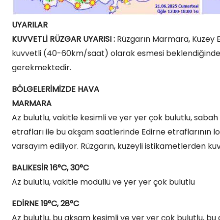
UYARILAR
KUVVETLİ RÜZGAR UYARISI :
Rüzgarın Marmara, Kuzey Eg
kuvvetli (40-60km/saat) olarak esmesi beklendiğinden 
gerekmektedir.
BÖLGELERİMİZDE HAVA
MARMARA
Az bulutlu, vakitle kesimli ve yer yer çok bulutlu, saba
etrafları ile bu akşam saatlerinde Edirne etraflarının
varsayım ediliyor. Rüzgarın, kuzeyli istikametlerden k
BALIKESİR 16°C, 30°C
Az bulutlu, vakitle modüllü ve yer yer çok bulutlu
EDİRNE 19°C, 28°C
Az bulutlu, bu akşam kesimli ve yer yer çok bulutlu, b