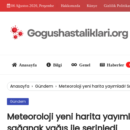
Skip
06 Ağustos 2026, Perşembe
Hakkımızda
Künye
Gizlilik Politika
to
content
Anasayfa
Bilgi
Genel
Haberler
Güncel
Anasayfa
›
Gündem
›
Meteoroloji yeni harita yayımladı! 
Gündem
Meteoroloji yeni harita yayım
sağanak yağış ile serinledi