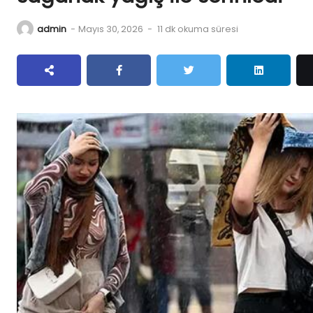
admin
-
Mayıs 30, 2026
-
11 dk okuma süresi