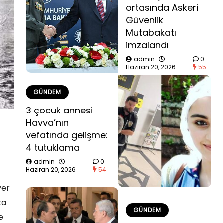
ortasında Askeri
Güvenlik
Mutabakatı
imzalandı
admin
0
Haziran 20, 2026
55
GÜNDEM
3 çocuk annesi
Havva’nın
vefatında gelişme:
4 tutuklama
admin
0
Haziran 20, 2026
54
yer
ta
GÜNDEM
e