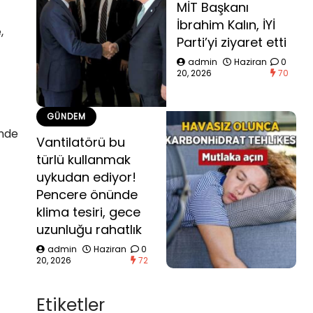
MİT Başkanı
İbrahim Kalın, İYİ
,
Parti’yi ziyaret etti
admin
Haziran
0
20, 2026
70
GÜNDEM
inde
Vantilatörü bu
türlü kullanmak
uykudan ediyor!
Pencere önünde
klima tesiri, gece
uzunluğu rahatlık
admin
Haziran
0
20, 2026
72
Etiketler