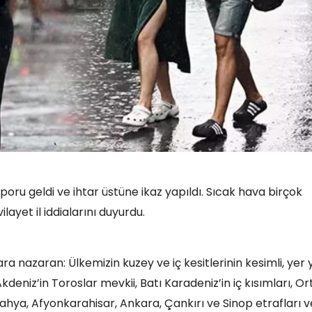
ru geldi ve ihtar üstüne ikaz yapıldı. Sıcak hava birçok
layet il iddialarını duyurdu.
a nazaran: Ülkemizin kuzey ve iç kesitlerinin kesimli, yer 
eniz’in Toroslar mevkii, Batı Karadeniz’in iç kısımları, Or
tahya, Afyonkarahisar, Ankara, Çankırı ve Sinop etrafları v