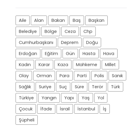
Aile
Alan
Bakan
Baş
Başkan
Belediye
Bölge
Ceza
Chp
Cumhurbaşkanı
Deprem
Doğu
Erdoğan
Eğitim
Gün
Hasta
Hava
Kadın
Karar
Kaza
Mahkeme
Millet
Olay
Orman
Para
Parti
Polis
Sanık
Sağlık
Suriye
Suç
Süre
Terör
Türk
Türkiye
Yangın
Yapı
Yaş
Yol
Çocuk
İfade
İsrail
İstanbul
İş
Şüpheli