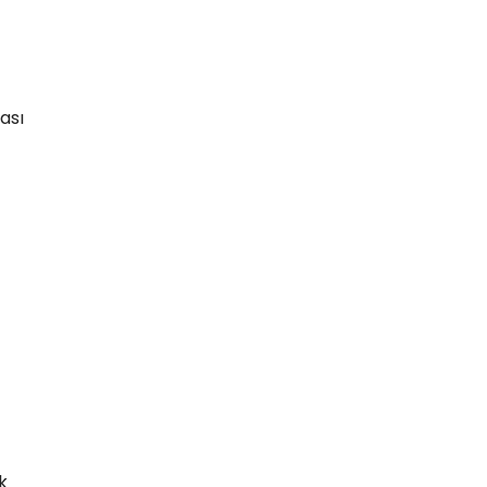
ası
k