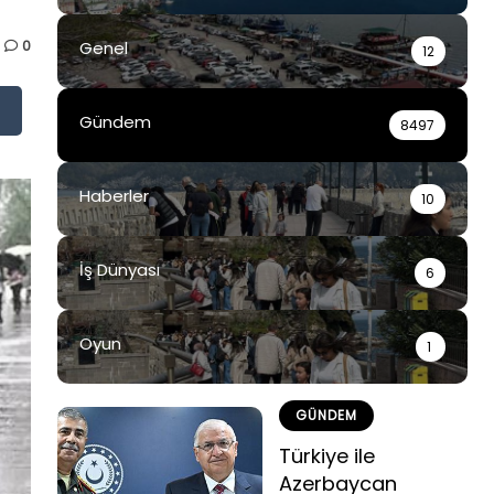
0
Genel
12
Gündem
8497
Haberler
10
İş Dünyası
6
Oyun
1
GÜNDEM
Türkiye ile
Azerbaycan