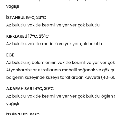
yağışlı
İSTANBUL 19°C, 26°C
Az bulutlu, vakitle kesimli ve yer yer çok bulutlu
KIRKLARELİ 17°C, 25°C
Az bulutlu, vakitle modüllü ve yer yer çok bulutlu
EGE
Az bulutlu, iç bölümlerinin vakitle kesimli ve yer yer ç
Afyonkarahisar etraflarının mahallî sağanak ve gök gür
bölgenin kuzeyinde kuzeyli taraflardan kuvvetli (40-
A.KARAHİSAR 14°C, 30°C
Az bulutlu, vakitle kesimli ve yer yer çok bulutlu, öğl
yağışlı
İZMİR 24°C, 34°C