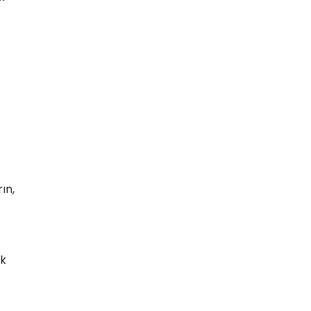
ın,
ak