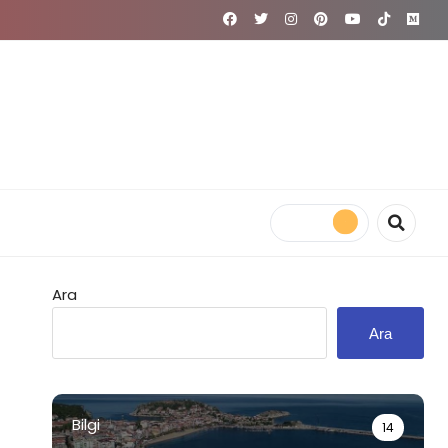
Ara
Ara
Bilgi
14