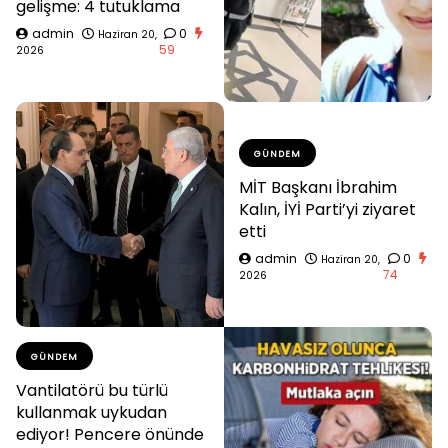
gelişme: 4 tutuklama
admin
0
Haziran 20,
59
2026
GÜNDEM
MİT Başkanı İbrahim
Kalın, İYİ Parti’yi ziyaret
etti
admin
0
Haziran 20,
74
2026
GÜNDEM
Vantilatörü bu türlü
kullanmak uykudan
ediyor! Pencere önünde