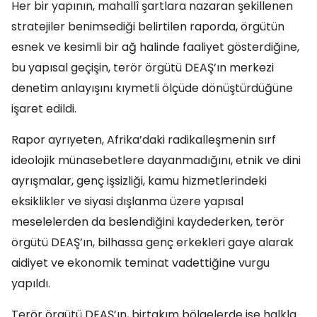
Her bir yapının, mahallî şartlara nazaran şekillenen
stratejiler benimsediği belirtilen raporda, örgütün
esnek ve kesimli bir ağ halinde faaliyet gösterdiğine,
bu yapısal geçişin, terör örgütü DEAŞ’ın merkezi
denetim anlayışını kıymetli ölçüde dönüştürdüğüne
işaret edildi.
Rapor ayrıyeten, Afrika’daki radikalleşmenin sırf
ideolojik münasebetlere dayanmadığını, etnik ve dini
ayrışmalar, genç işsizliği, kamu hizmetlerindeki
eksiklikler ve siyasi dışlanma üzere yapısal
meselelerden da beslendiğini kaydederken, terör
örgütü DEAŞ’ın, bilhassa genç erkekleri gaye alarak
aidiyet ve ekonomik teminat vadettiğine vurgu
yapıldı.
Terör örgütü DEAŞ’ın, birtakım bölgelerde ise halkla