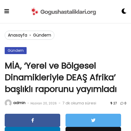
Skip
to
content
Anasayfa
›
Gündem
Gündem
MİA, ‘Yerel ve Bölgesel
Dinamikleriyle DEAŞ Afrika’
başlıklı raporunu yayımladı
admin
-
-
7 dk okuma süresi
Haziran 20, 2026
27
0