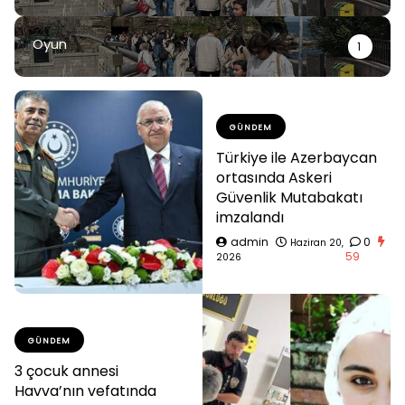
Oyun
1
GÜNDEM
Türkiye ile Azerbaycan
ortasında Askeri
Güvenlik Mutabakatı
imzalandı
admin
0
Haziran 20,
59
2026
GÜNDEM
3 çocuk annesi
Havva’nın vefatında