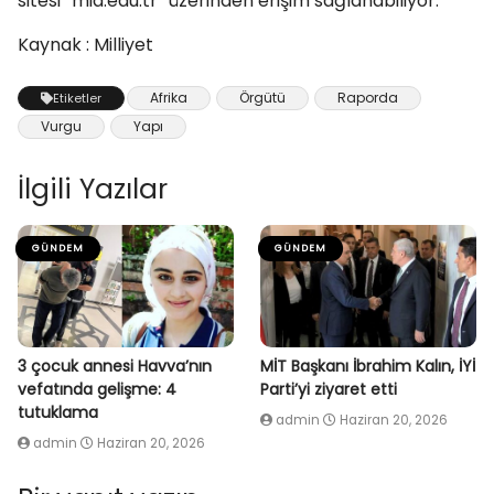
sitesi “mia.edu.tr” üzerinden erişim sağlanabiliyor.
Kaynak : Milliyet
Afrika
Örgütü
Raporda
Etiketler
Vurgu
Yapı
İlgili Yazılar
GÜNDEM
GÜNDEM
3 çocuk annesi Havva’nın
MİT Başkanı İbrahim Kalın, İYİ
vefatında gelişme: 4
Parti’yi ziyaret etti
tutuklama
admin
Haziran 20, 2026
admin
Haziran 20, 2026