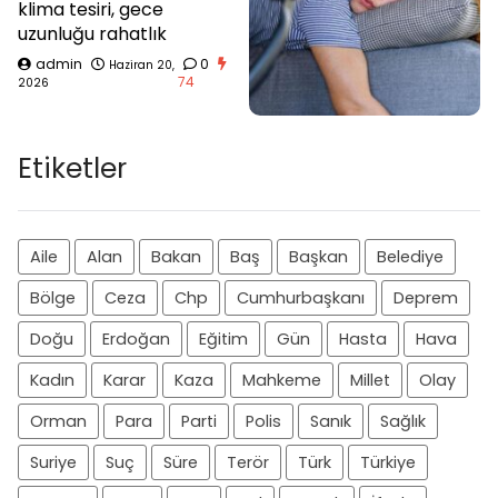
klima tesiri, gece
uzunluğu rahatlık
admin
0
Haziran 20,
74
2026
Etiketler
Aile
Alan
Bakan
Baş
Başkan
Belediye
Bölge
Ceza
Chp
Cumhurbaşkanı
Deprem
Doğu
Erdoğan
Eğitim
Gün
Hasta
Hava
Kadın
Karar
Kaza
Mahkeme
Millet
Olay
Orman
Para
Parti
Polis
Sanık
Sağlık
Suriye
Suç
Süre
Terör
Türk
Türkiye