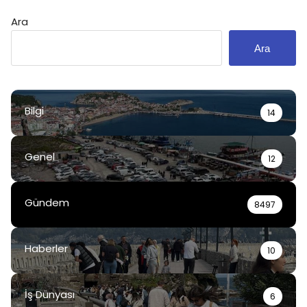
Ara
Ara
Bilgi
14
Genel
12
Gündem
8497
Haberler
10
İş Dünyası
6