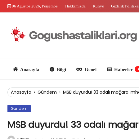
Skip
06 Ağustos 2026, Perşembe
Hakkımızda
Künye
Gizlilik Politika
to
content
Anasayfa
Bilgi
Genel
Haberler
Güncel
Anasayfa
›
Gündem
›
MSB duyurdu! 33 odalı mağara imha
Gündem
MSB duyurdu! 33 odalı mağar