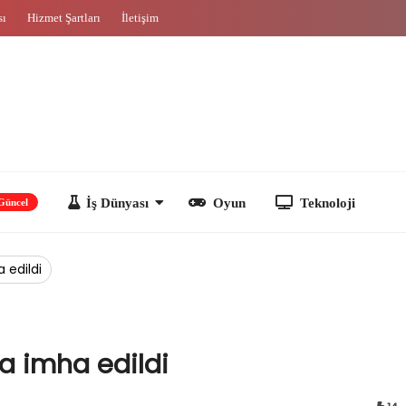
sı
Hizmet Şartları
İletişim
İş Dünyası
Oyun
Teknoloji
 edildi
a imha edildi