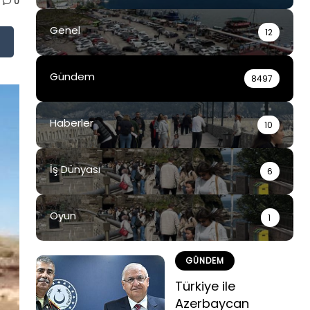
0
Genel
12
Gündem
8497
Haberler
10
İş Dünyası
6
Oyun
1
GÜNDEM
Türkiye ile
Azerbaycan