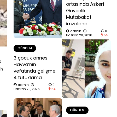
ortasında Askeri
Güvenlik
Mutabakatı
imzalandı
admin
0
Haziran 20, 2026
55
GÜNDEM
3 çocuk annesi
0
Havva’nın
ah
vefatında gelişme:
4 tutuklama
admin
0
Haziran 20, 2026
54
GÜNDEM