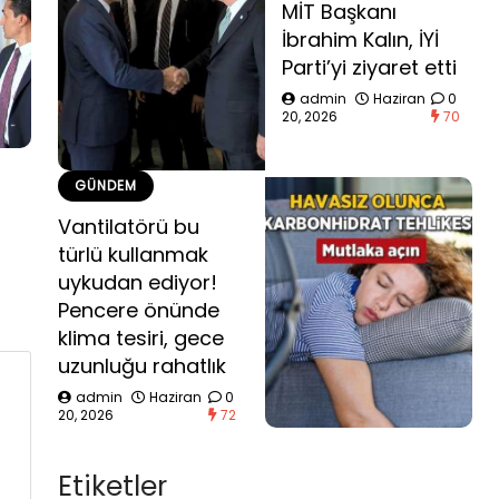
MİT Başkanı
İbrahim Kalın, İYİ
Parti’yi ziyaret etti
admin
Haziran
0
20, 2026
70
GÜNDEM
Vantilatörü bu
türlü kullanmak
uykudan ediyor!
Pencere önünde
klima tesiri, gece
uzunluğu rahatlık
admin
Haziran
0
20, 2026
72
Etiketler