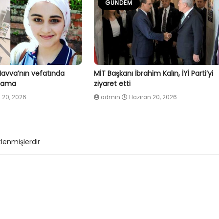
GÜNDEM
Havva’nın vefatında
MİT Başkanı İbrahim Kalın, İYİ Parti’yi
klama
ziyaret etti
 20, 2026
admin
Haziran 20, 2026
tlenmişlerdir