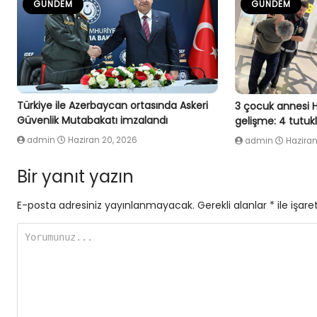
GÜNDEM
GÜNDEM
Türkiye ile Azerbaycan ortasında Askeri
3 çocuk annesi 
Güvenlik Mutabakatı imzalandı
gelişme: 4 tutu
admin
Haziran 20, 2026
admin
Haziran
Bir yanıt yazın
E-posta adresiniz yayınlanmayacak.
Gerekli alanlar
*
ile işare