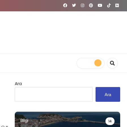
Ara
Ara
Bilgi
14