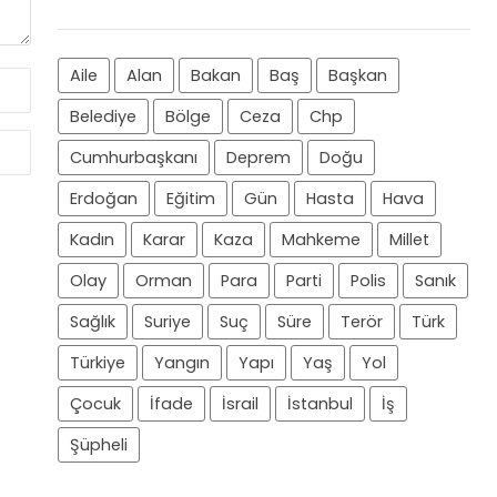
Aile
Alan
Bakan
Baş
Başkan
Belediye
Bölge
Ceza
Chp
Cumhurbaşkanı
Deprem
Doğu
Erdoğan
Eğitim
Gün
Hasta
Hava
Kadın
Karar
Kaza
Mahkeme
Millet
Olay
Orman
Para
Parti
Polis
Sanık
Sağlık
Suriye
Suç
Süre
Terör
Türk
Türkiye
Yangın
Yapı
Yaş
Yol
Çocuk
İfade
İsrail
İstanbul
İş
Şüpheli