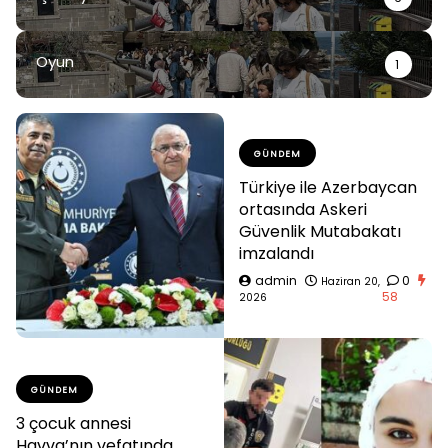
Oyun
1
GÜNDEM
Türkiye ile Azerbaycan
ortasında Askeri
Güvenlik Mutabakatı
imzalandı
admin
0
Haziran 20,
58
2026
GÜNDEM
3 çocuk annesi
Havva’nın vefatında