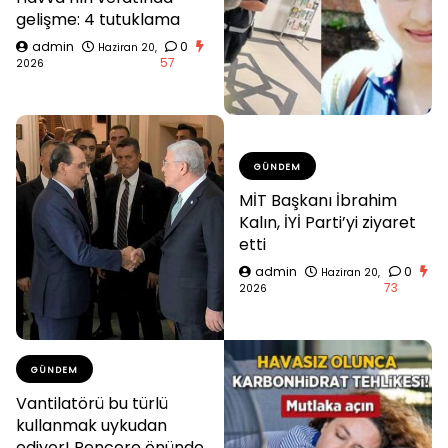
gelişme: 4 tutuklama
admin
0
Haziran 20,
57
2026
GÜNDEM
MİT Başkanı İbrahim
Kalın, İYİ Parti’yi ziyaret
etti
admin
0
Haziran 20,
73
2026
GÜNDEM
Vantilatörü bu türlü
kullanmak uykudan
ediyor! Pencere önünde