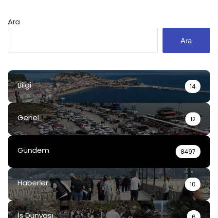
Ara
Ara
Bilgi
14
Genel
12
Gündem
8497
Haberler
10
İş Dünyası
6