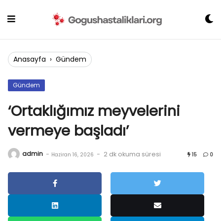
Skip
to
content
Anasayfa
›
Gündem
Gündem
‘Ortaklığımız meyvelerini
vermeye başladı’
admin
-
-
2 dk okuma süresi
Haziran 16, 2026
15
0