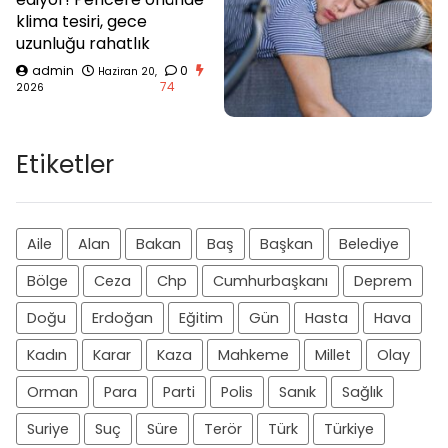
klima tesiri, gece
uzunluğu rahatlık
admin
0
Haziran 20,
74
2026
Etiketler
Aile
Alan
Bakan
Baş
Başkan
Belediye
Bölge
Ceza
Chp
Cumhurbaşkanı
Deprem
Doğu
Erdoğan
Eğitim
Gün
Hasta
Hava
Kadın
Karar
Kaza
Mahkeme
Millet
Olay
Orman
Para
Parti
Polis
Sanık
Sağlık
Suriye
Suç
Süre
Terör
Türk
Türkiye