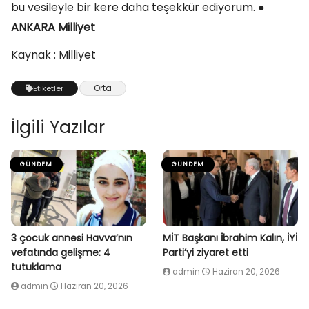
bu vesileyle bir kere daha teşekkür ediyorum.
●
ANKARA Milliyet
Kaynak : Milliyet
Orta
Etiketler
İlgili Yazılar
GÜNDEM
GÜNDEM
3 çocuk annesi Havva’nın
MİT Başkanı İbrahim Kalın, İYİ
vefatında gelişme: 4
Parti’yi ziyaret etti
tutuklama
admin
Haziran 20, 2026
admin
Haziran 20, 2026