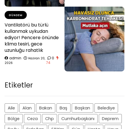
GÜNDEM
Vantilatörü bu türlü
kullanmak uykudan
ediyor! Pencere önünde
klima tesiri, gece
uzunluğu rahatlık
admin
0
Haziran 20,
74
2026
Etiketler
Aile
Alan
Bakan
Baş
Başkan
Belediye
Bölge
Ceza
Chp
Cumhurbaşkanı
Deprem