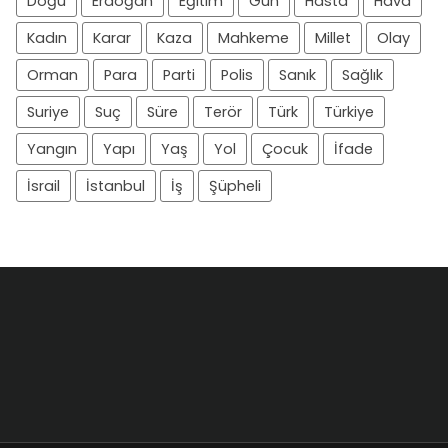
Doğu
Erdoğan
Eğitim
Gün
Hasta
Hava
Kadın
Karar
Kaza
Mahkeme
Millet
Olay
Orman
Para
Parti
Polis
Sanık
Sağlık
Suriye
Suç
Süre
Terör
Türk
Türkiye
Yangın
Yapı
Yaş
Yol
Çocuk
İfade
İsrail
İstanbul
İş
Şüpheli