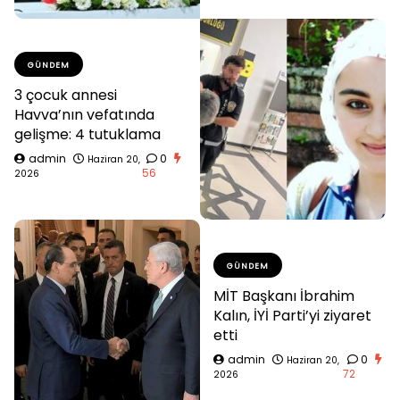
GÜNDEM
3 çocuk annesi
Havva’nın vefatında
gelişme: 4 tutuklama
admin
0
Haziran 20,
56
2026
GÜNDEM
MİT Başkanı İbrahim
Kalın, İYİ Parti’yi ziyaret
etti
admin
0
Haziran 20,
72
2026