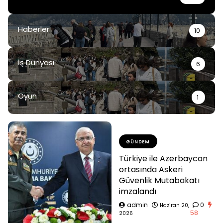
Haberler
10
İş Dünyası
6
Oyun
1
GÜNDEM
Türkiye ile Azerbaycan
ortasında Askeri
Güvenlik Mutabakatı
imzalandı
admin
0
Haziran 20,
58
2026