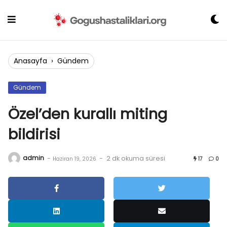
Skip
to
content
Anasayfa
›
Gündem
Gündem
Özel’den kurallı miting
bildirisi
admin
-
-
2 dk okuma süresi
Haziran 19, 2026
17
0