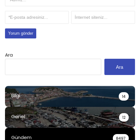
Ara
Ara
Bilgi
14
Genel
12
Gündem
8497