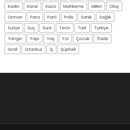
Kadın
Karar
Kaza
Mahkeme
Millet
Olay
Orman
Para
Parti
Polis
Sanık
Sağlık
Suriye
Suç
Süre
Terör
Türk
Türkiye
Yangın
Yapı
Yaş
Yol
Çocuk
İfade
İsrail
İstanbul
İş
Şüpheli