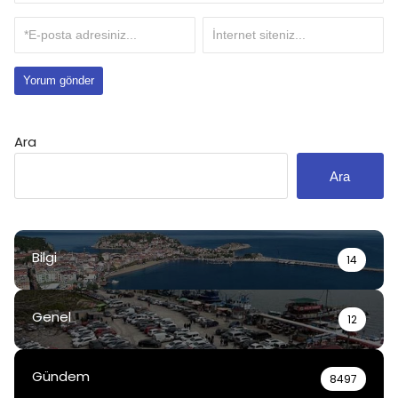
Ara
Ara
Bilgi
14
Genel
12
Gündem
8497