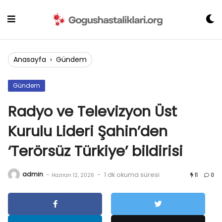
Skip
to
content
Anasayfa
›
Gündem
Gündem
Radyo ve Televizyon Üst
Kurulu Lideri Şahin’den
‘Terörsüz Türkiye’ bildirisi
admin
-
-
1 dk okuma süresi
Haziran 12, 2026
11
0