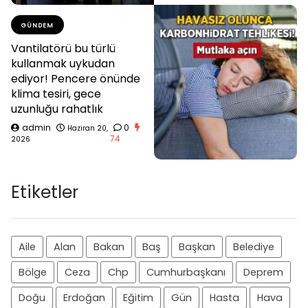
GÜNDEM
Vantilatörü bu türlü
kullanmak uykudan
ediyor! Pencere önünde
klima tesiri, gece
uzunluğu rahatlık
admin
0
Haziran 20,
74
2026
Etiketler
Aile
Alan
Bakan
Baş
Başkan
Belediye
Bölge
Ceza
Chp
Cumhurbaşkanı
Deprem
Doğu
Erdoğan
Eğitim
Gün
Hasta
Hava