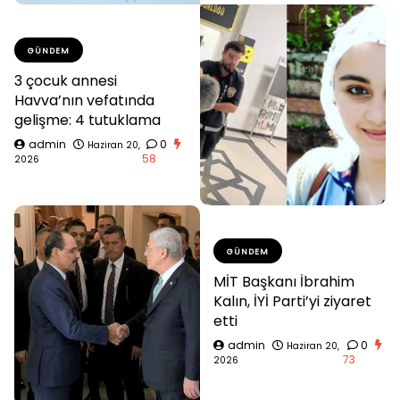
GÜNDEM
3 çocuk annesi
Havva’nın vefatında
gelişme: 4 tutuklama
admin
0
Haziran 20,
58
2026
GÜNDEM
MİT Başkanı İbrahim
Kalın, İYİ Parti’yi ziyaret
etti
admin
0
Haziran 20,
73
2026