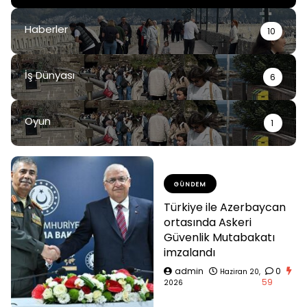
Haberler
10
İş Dünyası
6
Oyun
1
GÜNDEM
Türkiye ile Azerbaycan
ortasında Askeri
Güvenlik Mutabakatı
imzalandı
admin
0
Haziran 20,
59
2026