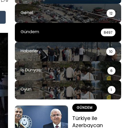
0
Genel
12
Gündem
8497
Haberler
10
İş Dünyası
6
Oyun
1
GÜNDEM
Türkiye ile
Azerbaycan