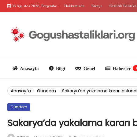
Skip
06 Ağustos 2026, Perşembe
Hakkımızda
Künye
Gizlilik Politika
to
content
Anasayfa
Bilgi
Genel
Haberler
Güncel
Anasayfa
›
Gündem
›
Sakarya’da yakalama kararı bulunan
Gündem
Sakarya’da yakalama kararı b