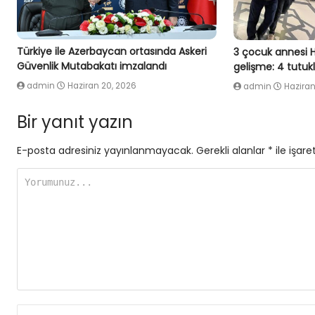
Türkiye ile Azerbaycan ortasında Askeri
3 çocuk annesi 
Güvenlik Mutabakatı imzalandı
gelişme: 4 tutu
admin
Haziran 20, 2026
admin
Haziran
Bir yanıt yazın
E-posta adresiniz yayınlanmayacak.
Gerekli alanlar
*
ile işare