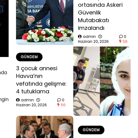
ortasında Askeri
Güvenlik
Mutabakatı
imzalandı
admin
0
Haziran 20, 2026
58
GÜNDEM
3 çocuk annesi
nda
Havva’nın
vefatında gelişme:
4 tutuklama
ngin
admin
0
Haziran 20, 2026
56
GÜNDEM