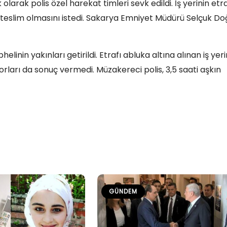
larak polis özel harekat timleri sevk edildi. İş yerinin etra
in teslim olmasını istedi. Sakarya Emniyet Müdürü Selçuk D
linin yakınları getirildi. Etrafı abluka altına alınan iş yer
orları da sonuç vermedi. Müzakereci polis, 3,5 saati aşkın
GÜNDEM