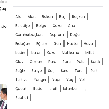
fını
oğuş
Aile
Alan
Bakan
Baş
Başkan
Belediye
Bölge
Ceza
Chp
inde
Cumhurbaşkanı
Deprem
Doğu
Erdoğan
Eğitim
Gün
Hasta
Hava
Kadın
Karar
Kaza
Mahkeme
Millet
Olay
Orman
Para
Parti
Polis
Sanık
Sağlık
Suriye
Suç
Süre
Terör
Türk
Türkiye
Yangın
Yapı
Yaş
Yol
Çocuk
İfade
İsrail
İstanbul
İş
Şüpheli