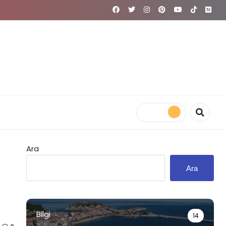
Ara
Ara
Bilgi
14