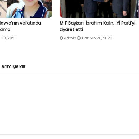
Havva’nın vefatında
MİT Başkanı İbrahim Kalın, İYİ Parti’yi
klama
ziyaret etti
 20, 2026
admin
Haziran 20, 2026
tlenmişlerdir