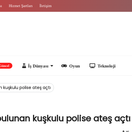
sı
Hizmet Şartları
İletişim
İş Dünyası
Oyun
Teknoloji
 kuşkulu polise ateş açtı
ulunan kuşkulu polise ateş açtı