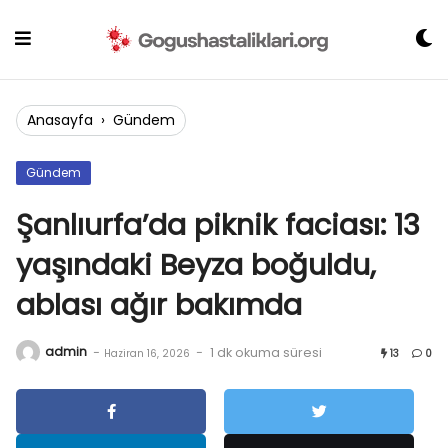
Skip
to
content
Anasayfa
›
Gündem
Gündem
Şanlıurfa’da piknik faciası: 13
yaşındaki Beyza boğuldu,
ablası ağır bakımda
admin
-
-
1 dk okuma süresi
Haziran 16, 2026
13
0