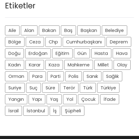
Etiketler
Aile
Alan
Bakan
Baş
Başkan
Belediye
Bölge
Ceza
Chp
Cumhurbaşkanı
Deprem
Doğu
Erdoğan
Eğitim
Gün
Hasta
Hava
Kadın
Karar
Kaza
Mahkeme
Millet
Olay
Orman
Para
Parti
Polis
Sanık
Sağlık
Suriye
Suç
Süre
Terör
Türk
Türkiye
Yangın
Yapı
Yaş
Yol
Çocuk
İfade
İsrail
İstanbul
İş
Şüpheli