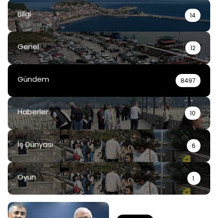
Bilgi
14
Genel
12
Gündem
8497
Haberler
10
İş Dünyası
6
Oyun
1