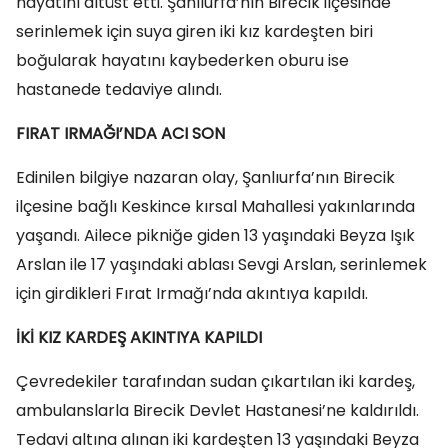
hayatını altüst etti. Şanlıurfa’nın Birecik ilçesinde
serinlemek için suya giren iki kız kardeşten biri
boğularak hayatını kaybederken oburu ise
hastanede tedaviye alındı.
FIRAT IRMAĞI’NDA ACI SON
Edinilen bilgiye nazaran olay, Şanlıurfa’nın Birecik
ilçesine bağlı Keskince kırsal Mahallesi yakınlarında
yaşandı. Ailece pikniğe giden 13 yaşındaki Beyza Işık
Arslan ile 17 yaşındaki ablası Sevgi Arslan, serinlemek
için girdikleri Fırat Irmağı’nda akıntıya kapıldı.
İKİ KIZ KARDEŞ AKINTIYA KAPILDI
Çevredekiler tarafından sudan çıkartılan iki kardeş,
ambulanslarla Birecik Devlet Hastanesi’ne kaldırıldı.
Tedavi altına alınan iki kardeşten 13 yaşındaki Beyza