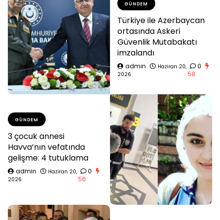
GÜNDEM
Türkiye ile Azerbaycan
ortasında Askeri
Güvenlik Mutabakatı
imzalandı
admin
0
Haziran 20,
58
2026
GÜNDEM
3 çocuk annesi
Havva’nın vefatında
gelişme: 4 tutuklama
admin
0
Haziran 20,
56
2026