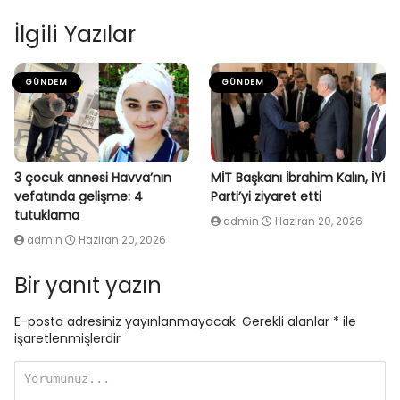
İlgili Yazılar
GÜNDEM
GÜNDEM
3 çocuk annesi Havva’nın
MİT Başkanı İbrahim Kalın, İYİ
vefatında gelişme: 4
Parti’yi ziyaret etti
tutuklama
admin
Haziran 20, 2026
admin
Haziran 20, 2026
Bir yanıt yazın
E-posta adresiniz yayınlanmayacak.
Gerekli alanlar
*
ile
işaretlenmişlerdir