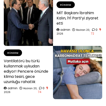
GÜNDEM
MİT Başkanı İbrahim
Kalın, İYİ Parti’yi ziyaret
etti
admin
0
Haziran 20,
72
2026
GÜNDEM
Vantilatörü bu türlü
kullanmak uykudan
ediyor! Pencere önünde
klima tesiri, gece
uzunluğu rahatlık
admin
0
Haziran 20,
74
2026