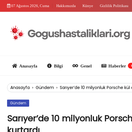
Skip
07 Ağustos 2026, Cuma
Hakkımızda
Künye
Gizlilik Politikası
to
content
Anasayfa
Bilgi
Genel
Haberler
Güncel
Anasayfa
›
Gündem
›
Sarıyer’de 10 milyonluk Porsche kül o
Gündem
Sarıyer’de 10 milyonluk Porsche
kurtardı