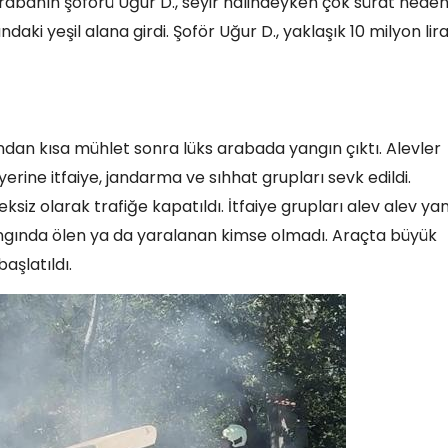
rabanın şoförü Uğur D., seyir halindeyken çok sürat neden
aki yeşil alana girdi. Şoför Uğur D., yaklaşık 10 milyon lir
ndan kısa mühlet sonra lüks arabada yangın çıktı. Alevler
 yerine itfaiye, jandarma ve sıhhat grupları sevk edildi.
eksiz olarak trafiğe kapatıldı. İtfaiye grupları alev alev ya
ngında ölen ya da yaralanan kimse olmadı. Araçta büyük
aşlatıldı.