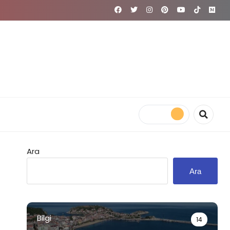
Ara
Ara
Bilgi
14