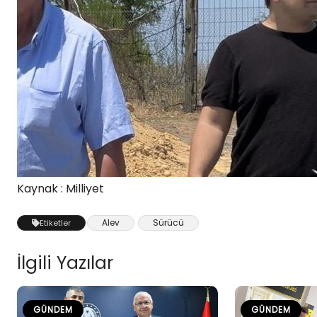
Kaynak : Milliyet
Alev
Sürücü
Etiketler
İlgili Yazılar
GÜNDEM
GÜNDEM