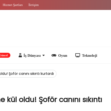
Hizmet Şartları
İletişim
İş Dünyası
Oyun
Teknoloji
ldu! Şoför canını sıkıntı kurtardı
 kül oldu! Şoför canını sıkıntı