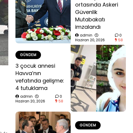
ortasında Askeri
Güvenlik
Mutabakatı
imzalandı
admin
0
Haziran 20, 2026
58
GÜNDEM
3 çocuk annesi
Havva’nın
vefatında gelişme:
4 tutuklama
admin
0
Haziran 20, 2026
58
GÜNDEM