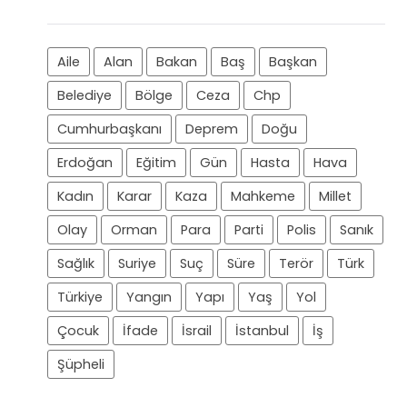
Aile
Alan
Bakan
Baş
Başkan
Belediye
Bölge
Ceza
Chp
Cumhurbaşkanı
Deprem
Doğu
Erdoğan
Eğitim
Gün
Hasta
Hava
Kadın
Karar
Kaza
Mahkeme
Millet
Olay
Orman
Para
Parti
Polis
Sanık
Sağlık
Suriye
Suç
Süre
Terör
Türk
Türkiye
Yangın
Yapı
Yaş
Yol
Çocuk
İfade
İsrail
İstanbul
İş
Şüpheli