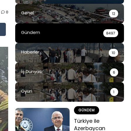
0
Genel
12
Gündem
8497
Haberler
10
İş Dünyası
6
Oyun
1
GÜNDEM
Türkiye ile
Azerbaycan