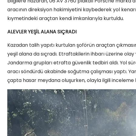
bilgilere nazaran, 06 AV 3760 plakalı Porsche marka a
aracının direksiyon hakimiyetini kaybederek yol kenarınd
kıymetindeki araçtan kendi imkanlarıyla kurtuldu.
ALEVLER YEŞİL ALANA SIÇRADI
Kazadan talih yapıtı kurtulan şoförün araçtan çıkması
yeşil alana da sıçradı. Etraftakilerin ihbarı üzerine olay
Jandarma grupları etrafta güvenlik tedbiri aldı. Yol sür
aracı söndürdü akabinde soğutma çalışması yaptı. Ya
çapta hasar meydana oluşurken, olayla ilgili inceleme b