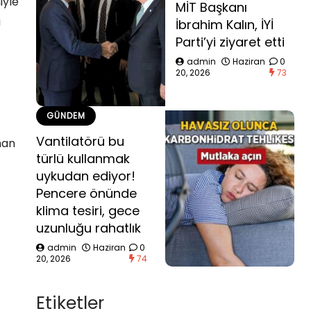
iyle
MİT Başkanı
a
İbrahim Kalın, İYİ
Parti’yi ziyaret etti
admin
Haziran
0
20, 2026
73
GÜNDEM
Vantilatörü bu
nan
türlü kullanmak
uykudan ediyor!
Pencere önünde
klima tesiri, gece
uzunluğu rahatlık
admin
Haziran
0
20, 2026
74
Etiketler