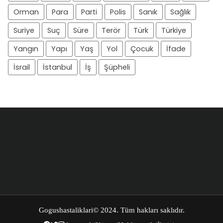
Orman
Para
Parti
Polis
Sanık
Sağlık
Suriye
Suç
Süre
Terör
Türk
Türkiye
Yangın
Yapı
Yaş
Yol
Çocuk
İfade
İsrail
İstanbul
İş
Şüpheli
Gogushastaliklari
© 2024. Tüm hakları saklıdır.