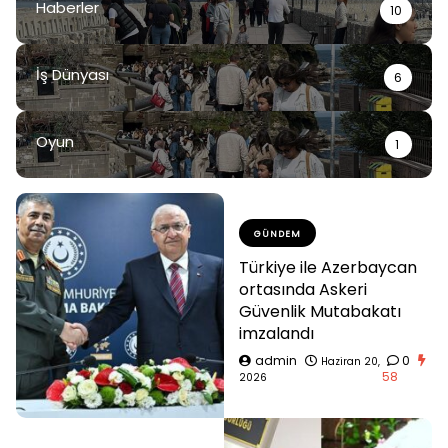
Haberler
10
İş Dünyası
6
Oyun
1
GÜNDEM
Türkiye ile Azerbaycan
ortasında Askeri
Güvenlik Mutabakatı
imzalandı
admin
0
Haziran 20,
58
2026