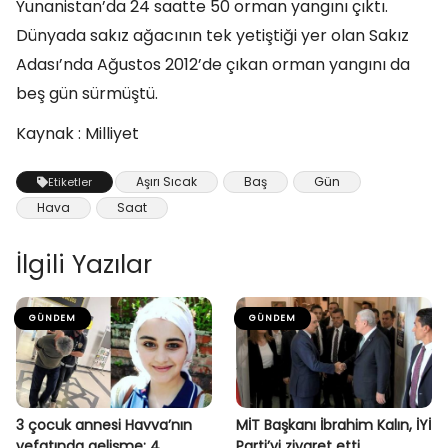
Yunanistan’da 24 saatte 50 orman yangını çıktı.
Dünyada sakız ağacının tek yetiştiği yer olan Sakız
Adası’nda Ağustos 2012’de çıkan orman yangını da
beş gün sürmüştü.
Kaynak : Milliyet
Aşırı Sıcak
Baş
Gün
Etiketler
Hava
Saat
İlgili Yazılar
GÜNDEM
GÜNDEM
3 çocuk annesi Havva’nın
MİT Başkanı İbrahim Kalın, İYİ
vefatında gelişme: 4
Parti’yi ziyaret etti