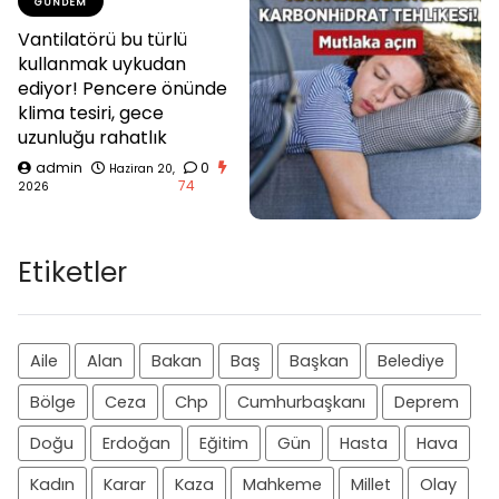
GÜNDEM
Vantilatörü bu türlü
kullanmak uykudan
ediyor! Pencere önünde
klima tesiri, gece
uzunluğu rahatlık
admin
0
Haziran 20,
74
2026
Etiketler
Aile
Alan
Bakan
Baş
Başkan
Belediye
Bölge
Ceza
Chp
Cumhurbaşkanı
Deprem
Doğu
Erdoğan
Eğitim
Gün
Hasta
Hava
Kadın
Karar
Kaza
Mahkeme
Millet
Olay