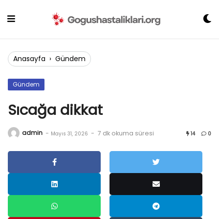
Skip
to
content
Anasayfa
›
Gündem
Gündem
Sıcağa dikkat
admin
-
-
7 dk okuma süresi
Mayıs 31, 2026
14
0