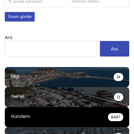
Ara
Ara
Bilgi
14
Genel
12
Gündem
8497