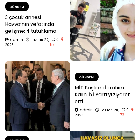
GÜNDEM
3 çocuk annesi
Havva’nın vefatında
gelişme: 4 tutuklama
admin
0
Haziran 20,
57
2026
GÜNDEM
MİT Başkanı İbrahim
Kalın, İYİ Parti’yi ziyaret
etti
admin
0
Haziran 20,
73
2026