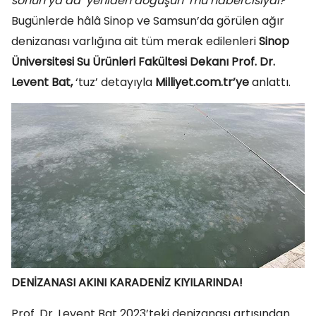
sonun ya da ‘yeniden doğuşun’ mu habercisiydi?
Bugünlerde hâlâ Sinop ve Samsun’da görülen ağır
denizanası varlığına ait tüm merak edilenleri
Sinop
Üniversitesi Su Ürünleri Fakültesi Dekanı Prof. Dr.
Levent Bat,
‘tuz’ detayıyla
Milliyet.com.tr’ye
anlattı.
DENİZANASI AKINI KARADENİZ KIYILARINDA!
Prof. Dr. Levent Bat 2023’teki denizanası artışından