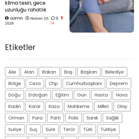
klima tesiri, gece
uzunluğu rahatlık
admin
0
Haziran 20,
74
2026
Etiketler
Aile
Alan
Bakan
Baş
Başkan
Belediye
Bölge
Ceza
Chp
Cumhurbaşkanı
Deprem
Doğu
Erdoğan
Eğitim
Gün
Hasta
Hava
Kadın
Karar
Kaza
Mahkeme
Millet
Olay
Orman
Para
Parti
Polis
Sanık
Sağlık
Suriye
Suç
Süre
Terör
Türk
Türkiye