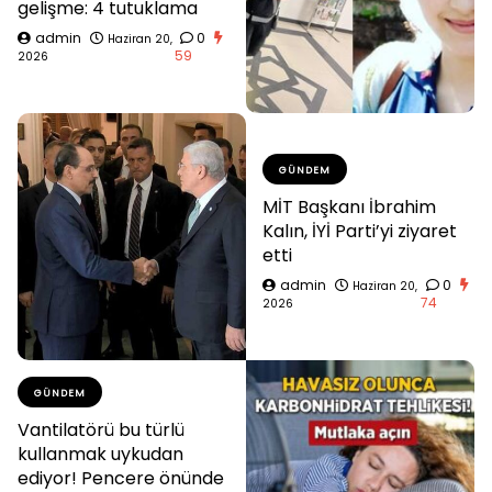
gelişme: 4 tutuklama
admin
0
Haziran 20,
59
2026
GÜNDEM
MİT Başkanı İbrahim
Kalın, İYİ Parti’yi ziyaret
etti
admin
0
Haziran 20,
74
2026
GÜNDEM
Vantilatörü bu türlü
kullanmak uykudan
ediyor! Pencere önünde