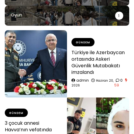
Oyun
1
GÜNDEM
Türkiye ile Azerbaycan
ortasında Askeri
Güvenlik Mutabakatı
imzalandı
admin
0
Haziran 20,
59
2026
GÜNDEM
3 çocuk annesi
Havva’nın vefatında