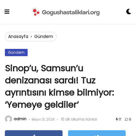
Skip
to
content
Anasayfa
›
Gündem
Gündem
Sinop’u, Samsun’u
denizanası sardı! Tuz
ayrıntısını kimse bilmiyor:
‘Yemeye geldiler’
admin
-
-
10 dk okuma süresi
Mayıs 31, 2026
17
0