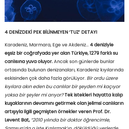
4 DENİZDEKİ PEK BİLİNMEYEN ‘TUZ’ DETAYI
Karadeniz, Marmara, Ege ve Akdeniz…
4 deniziyle
eşsiz bir coğrafyada yer alan Türkiye, 1279 farklı su
canlısına yuva oluyor.
Ancak son günlerde bunlar
ortasında bulunan denizanaları, Karadeniz kıyılarında
eskisinden çok daha fazla görülüyor.
Bir ordu üzere
kıyılara akın eden bu canlılar bir şeyden mi kaçıyor
yoksa bir şeyler mi arıyor?
Tek istekleri hayatta kalıp
kuşaklarının devamını getirmek olan jelimsi canlıların
artışıyla ilgili geçmişten örnekler veren Prof. Dr.
Levent Bat,
“2010 yılında bir doktor öğrencimle,
Samsun’da o işte Kızılırmak’ın, döküldüğü yerlerde