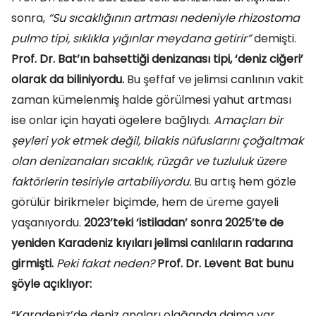
sonra,
“Su sıcaklığının artması nedeniyle rhizostoma
pulmo tipi, sıklıkla yığınlar meydana getirir”
demişti.
Prof. Dr. Bat’ın bahsettiği denizanası tipi, ‘deniz ciğeri’
olarak da biliniyordu.
Bu şeffaf ve jelimsi canlının vakit
zaman kümelenmiş halde görülmesi yahut artması
ise onlar için hayati ögelere bağlıydı.
Amaçları bir
şeyleri yok etmek değil, bilakis nüfuslarını çoğaltmak
olan denizanaları sıcaklık, rüzgâr ve tuzluluk üzere
faktörlerin tesiriyle artabiliyordu.
Bu artış hem gözle
görülür birikmeler biçimde, hem de üreme gayeli
yaşanıyordu.
2023’teki ‘istiladan’ sonra 2025’te de
yeniden Karadeniz kıyıları jelimsi canlıların radarına
girmişti.
Peki fakat neden?
Prof. Dr. Levent Bat bunu
şöyle açıklıyor:
“Karadeniz’de deniz anaları olağanda daima var.