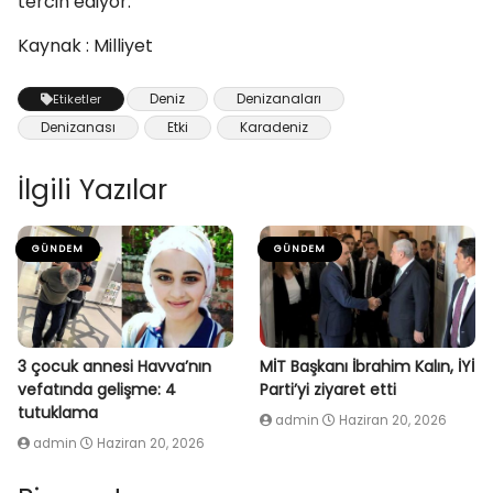
tercih ediyor.”
Kaynak : Milliyet
Deniz
Denizanaları
Etiketler
Denizanası
Etki
Karadeniz
İlgili Yazılar
GÜNDEM
GÜNDEM
3 çocuk annesi Havva’nın
MİT Başkanı İbrahim Kalın, İYİ
vefatında gelişme: 4
Parti’yi ziyaret etti
tutuklama
admin
Haziran 20, 2026
admin
Haziran 20, 2026