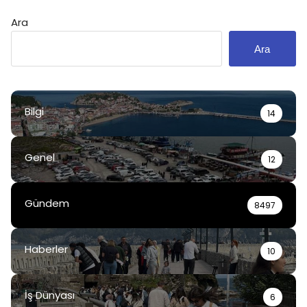
Ara
Ara
Bilgi
14
Genel
12
Gündem
8497
Haberler
10
İş Dünyası
6