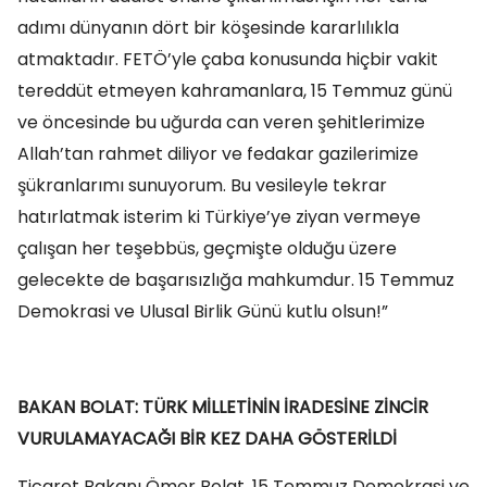
adımı dünyanın dört bir köşesinde kararlılıkla
atmaktadır. FETÖ’yle çaba konusunda hiçbir vakit
tereddüt etmeyen kahramanlara, 15 Temmuz günü
ve öncesinde bu uğurda can veren şehitlerimize
Allah’tan rahmet diliyor ve fedakar gazilerimize
şükranlarımı sunuyorum. Bu vesileyle tekrar
hatırlatmak isterim ki Türkiye’ye ziyan vermeye
çalışan her teşebbüs, geçmişte olduğu üzere
gelecekte de başarısızlığa mahkumdur. 15 Temmuz
Demokrasi ve Ulusal Birlik Günü kutlu olsun!”
BAKAN BOLAT: TÜRK MİLLETİNİN İRADESİNE ZİNCİR
VURULAMAYACAĞI BİR KEZ DAHA GÖSTERİLDİ
Ticaret Bakanı Ömer Bolat, 15 Temmuz Demokrasi ve