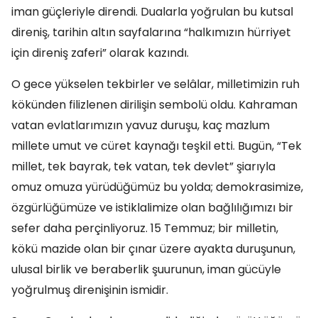
iman güçleriyle direndi. Dualarla yoğrulan bu kutsal
direniş, tarihin altın sayfalarına “halkımızın hürriyet
için direniş zaferi” olarak kazındı.
O gece yükselen tekbirler ve selâlar, milletimizin ruh
kökünden filizlenen dirilişin sembolü oldu. Kahraman
vatan evlatlarımızın yavuz duruşu, kaç mazlum
millete umut ve cüret kaynağı teşkil etti. Bugün, “Tek
millet, tek bayrak, tek vatan, tek devlet” şiarıyla
omuz omuza yürüdüğümüz bu yolda; demokrasimize,
özgürlüğümüze ve istiklalimize olan bağlılığımızı bir
sefer daha perçinliyoruz. 15 Temmuz; bir milletin,
kökü mazide olan bir çınar üzere ayakta duruşunun,
ulusal birlik ve beraberlik şuurunun, iman gücüyle
yoğrulmuş direnişinin ismidir.