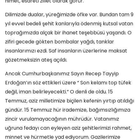
nimet, esareti zillet olarak görür.
Dilimizde dualar, yüreğimizde öfke var. Bundan tam 9
yıl evvel bedeli şehit kanlarıyla ödenmiş kutsal vatan
toprağımızda alçak bir ihanet teşebbüsü yaşandı. O
zifiri gecede gökten bombalar yağdı, tanklar
insanlarımızı ezdi. Saf insanların üzerlerine maksat
gözetmeksizin ateş açıldı.
Ancak Cumhurbaşkanımız Sayın Recep Tayyip
Erdoğan’ın söz ettikleri üzere “ Son kelamı top tüfek
değil, iman belirleyecekti.” O denli de oldu. 15
Temmuz, aziz milletimize biçilen kefenin yırtıp atıldığı
gündür. 15 Temmuz hür irademize, bağımsızlığımıza
zincir vurulamayacağının mührüdür. Vatanımız
uğruna fedayı can eyleyen aziz şehitlerimizi rahmet,
minnet ve hürmetle yad ediyorum. Gazilerimize