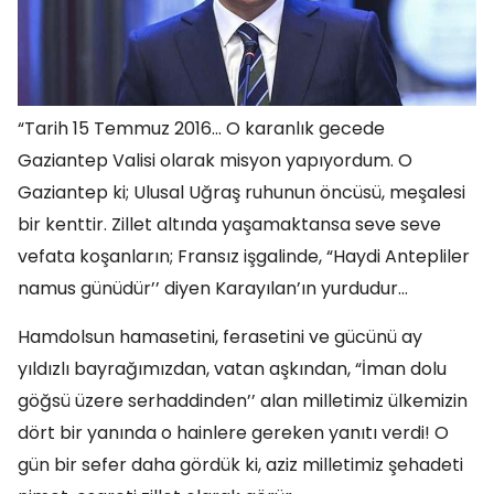
“Tarih 15 Temmuz 2016… O karanlık gecede
Gaziantep Valisi olarak misyon yapıyordum. O
Gaziantep ki; Ulusal Uğraş ruhunun öncüsü, meşalesi
bir kenttir. Zillet altında yaşamaktansa seve seve
vefata koşanların; Fransız işgalinde, “Haydi Antepliler
namus günüdür’’ diyen Karayılan’ın yurdudur…
Hamdolsun hamasetini, ferasetini ve gücünü ay
yıldızlı bayrağımızdan, vatan aşkından, “İman dolu
göğsü üzere serhaddinden’’ alan milletimiz ülkemizin
dört bir yanında o hainlere gereken yanıtı verdi! O
gün bir sefer daha gördük ki, aziz milletimiz şehadeti