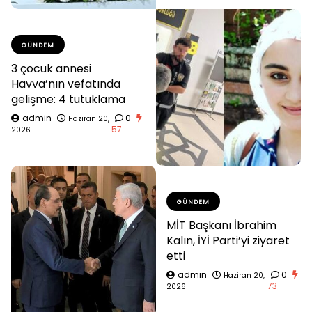
GÜNDEM
3 çocuk annesi
Havva’nın vefatında
gelişme: 4 tutuklama
admin
0
Haziran 20,
57
2026
GÜNDEM
MİT Başkanı İbrahim
Kalın, İYİ Parti’yi ziyaret
etti
admin
0
Haziran 20,
73
2026