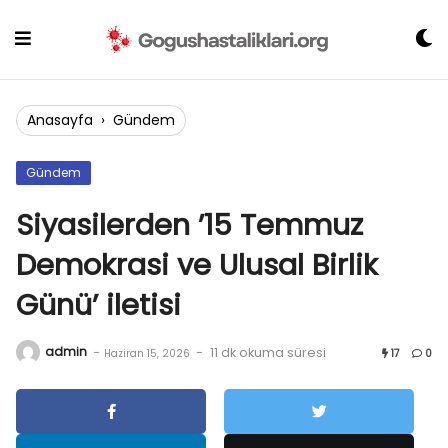
Skip
to
content
Anasayfa
›
Gündem
Gündem
Siyasilerden ’15 Temmuz
Demokrasi ve Ulusal Birlik
Günü’ iletisi
admin
-
-
11 dk okuma süresi
Haziran 15, 2026
17
0