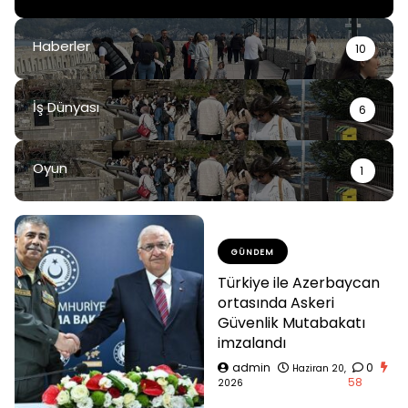
Haberler
10
İş Dünyası
6
Oyun
1
GÜNDEM
Türkiye ile Azerbaycan
ortasında Askeri
Güvenlik Mutabakatı
imzalandı
admin
0
Haziran 20,
58
2026