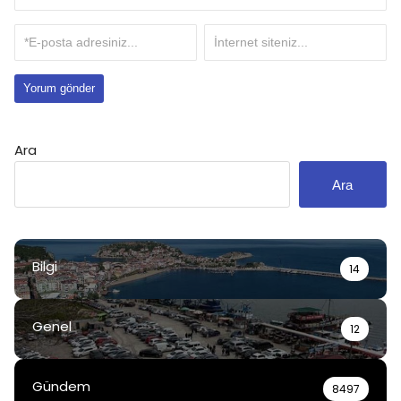
Ara
Ara
Bilgi
14
Genel
12
Gündem
8497