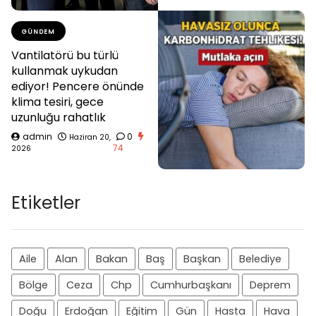
GÜNDEM
Vantilatörü bu türlü
kullanmak uykudan
ediyor! Pencere önünde
klima tesiri, gece
uzunluğu rahatlık
admin
0
Haziran 20,
74
2026
Etiketler
Aile
Alan
Bakan
Baş
Başkan
Belediye
Bölge
Ceza
Chp
Cumhurbaşkanı
Deprem
Doğu
Erdoğan
Eğitim
Gün
Hasta
Hava