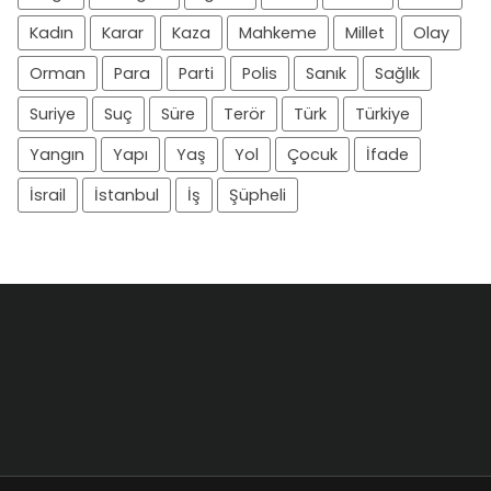
Kadın
Karar
Kaza
Mahkeme
Millet
Olay
Orman
Para
Parti
Polis
Sanık
Sağlık
Suriye
Suç
Süre
Terör
Türk
Türkiye
Yangın
Yapı
Yaş
Yol
Çocuk
İfade
İsrail
İstanbul
İş
Şüpheli