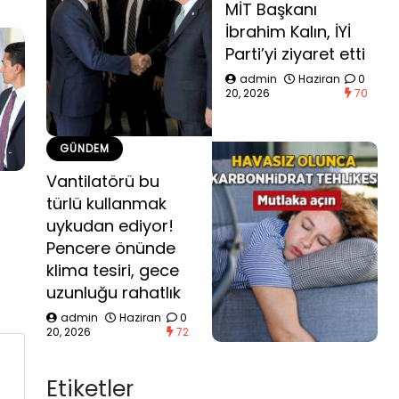
MİT Başkanı
İbrahim Kalın, İYİ
Parti’yi ziyaret etti
admin
Haziran
0
20, 2026
70
GÜNDEM
Vantilatörü bu
türlü kullanmak
uykudan ediyor!
Pencere önünde
klima tesiri, gece
uzunluğu rahatlık
admin
Haziran
0
20, 2026
72
Etiketler