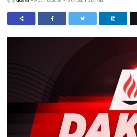
admin
-
Mayıs 31, 2026
-
0 dk okuma süresi