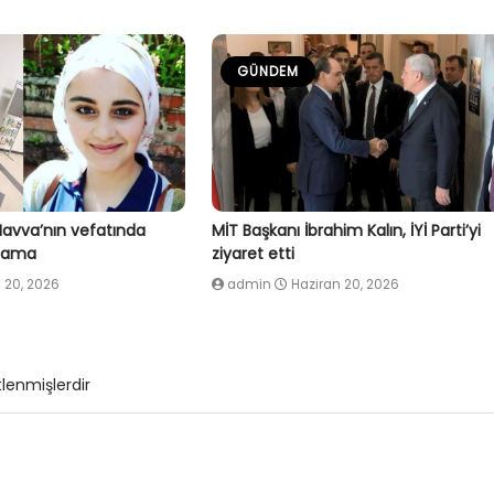
GÜNDEM
Havva’nın vefatında
MİT Başkanı İbrahim Kalın, İYİ Parti’yi
klama
ziyaret etti
 20, 2026
admin
Haziran 20, 2026
tlenmişlerdir