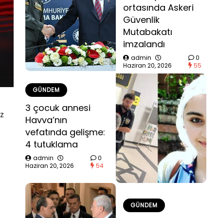
ortasında Askeri
Güvenlik
Mutabakatı
imzalandı
admin
0
Haziran 20, 2026
55
GÜNDEM
3 çocuk annesi
ez
Havva’nın
vefatında gelişme:
4 tutuklama
admin
0
Haziran 20, 2026
54
GÜNDEM