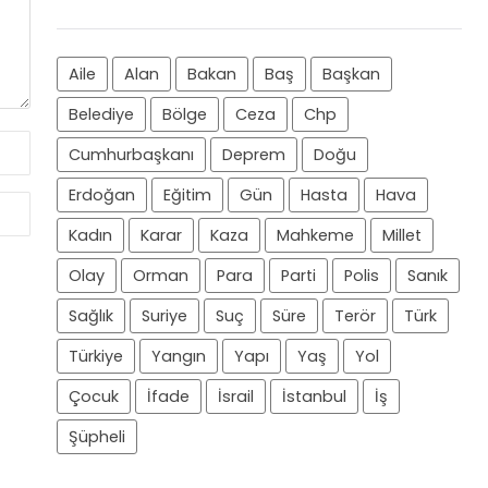
Aile
Alan
Bakan
Baş
Başkan
Belediye
Bölge
Ceza
Chp
Cumhurbaşkanı
Deprem
Doğu
Erdoğan
Eğitim
Gün
Hasta
Hava
Kadın
Karar
Kaza
Mahkeme
Millet
Olay
Orman
Para
Parti
Polis
Sanık
Sağlık
Suriye
Suç
Süre
Terör
Türk
Türkiye
Yangın
Yapı
Yaş
Yol
Çocuk
İfade
İsrail
İstanbul
İş
Şüpheli