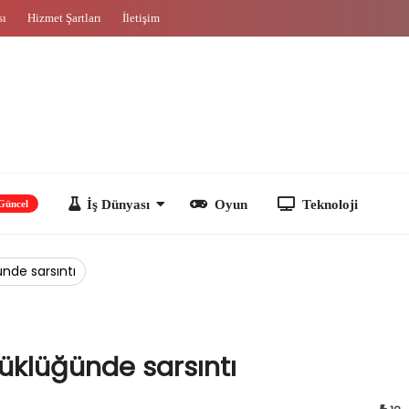
sı
Hizmet Şartları
İletişim
İş Dünyası
Oyun
Teknoloji
nde sarsıntı
üklüğünde sarsıntı