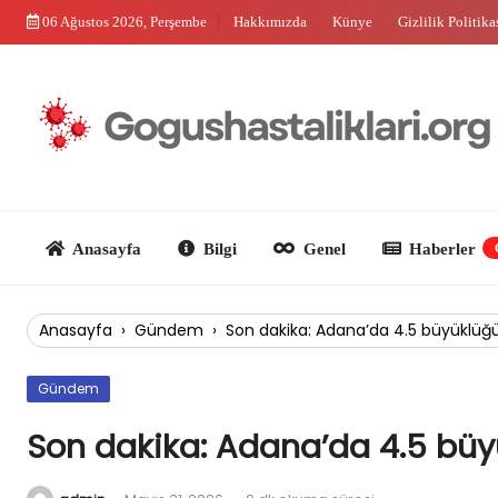
Skip
06 Ağustos 2026, Perşembe
Hakkımızda
Künye
Gizlilik Politika
to
content
Anasayfa
Bilgi
Genel
Haberler
Güncel
Anasayfa
›
Gündem
›
Son dakika: Adana’da 4.5 büyüklüğü
Gündem
Son dakika: Adana’da 4.5 büy