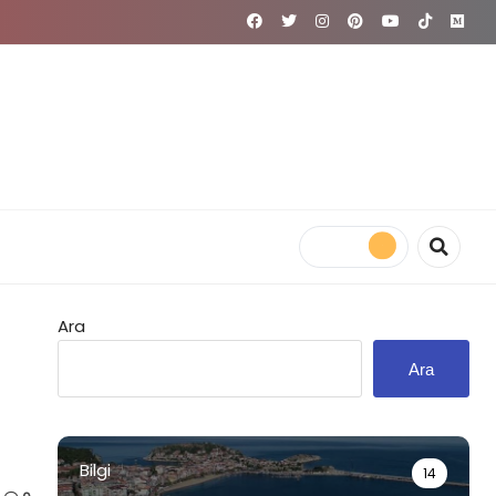
Ara
Ara
Bilgi
14