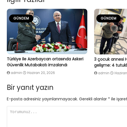
GÜNDEM
GÜNDEM
Türkiye ile Azerbaycan ortasında Askeri
3 çocuk annesi 
Güvenlik Mutabakatı imzalandı
gelişme: 4 tutu
admin
Haziran 20, 2026
admin
Haziran
Bir yanıt yazın
E-posta adresiniz yayınlanmayacak.
Gerekli alanlar
*
ile işare