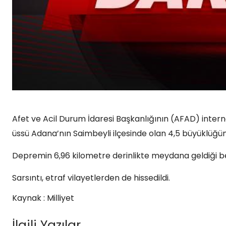
Afet ve Acil Durum İdaresi Başkanlığının (AFAD) intern
üssü Adana’nın Saimbeyli ilçesinde olan 4,5 büyüklüğün
Depremin 6,96 kilometre derinlikte meydana geldiği bel
Sarsıntı, etraf vilayetlerden de hissedildi.
Kaynak : Milliyet
İlgili Yazılar