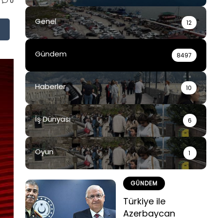
0
Genel
12
Gündem
8497
Haberler
10
İş Dünyası
6
Oyun
1
GÜNDEM
Türkiye ile
Azerbaycan