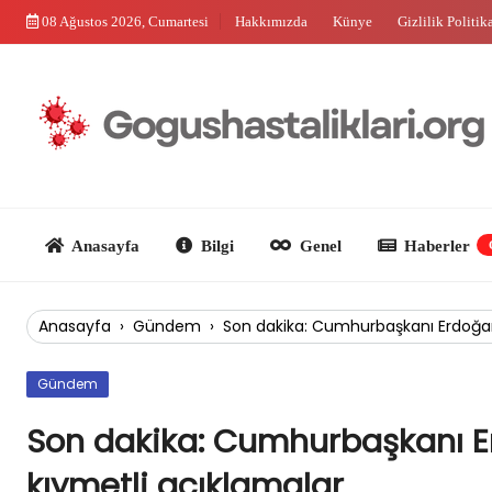
Skip
08 Ağustos 2026, Cumartesi
Hakkımızda
Künye
Gizlilik Politik
to
content
Anasayfa
Bilgi
Genel
Haberler
Güncel
Anasayfa
›
Gündem
›
Son dakika: Cumhurbaşkanı Erdoğa
Gündem
Son dakika: Cumhurbaşkanı 
kıymetli açıklamalar