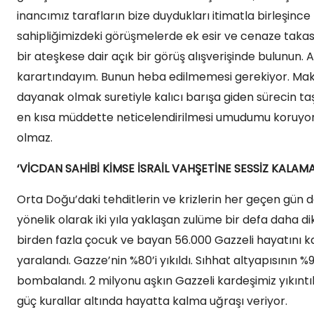
inancımız tarafların bize duydukları itimatla birleşinc
sahipliğimizdeki görüşmelerde ek esir ve cenaze taka
bir ateşkese dair açık bir görüş alışverişinde bulunun. A
karartındayım. Bunun heba edilmemesi gerekiyor. Mak
dayanak olmak suretiyle kalıcı barışa giden sürecin ta
en kısa müddette neticelendirilmesi umudumu koruyoru
olmaz.
‘VİCDAN SAHİBİ KİMSE İSRAİL VAHŞETİNE SESSİZ KALAMA
Orta Doğu’daki tehditlerin ve krizlerin her geçen gün da
yönelik olarak iki yıla yaklaşan zulüme bir defa daha di
birden fazla çocuk ve bayan 56.000 Gazzeli hayatını k
yaralandı. Gazze’nin %80’i yıkıldı. Sıhhat altyapısının %95
bombalandı. 2 milyonu aşkın Gazzeli kardeşimiz yıkınt
güç kurallar altında hayatta kalma uğraşı veriyor.