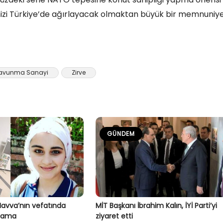
mizi Türkiye’de ağırlayacak olmaktan büyük bir memnuniy
avunma Sanayi
Zirve
GÜNDEM
Havva’nın vefatında
MİT Başkanı İbrahim Kalın, İYİ Parti’yi
klama
ziyaret etti