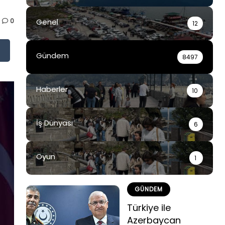
0
Genel
12
Gündem
8497
Haberler
10
İş Dünyası
6
Oyun
1
GÜNDEM
Türkiye ile
Azerbaycan