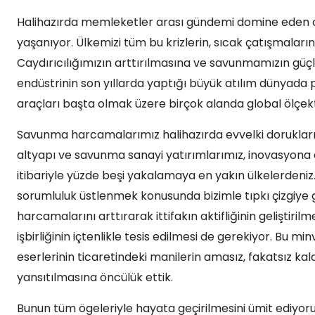
Halihazırda memleketler arası gündemi domine eden ol
yaşanıyor. Ülkemizi tüm bu krizlerin, sıcak çatışmalar
Caydırıcılığımızın arttırılmasına ve savunmamızın gü
endüstrinin son yıllarda yaptığı büyük atılım dünyada p
araçları başta olmak üzere birçok alanda global ölçekt
Savunma harcamalarımız halihazırda evvelki dorukları
altyapı ve savunma sanayi yatırımlarımız, inovasyona 
itibariyle yüzde beşi yakalamaya en yakın ülkelerdeniz
sorumluluk üstlenmek konusunda bizimle tıpkı çizgiye
harcamalarını arttırarak ittifakın aktifliğinin geliştiril
işbirliğinin içtenlikle tesis edilmesi de gerekiyor. Bu 
eserlerinin ticaretindeki manilerin amasız, fakatsız kal
yansıtılmasına öncülük ettik.
Bunun tüm ögeleriyle hayata geçirilmesini ümit ediyoru