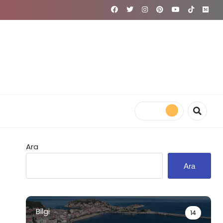
Ara
Ara
Bilgi
14