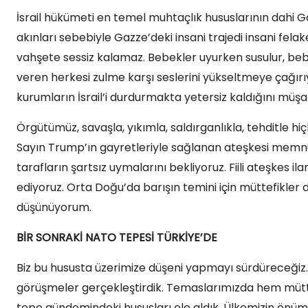
İsrail hükümeti en temel muhtaçlık hususlarının dahi Gaz
akınları sebebiyle Gazze’deki insani trajedi insani fel
vahşete sessiz kalamaz. Bebekler uyurken susulur, be
veren herkesi zulme karşı seslerini yükseltmeye çağırıy
kurumların İsrail’i durdurmakta yetersiz kaldığını müş
Örgütümüz, savaşla, yıkımla, saldırganlıkla, tehditle hi
Sayın Trump’ın gayretleriyle sağlanan ateşkesi memnu
tarafların şartsız uymalarını bekliyoruz. Fiili ateşkes i
ediyoruz. Orta Doğu’da barışın temini için müttefikler d
düşünüyorum.
BİR SONRAKİ NATO TEPESİ TÜRKİYE’DE
Biz bu hususta üzerimize düşeni yapmayı sürdüreceğiz
görüşmeler gerçekleştirdik. Temaslarımızda hem müttefikl
tepe gündemindeki hususları ele aldık. Ülkemizin önü