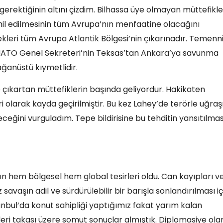
erektiğinin altını çizdim. Bilhassa üye olmayan müttefikler
hil edilmesinin tüm Avrupa’nın menfaatine olacağını
eri tüm Avrupa Atlantik Bölgesi’nin çıkarınadır. Temenn
. NATO Genel Sekreteri’nin Teksas’tan Ankara’ya savunma
ğanüstü kıymetlidir.
ne çıkartan müttefiklerin başında geliyordur. Hakikaten
i olarak kayda geçirilmiştir. Bu kez Lahey’de terörle uğraş
eğini vurguladım. Tepe bildirisine bu tehditin yansıtılmas
 hem bölgesel hem global tesirleri oldu. Can kayıpları v
 savaşın adil ve sürdürülebilir bir barışla sonlandırılması iç
anbul’da konut sahipliği yaptığımız fakat yarım kalan
ri takası üzere somut sonuçlar almıştık. Diplomasiye ola