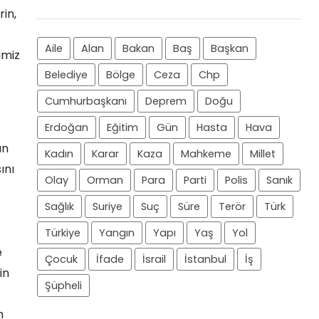
in,
Aile
Alan
Bakan
Baş
Başkan
imiz
Belediye
Bölge
Ceza
Chp
Cumhurbaşkanı
Deprem
Doğu
Erdoğan
Eğitim
Gün
Hasta
Hava
ın
Kadın
Karar
Kaza
Mahkeme
Millet
ını
Olay
Orman
Para
Parti
Polis
Sanık
Sağlık
Suriye
Suç
Süre
Terör
Türk
Türkiye
Yangın
Yapı
Yaş
Yol
e
Çocuk
İfade
İsrail
İstanbul
İş
in
Şüpheli
n