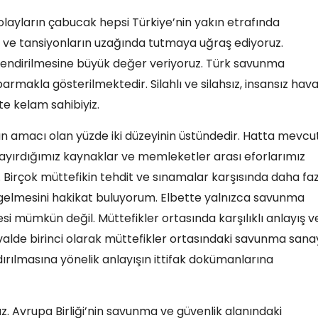
ayların çabucak hepsi Türkiye’nin yakın etrafında
ın ve tansiyonların uzağında tutmaya uğraş ediyoruz.
çlendirilmesine büyük değer veriyoruz. Türk savunma
armakla gösterilmektedir. Silahlı ve silahsız, insansız hav
e kelam sahibiyiz.
n amacı olan yüzde iki düzeyinin üstündedir. Hatta mevcu
ayırdığımız kaynaklar ve memleketler arası eforlarımız
. Birçok müttefikin tehdit ve sınamalar karşısında daha fa
 gelmesini hakikat buluyorum. Elbette yalnızca savunma
mesi mümkün değil. Müttefikler ortasında karşılıklı anlayış v
minvalde birinci olarak müttefikler ortasındaki savunma sana
dırılmasına yönelik anlayışın ittifak dokümanlarına
z. Avrupa Birliği’nin savunma ve güvenlik alanındaki