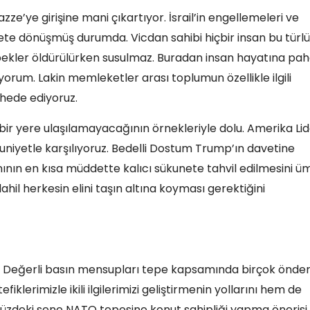
ze’ye girişine mani çıkartıyor. İsrail’in engellemeleri ve
akete dönüşmüş durumda. Vicdan sahibi hiçbir insan bu türlü
bekler öldürülürken susulmaz. Buradan insan hayatına pa
orum. Lakin memleketler arası toplumun özellikle ilgili
ahede ediyoruz.
çbir yere ulaşılamayacağının örnekleriyle dolu. Amerika Lid
niyetle karşılıyoruz. Bedelli Dostum Trump’ın davetine
lanının en kısa müddette kalıcı sükunete tahvil edilmesini üm
ahil herkesin elini taşın altına koyması gerektiğini
. Değerli basın mensupları tepe kapsamında birçok önder
erimizle ikili ilgilerimizi geliştirmenin yollarını hem de
müzdeki sene NATO tepesine konut sahipliği yapma önerisi