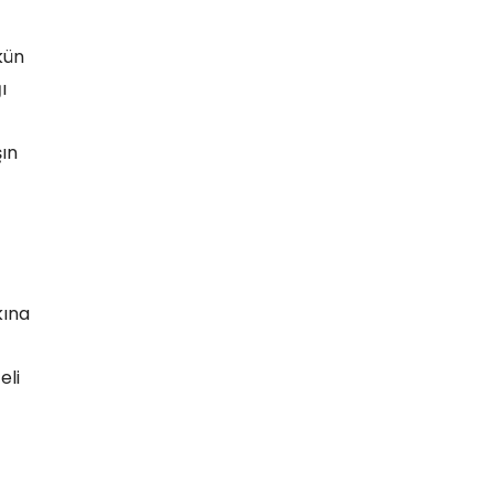
kün
ı
şın
kına
eli