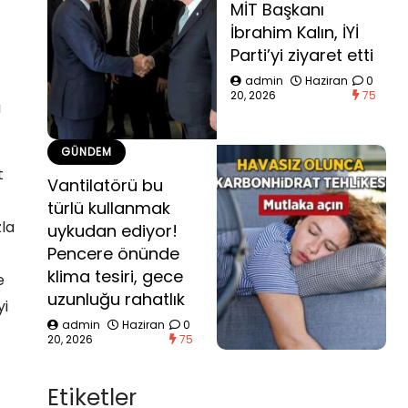
MİT Başkanı
İbrahim Kalın, İYİ
Parti’yi ziyaret etti
admin
Haziran
0
20, 2026
75
a
GÜNDEM
t
Vantilatörü bu
türlü kullanmak
zla
uykudan ediyor!
Pencere önünde
klima tesiri, gece
e
uzunluğu rahatlık
yi
admin
Haziran
0
20, 2026
75
Etiketler