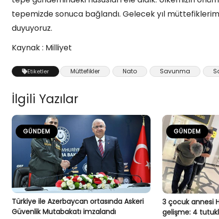
tepemizde sonuca bağlandı. Gelecek yıl müttefikleri
duyuyoruz.
Kaynak : Milliyet
Müttefikler
Nato
Savunma
S
Etiketler
İlgili Yazılar
GÜNDEM
GÜNDEM
Türkiye ile Azerbaycan ortasında Askeri
3 çocuk annesi 
Güvenlik Mutabakatı imzalandı
gelişme: 4 tutu