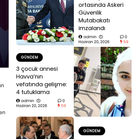
ortasında Askeri
Güvenlik
Mutabakatı
imzalandı
admin
0
Haziran 20, 2026
59
GÜNDEM
3 çocuk annesi
Havva’nın
vefatında gelişme:
ın
4 tutuklama
admin
0
Haziran 20, 2026
59
 en
GÜNDEM