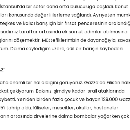
e İstanbul’da bir sefer daha orta buluculuğa başladı. Konut
sları konusunda değerli ilerleme sağlandı. Ayrıyeten müm
teşkes ve kalıcı barış için bir fırsat penceresinin aralandığ
sadımız taraftar ortasında ek somut adımlar atılmasına
şlarını döşemektir. Müttefiklerimizin de dayanağıyla, sava
m. Daima söylediğim üzere, adil bir barışın kaybedeni
Z’
ha önemli bir hal aldığını görüyoruz. Gazze’de Filistin hal
kkat çekiyorum. Bakınız, şimdiye kadar İsrail ataklarında
aybetti. Yeniden birden fazla çocuk ve bayan 129.000 Gazz
’i tahrip oldu. Kiliseler, mescitler, okullar, hastaneler
ıların ortasında zirvelerine daima bombalar yağarken çok