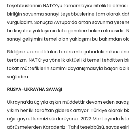
teşebbüslerinin NATO’yu tamamlayıcı nitelikte olması g
birliğin savunma sanayi teşebbüslerine tam olarak da
vurguladım. Sonuçta Avrupa’da artan savunma yetenekl
bu kuşatıcı yaklaşımın kıta geneline hakim olmasıdır
sanayi gelişimini temel alan yaklaşımı bu bakımdan ola
Bildiğiniz üzere ittifakın terörizmle çabadaki rolünü ö
terörizm, NATO’ya yönelik aktüel iki temel tehditten bir
fakat müttefiklerin samimi dayanışmasıyla başarılabilec
sağladım.
RUSYA-UKRAYNA SAVAŞI
Ukrayna’da üç yıla aşkın müddettir devam eden savaşın
yıkım her iki taraftan giderek artıyor. Türkiye olarak biz
ağır gayretlerimizi sürdürüyoruz. 2022 Mart ayında İst
görüşmelerden Karadeniz-Tahıl teşebbüsü, savaş esirle