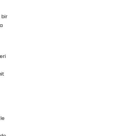
 bir
ha
eri
it
le
 de