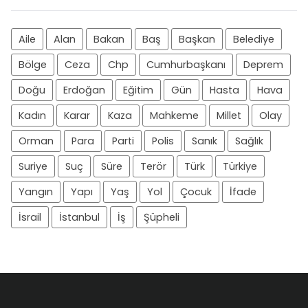
Aile
Alan
Bakan
Baş
Başkan
Belediye
Bölge
Ceza
Chp
Cumhurbaşkanı
Deprem
Doğu
Erdoğan
Eğitim
Gün
Hasta
Hava
Kadın
Karar
Kaza
Mahkeme
Millet
Olay
Orman
Para
Parti
Polis
Sanık
Sağlık
Suriye
Suç
Süre
Terör
Türk
Türkiye
Yangın
Yapı
Yaş
Yol
Çocuk
İfade
İsrail
İstanbul
İş
Şüpheli