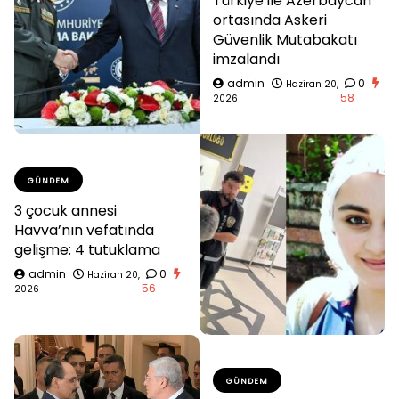
Türkiye ile Azerbaycan
ortasında Askeri
Güvenlik Mutabakatı
imzalandı
admin
0
Haziran 20,
58
2026
GÜNDEM
3 çocuk annesi
Havva’nın vefatında
gelişme: 4 tutuklama
admin
0
Haziran 20,
56
2026
GÜNDEM