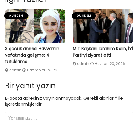
GÜNDEM
GÜNDEM
3 çocuk annesi Havva’nın
MİT Başkanı İbrahim Kalın, İYİ
vefatında gelişme: 4
Parti’yi ziyaret etti
tutuklama
admin
Haziran 20, 2026
admin
Haziran 20, 2026
Bir yanıt yazın
E-posta adresiniz yayınlanmayacak.
Gerekli alanlar
*
ile
işaretlenmişlerdir