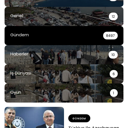
Genel
12
Gündem
8497
Haberler
10
İş Dünyası
6
Oyun
1
GÜNDEM