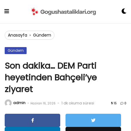
Skip
to
content
Anasayfa
›
Gündem
Gündem
Son dakika… DEM Parti
heyetinden Bahçeli’ye
ziyaret
admin
-
-
1 dk okuma süresi
Haziran 16, 2026
15
0