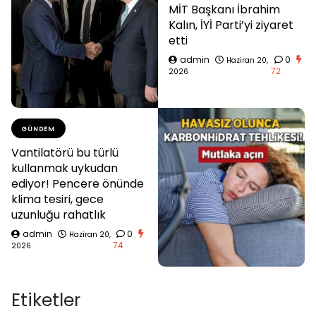
MİT Başkanı İbrahim
Kalın, İYİ Parti’yi ziyaret
etti
admin
0
Haziran 20,
72
2026
GÜNDEM
Vantilatörü bu türlü
kullanmak uykudan
ediyor! Pencere önünde
klima tesiri, gece
uzunluğu rahatlık
admin
0
Haziran 20,
74
2026
Etiketler