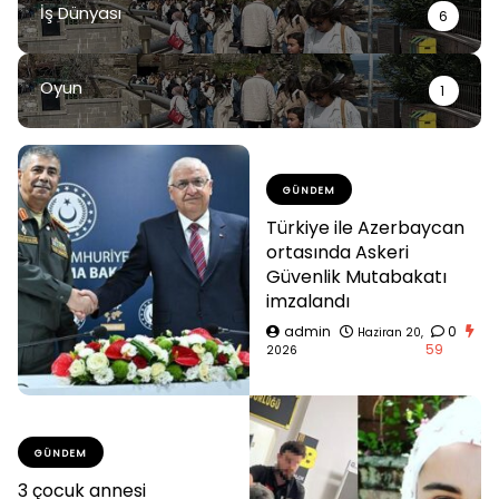
İş Dünyası
6
Oyun
1
GÜNDEM
Türkiye ile Azerbaycan
ortasında Askeri
Güvenlik Mutabakatı
imzalandı
admin
0
Haziran 20,
59
2026
GÜNDEM
3 çocuk annesi