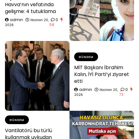
Havva’nın vefatında
gelişme: 4 tutuklama
admin
0
Haziran 20,
58
2026
GÜNDEM
MİT Başkanı İbrahim
Kalın, İYİ Parti’yi ziyaret
etti
admin
0
Haziran 20,
73
2026
GÜNDEM
Vantilatörü bu türlü
kullanmak uykudan