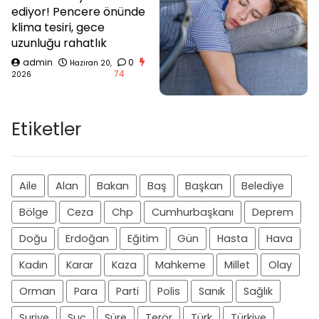
ediyor! Pencere önünde
klima tesiri, gece
uzunluğu rahatlık
admin
0
Haziran 20,
74
2026
Etiketler
Aile
Alan
Bakan
Baş
Başkan
Belediye
Bölge
Ceza
Chp
Cumhurbaşkanı
Deprem
Doğu
Erdoğan
Eğitim
Gün
Hasta
Hava
Kadın
Karar
Kaza
Mahkeme
Millet
Olay
Orman
Para
Parti
Polis
Sanık
Sağlık
Suriye
Suç
Süre
Terör
Türk
Türkiye