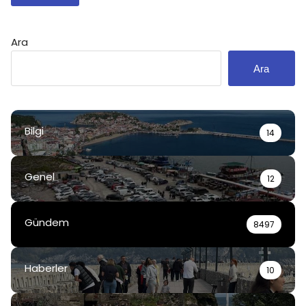
Ara
Ara
Bilgi
14
Genel
12
Gündem
8497
Haberler
10