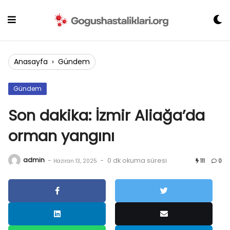
Skip
to
content
Anasayfa
›
Gündem
Gündem
Son dakika: İzmir Aliağa’da
orman yangını
admin
-
-
0 dk okuma süresi
Haziran 13, 2025
111
0