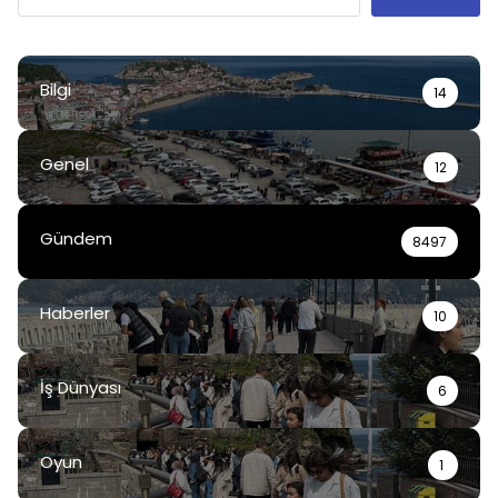
Bilgi
14
Genel
12
Gündem
8497
Haberler
10
İş Dünyası
6
Oyun
1