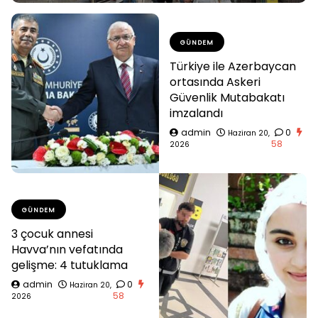
GÜNDEM
Türkiye ile Azerbaycan
ortasında Askeri
Güvenlik Mutabakatı
imzalandı
admin
0
Haziran 20,
58
2026
GÜNDEM
3 çocuk annesi
Havva’nın vefatında
gelişme: 4 tutuklama
admin
0
Haziran 20,
58
2026