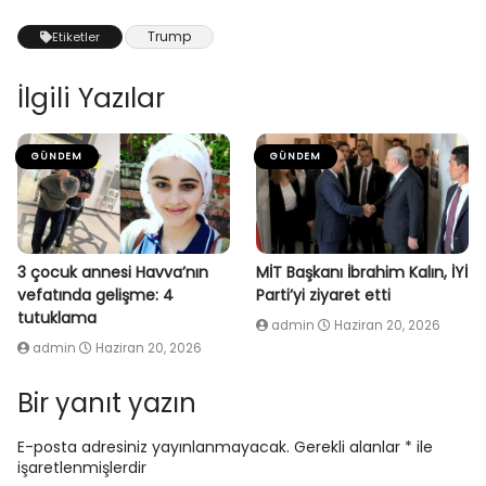
Trump
Etiketler
İlgili Yazılar
GÜNDEM
GÜNDEM
3 çocuk annesi Havva’nın
MİT Başkanı İbrahim Kalın, İYİ
vefatında gelişme: 4
Parti’yi ziyaret etti
tutuklama
admin
Haziran 20, 2026
admin
Haziran 20, 2026
Bir yanıt yazın
E-posta adresiniz yayınlanmayacak.
Gerekli alanlar
*
ile
işaretlenmişlerdir