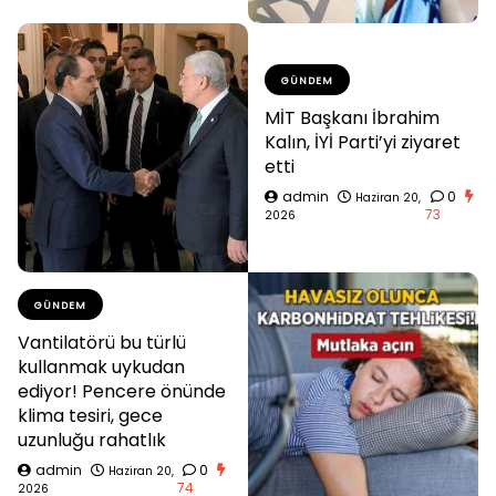
GÜNDEM
MİT Başkanı İbrahim
Kalın, İYİ Parti’yi ziyaret
etti
admin
0
Haziran 20,
73
2026
GÜNDEM
Vantilatörü bu türlü
kullanmak uykudan
ediyor! Pencere önünde
klima tesiri, gece
uzunluğu rahatlık
admin
0
Haziran 20,
74
2026