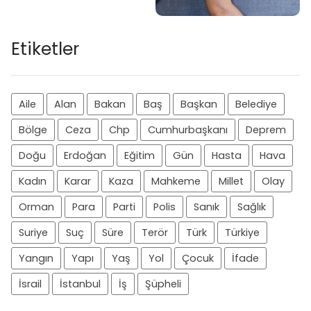
Etiketler
Aile
Alan
Bakan
Baş
Başkan
Belediye
Bölge
Ceza
Chp
Cumhurbaşkanı
Deprem
Doğu
Erdoğan
Eğitim
Gün
Hasta
Hava
Kadın
Karar
Kaza
Mahkeme
Millet
Olay
Orman
Para
Parti
Polis
Sanık
Sağlık
Suriye
Suç
Süre
Terör
Türk
Türkiye
Yangın
Yapı
Yaş
Yol
Çocuk
İfade
İsrail
İstanbul
İş
Şüpheli