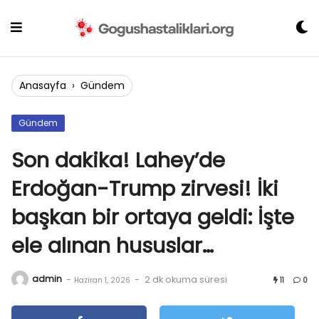
Skip
to
content
Anasayfa
›
Gündem
Gündem
Son dakika! Lahey’de
Erdoğan-Trump zirvesi! İki
başkan bir ortaya geldi: İşte
ele alınan hususlar…
admin
-
-
2 dk okuma süresi
Haziran 1, 2026
11
0