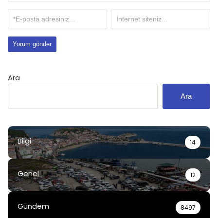
Ara
Ara
Bilgi
14
Genel
12
Gündem
8497