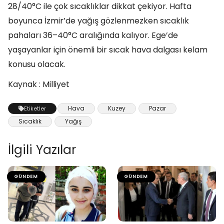
28/40°C ile çok sıcaklıklar dikkat çekiyor. Hafta
boyunca İzmir’de yağış gözlenmezken sıcaklık
pahaları 36–40°C aralığında kalıyor. Ege’de
yaşayanlar için önemli bir sıcak hava dalgası kelam
konusu olacak.
Kaynak : Milliyet
Hava
Kuzey
Pazar
Etiketler
Sıcaklık
Yağış
İlgili Yazılar
GÜNDEM
GÜNDEM