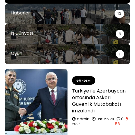
Haberler
10
İş Dünyası
6
Oyun
1
GÜNDEM
Türkiye ile Azerbaycan
ortasında Askeri
Güvenlik Mutabakatı
imzalandı
admin
0
Haziran 20,
58
2026