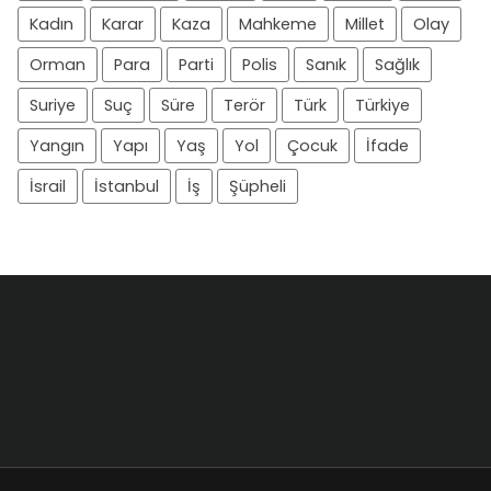
Kadın
Karar
Kaza
Mahkeme
Millet
Olay
Orman
Para
Parti
Polis
Sanık
Sağlık
Suriye
Suç
Süre
Terör
Türk
Türkiye
Yangın
Yapı
Yaş
Yol
Çocuk
İfade
İsrail
İstanbul
İş
Şüpheli