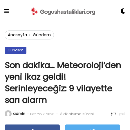
Skip
to
content
Anasayfa
›
Gündem
Gündem
Son dakika… Meteoroloji’den
yeni ikaz geldi!
Serinleyeceğiz: 9 vilayette
sarı alarm
admin
-
-
3 dk okuma süresi
Haziran 2, 2026
17
0