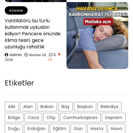
GÜNDEM
Vantilatörü bu türlü
kullanmak uykudan
ediyor! Pencere önünde
klima tesiri, gece
uzunluğu rahatlık
admin
0
Haziran 20,
74
2026
Etiketler
Aile
Alan
Bakan
Baş
Başkan
Belediye
Bölge
Ceza
Chp
Cumhurbaşkanı
Deprem
Doğu
Erdoğan
Eğitim
Gün
Hasta
Hava