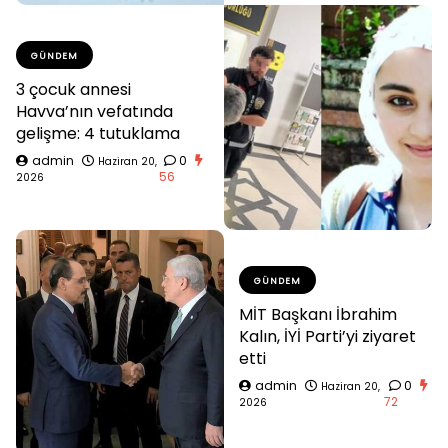
GÜNDEM
3 çocuk annesi
Havva’nın vefatında
gelişme: 4 tutuklama
admin
0
Haziran 20,
56
2026
GÜNDEM
MİT Başkanı İbrahim
Kalın, İYİ Parti’yi ziyaret
etti
admin
0
Haziran 20,
72
2026