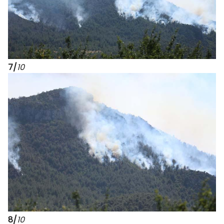
7/
10
8/
10