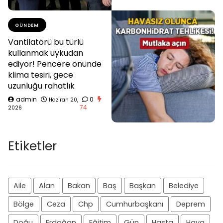
GÜNDEM
Vantilatörü bu türlü
kullanmak uykudan
ediyor! Pencere önünde
klima tesiri, gece
uzunluğu rahatlık
admin
0
Haziran 20,
74
2026
Etiketler
Aile
Alan
Bakan
Baş
Başkan
Belediye
Bölge
Ceza
Chp
Cumhurbaşkanı
Deprem
Doğu
Erdoğan
Eğitim
Gün
Hasta
Hava