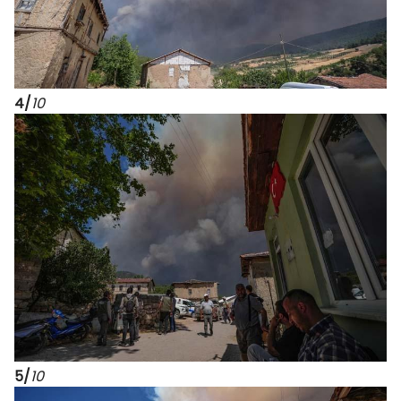
4/
10
5/
10