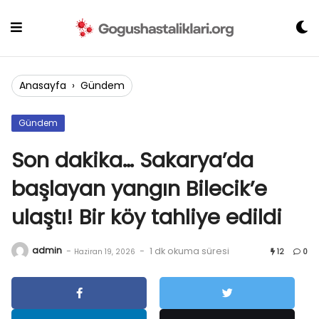
Skip
to
content
Anasayfa
›
Gündem
Gündem
Son dakika… Sakarya’da
başlayan yangın Bilecik’e
ulaştı! Bir köy tahliye edildi
admin
-
-
1 dk okuma süresi
Haziran 19, 2026
12
0