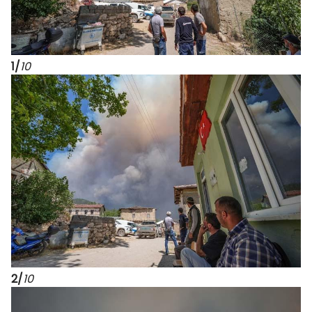
1/
10
2/
10