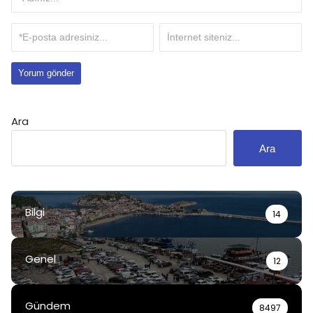
Ara
Ara
Bilgi
14
Genel
12
Gündem
8497