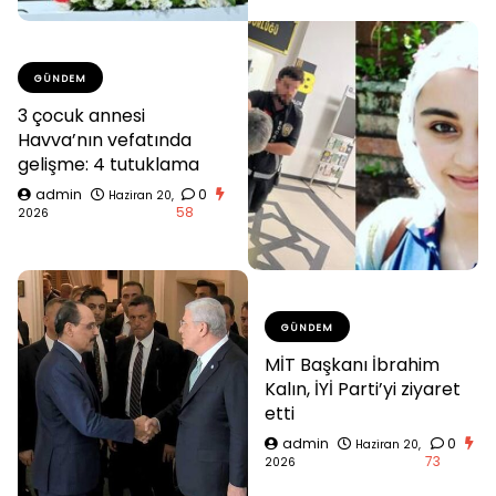
GÜNDEM
3 çocuk annesi
Havva’nın vefatında
gelişme: 4 tutuklama
admin
0
Haziran 20,
58
2026
GÜNDEM
MİT Başkanı İbrahim
Kalın, İYİ Parti’yi ziyaret
etti
admin
0
Haziran 20,
73
2026