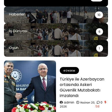
Haberler
10
İş Dünyası
6
Oyun
1
GÜNDEM
Türkiye ile Azerbaycan
ortasında Askeri
Güvenlik Mutabakatı
imzalandı
admin
0
Haziran 20,
58
2026