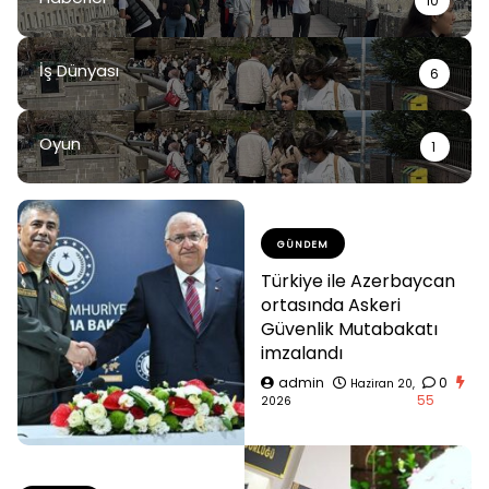
10
İş Dünyası
6
Oyun
1
GÜNDEM
Türkiye ile Azerbaycan
ortasında Askeri
Güvenlik Mutabakatı
imzalandı
admin
0
Haziran 20,
55
2026