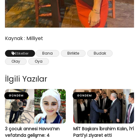
Kaynak : Milliyet
Bana
Birlikte
Budak
Etiketler
Olay
Oya
İlgili Yazılar
GÜNDEM
GÜNDEM
3 çocuk annesi Havva’nın
MİT Başkanı İbrahim Kalın, İYİ
vefatında gelişme: 4
Parti’yi ziyaret etti