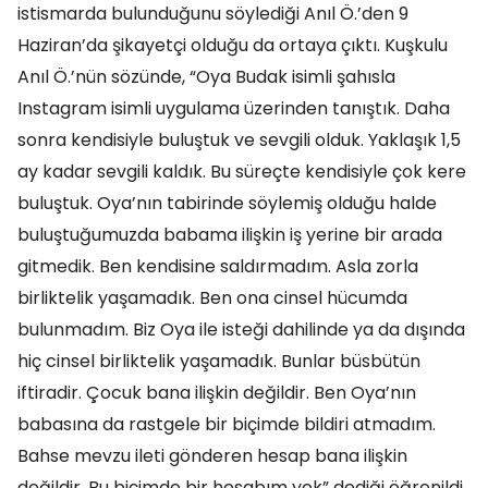
istismarda bulunduğunu söylediği Anıl Ö.’den 9
Haziran’da şikayetçi olduğu da ortaya çıktı. Kuşkulu
Anıl Ö.’nün sözünde, “Oya Budak isimli şahısla
Instagram isimli uygulama üzerinden tanıştık. Daha
sonra kendisiyle buluştuk ve sevgili olduk. Yaklaşık 1,5
ay kadar sevgili kaldık. Bu süreçte kendisiyle çok kere
buluştuk. Oya’nın tabirinde söylemiş olduğu halde
buluştuğumuzda babama ilişkin iş yerine bir arada
gitmedik. Ben kendisine saldırmadım. Asla zorla
birliktelik yaşamadık. Ben ona cinsel hücumda
bulunmadım. Biz Oya ile isteği dahilinde ya da dışında
hiç cinsel birliktelik yaşamadık. Bunlar büsbütün
iftiradir. Çocuk bana ilişkin değildir. Ben Oya’nın
babasına da rastgele bir biçimde bildiri atmadım.
Bahse mevzu ileti gönderen hesap bana ilişkin
değildir. Bu biçimde bir hesabım yok” dediği öğrenildi.