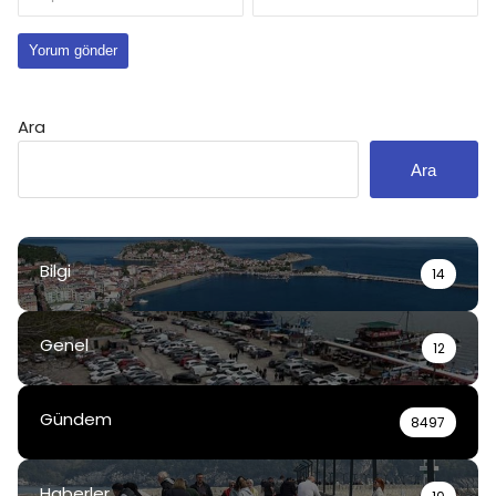
Ara
Ara
Bilgi
14
Genel
12
Gündem
8497
Haberler