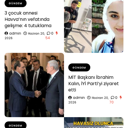
GÜNDEM
3 çocuk annesi
Havva’nın vefatında
gelişme: 4 tutuklama
admin
0
Haziran 20,
54
2026
GÜNDEM
MİT Başkanı İbrahim
Kalın, İYİ Parti’yi ziyaret
etti
admin
0
Haziran 20,
70
2026
GÜNDEM