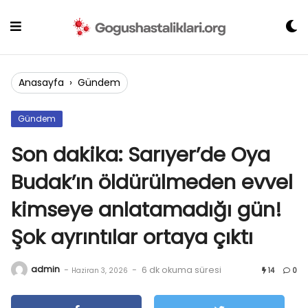
Skip
to
content
Anasayfa
›
Gündem
Gündem
Son dakika: Sarıyer’de Oya
Budak’ın öldürülmeden evvel
kimseye anlatamadığı gün!
Şok ayrıntılar ortaya çıktı
admin
-
-
6 dk okuma süresi
Haziran 3, 2026
14
0