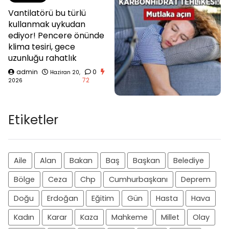
Vantilatörü bu türlü
kullanmak uykudan
ediyor! Pencere önünde
klima tesiri, gece
uzunluğu rahatlık
admin
0
Haziran 20,
72
2026
Etiketler
Aile
Alan
Bakan
Baş
Başkan
Belediye
Bölge
Ceza
Chp
Cumhurbaşkanı
Deprem
Doğu
Erdoğan
Eğitim
Gün
Hasta
Hava
Kadın
Karar
Kaza
Mahkeme
Millet
Olay