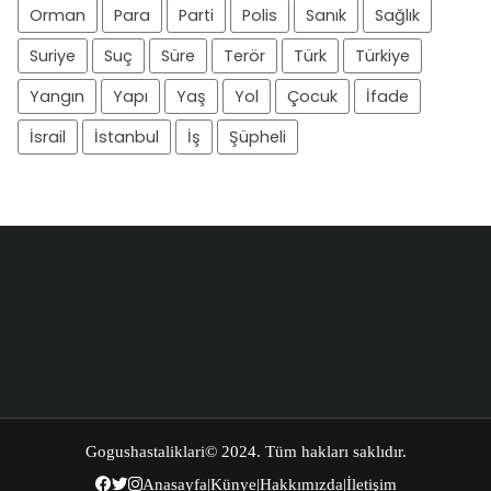
Orman
Para
Parti
Polis
Sanık
Sağlık
Suriye
Suç
Süre
Terör
Türk
Türkiye
Yangın
Yapı
Yaş
Yol
Çocuk
İfade
İsrail
İstanbul
İş
Şüpheli
Gogushastaliklari
© 2024. Tüm hakları saklıdır.
Anasayfa
|
Künye
|
Hakkımızda
|
İletişim