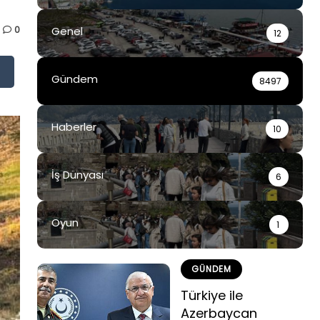
0
Genel
12
Gündem
8497
Haberler
10
İş Dünyası
6
Oyun
1
GÜNDEM
Türkiye ile
Azerbaycan