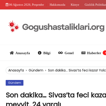
Skip
06 Ağustos 2026, Perşembe
Hakkımızda
Künye
Gizlilik Politika
to
content
Anasayfa
Bilgi
Genel
Haberler
Güncel
Anasayfa
›
Gündem
›
Son dakika… Sivas’ta feci kaza! Yolc
Gündem
Son dakika… Sivas’ta feci kaza
meyyit, 24 yaralı