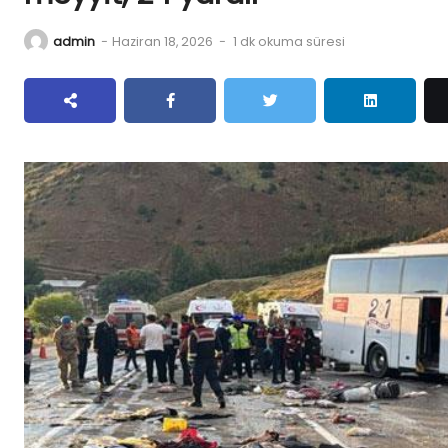
admin
-
Haziran 18, 2026
-
1 dk okuma süresi