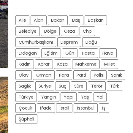
Aile
Alan
Bakan
Baş
Başkan
Belediye
Bölge
Ceza
Chp
Cumhurbaşkanı
Deprem
Doğu
Erdoğan
Eğitim
Gün
Hasta
Hava
Kadın
Karar
Kaza
Mahkeme
Millet
Olay
Orman
Para
Parti
Polis
Sanık
Sağlık
Suriye
Suç
Süre
Terör
Türk
Türkiye
Yangın
Yapı
Yaş
Yol
Çocuk
İfade
İsrail
İstanbul
İş
Şüpheli