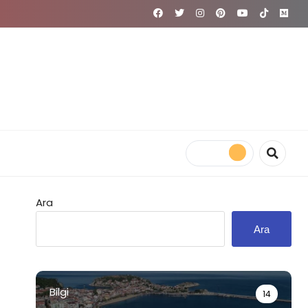
Ara
Ara
Bilgi
14