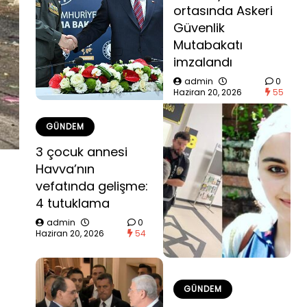
ortasında Askeri
Güvenlik
Mutabakatı
imzalandı
admin
0
Haziran 20, 2026
55
GÜNDEM
3 çocuk annesi
Havva’nın
vefatında gelişme:
4 tutuklama
admin
0
Haziran 20, 2026
54
GÜNDEM