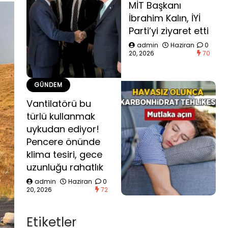
MİT Başkanı
İbrahim Kalın, İYİ
Parti’yi ziyaret etti
admin
Haziran
0
20, 2026
70
GÜNDEM
Vantilatörü bu
türlü kullanmak
uykudan ediyor!
Pencere önünde
klima tesiri, gece
uzunluğu rahatlık
admin
Haziran
0
20, 2026
72
Etiketler